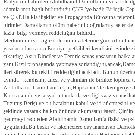
Radyo muhabirileri Abdulhamit Damollamın vefatı ile ilg
adamlarının bağlı bulunduğu ÇKP.’ye bağlı Birleşik Ceph
ve ÇKP.Halkla ilişkiler ve Propaganda Bürosuna telefonl
birimler Damollamın ölüm haberini doğrulamış iseler de 
fazla bilgi vermeyi reddettiğini bildirdi.
Merhumun eski öğrencilerinin ifadelerine göre Abdulha
yasalarından sonra Emniyet yetkilileri kendisini evinde zi
çıkardığı Aşırı Dinciler ve Terörle savaş yasasının halka a
yanı Kızıl propaganda yapmaya zorlandığını,ancak,Damol
ileri sürerek bu teklifi reddettiğini açıkladı. Bunun üzer
ayında kendisini, ailesi ve yakınları ile birlikte topluca 
Abdulhamit Damollam’a Çin,Hapishane’de iken,geriye 
Kürssüsünde ve sosyal ortamlarda verdiği vaaz ve nasiha
Tüzütüş Beriş) ve bu hatalarını kabul ve itiraf etmesini v
şeklinde yazarak halkın önünde okumasını istedi. Çin’in b
getirmeyi reddeden Abdulhamit Damollam’a fiziki ve psi
uygulandı.Bu baskı ve işkencelere dayanamayan Damolla
bouuzlaması üzerine Hapishane yönetimi Hastaneye kal