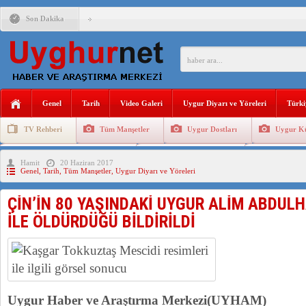
Son Dakika
ANAHTAR PARTİ GENEL BAŞKANI AĞIRALİOĞLU : ÇİN’İN
ÇİN’İN DOĞU TÜRKİSTAN’DAKİ UYGULAMALARI SİSTEM
DİYANET AKADEMİSİ BAŞKANI DOÇ.DR.KAAN : DOĞU TÜR
Genel
Tarih
Video Galeri
Uygur Diyarı ve Yöreleri
Türki
150 YILDIR KAYNAYAN YARAMIZ : ÇİN İŞGALİNDEKİ DO
TV Rehberi
Tüm Manşetler
Uygur Dostları
Uygur Kü
ÇİN’İN UYGUR POLİTİKALARINI ÖVEN DİYANET AKADEM
Uygurlarda Düğün ve Cenaze
Uygur Geleneksel Tip
Uygur Gele
Hamit
20 Haziran 2017
MHP’DEN URUMÇİ KATLİAMI MESAJİ : 05.07.2009 URUM
Genel
,
Tarih
,
Tüm Manşetler
,
Uygur Diyarı ve Yöreleri
ÇİN’İN 80 YAŞINDAKİ UYGUR ALİM ABDULH
İLE ÖLDÜRDÜĞÜ BİLDİRİLDİ
Uygur Haber ve Araştırma Merkezi(UYHAM)