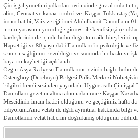
Çin işgal yönetimi yıllardan beri evinde göz altında tuttu
alim, Cemaat ve kanaat önderi ve ,Kaşgar Tokkuztaş (Yaş
imam hatibi, Vaiz ve eğitimci Abdulhamit Damollamı 01
terörü yasasının yürürlüğe girmesi ile kendisi,eşi,çccukları
kardeşlerinin de içinde bulunduğu tüm aile bireylerini to
Hapsettiği ve 80 yaşındaki Damollam’in psikolojik ve fizi
sonucu sağlığının bozulduğu ve sonunda bu baskı ve iş
hayatını kaybettiği açıklandı.
Özgür Asya Radyosu,Damollamın evinin bağlı bulund
Östengboyi(Dereboyu) Bölgesi Polis Merkezi Nöbetçisinı
bilgileri kendi sesinden yayınladı. Uygur asıllı Çin işgal
Damollam gözetim altına alınmadan önce Kaşgar Nazarb
Mescidinin imam hatibi olduğunu ve geçtiğimiz hafta da v
biliyorum.Ama vefatı ile ilgili ayrıntılar hakkında bilgi v
Damollamın vefat haberini doğrulamış olduğunu bildirdi