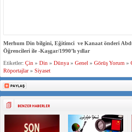
Merhum Din bilgini, Eğitimci ve Kanaat önderi Ab
Öğrencileri ile -Kaşgar/1990’lı yıllar
Etiketler:
Çin
»
Din
»
Dünya
»
Genel
»
Görüş Yorum
»
Röportajlar
»
Siyaset
BENZER HABERLER