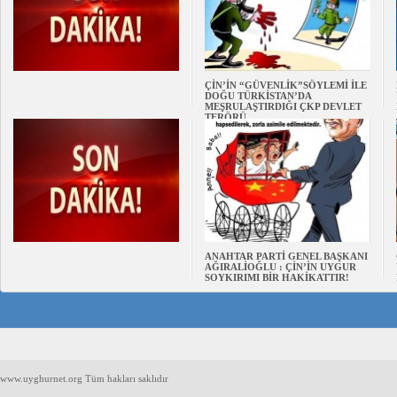
ÇİN’İN “GÜVENLİK”SÖYLEMİ İLE
DOĞU TÜRKİSTAN’DA
MEŞRULAŞTIRDIĞI ÇKP DEVLET
TERÖRÜ
ANAHTAR PARTİ GENEL BAŞKANI
AĞIRALİOĞLU : ÇİN’İN UYGUR
SOYKIRIMI BİR HAKİKATTIR!
www.uyghurnet.org Tüm hakları saklıdır