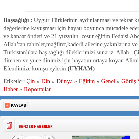
Başsağlığı :
Uygur Türklerinin aydınlanması ve tekrar ke
değerlerine kavuşması için hayatı boyunca mücadele ede
ve kanaat önderi ve 21.yüzyılın cesur eğitim Fedaisi A
Allah’tan rahmlet,mağfiret,kaderli ailesine,yakınlarına 
Türkistanlılara baş sağlığı dileklerimizi sunarız. Allah, 
direnen ve yüce dinimiz için hayatını ortaya koyan Ali
Efendimize komşu eylesin.
(UYHAM)
Etiketler:
Çin
»
Din
»
Dünya
»
Eğitim
»
Genel
»
Görüş 
Haber
»
Röportajlar
BENZER HABERLER