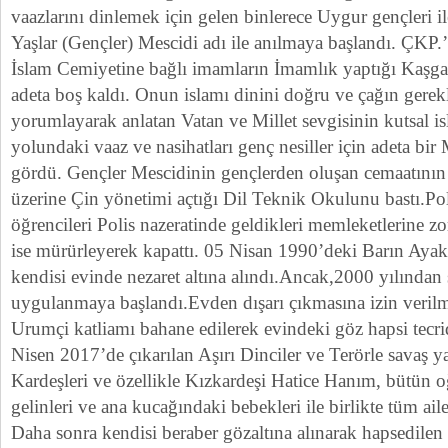
vaazlarını dinlemek için gelen binlerece Uygur gençleri il
Yaşlar (Gençler) Mescidi adı ile anılmaya başlandı. ÇKP.
İslam Cemiyetine bağlı imamların İmamlık yaptığı Kaşga
adeta boş kaldı. Onun islamı dinini doğru ve çağın gerek
yorumlayarak anlatan Vatan ve Millet sevgisinin kutsal i
yolundaki vaaz ve nasihatları genç nesiller için adeta bir
gördü. Gençler Mescidinin gençlerden oluşan cemaatını
üzerine Çin yönetimi açtığı Dil Teknik Okulunu bastı.Po
öğrencileri Polis nazeratinde geldikleri memleketlerine z
ise mürürleyerek kapattı. 05 Nisan 1990’deki Barın Ayak
kendisi evinde nezaret altına alındı.Ancak,2000 yılından
uygulanmaya başlandı.Evden dışarı çıkmasına izin ver
Urumçi katliamı bahane edilerek evindeki göz hapsi tecr
Nisen 2017’de çıkarılan Aşırı Dinciler ve Terörle savaş y
Kardeşleri ve özellikle Kızkardeşi Hatice Hanım, bütün oğu
gelinleri ve ana kucağındaki bebekleri ile birlikte tüm ail
Daha sonra kendisi beraber gözaltına alınarak hapsedilen