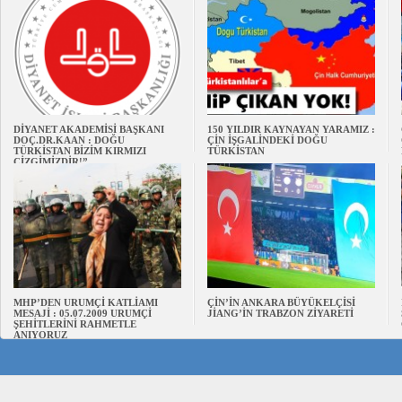
DİYANET AKADEMİSİ BAŞKANI
150 YILDIR KAYNAYAN YARAMIZ :
DOÇ.DR.KAAN : DOĞU
ÇİN İŞGALİNDEKİ DOĞU
TÜRKİSTAN BİZİM KIRMIZI
TÜRKİSTAN
ÇİZGİMİZDİR!”
MHP’DEN URUMÇİ KATLİAMI
ÇİN’İN ANKARA BÜYÜKELÇİSİ
MESAJİ : 05.07.2009 URUMÇİ
JİANG’İN TRABZON ZİYARETİ
ŞEHİTLERİNİ RAHMETLE
ANIYORUZ