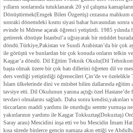
yılların sonlarında tutuklanarak 20 yıl çalışma kamaplar
Dönüştürmek(Emgek Bilen Özgertiş) cezasına mahkum edi
sonraki dönemdeki kısmı siyasi bahar havasından sonra se
evinde bi Mdrese açarak öğrenci yetiştirdi. 1985 yılında h
getirerek dönüşte İstanbul’a uğrayarak bir müddet burada
döndü.Türkiye,Pakistan ve Suudi Arabistan’da bir çok ay
ile görüştü ve bunlardan bir çok konuda onların telkin ve 
Kaşgar’a döndü. Dil Eğitim Teknik Okulu(Dil Tehnikom
başta olmak üzere bir çok batı dillerini öğreten dil ve me
ders verdiği yetiştirdiği öğrenecileri Çin’de ve özelelikle
İslam ülkelerinde dini ve müsbet bilim dallarında eğitim a
tavsiye etti. Dil Okulunun yanına açtığı özel Hastane’de fa
tevdavi olmalarını sağladı. Daha sonra kendisi,yakınları v
tüccarların maddi yardımı ile oturduğu semtte yumuşa ne
yakınlarının yardımı ile Kaşgar Tokkuztaş(Dokuztaş) Ord
Saray arası) Mescidini inşa etti ve bu Mescidin İmam Ha
kısa sürede binlerce gencin namaza akın ettiği ve Abdu