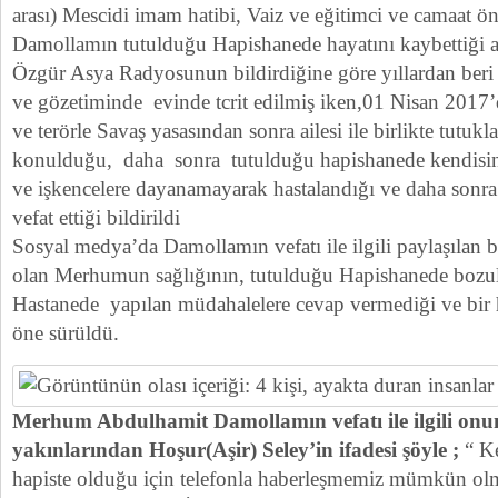
arası) Mescidi imam hatibi, Vaiz ve eğitimci ve camaat 
Damollamın tutulduğu Hapishanede hayatını kaybettiği a
Özgür Asya Radyosunun bildirdiğine göre yıllardan beri İ
ve gözetiminde evinde tcrit edilmiş iken,01 Nisan 2017’d
ve terörle Savaş yasasından sonra ailesi ile birlikte tutu
konulduğu, daha sonra tutulduğu hapishanede kendisin
ve işkencelere dayanamayarak hastalandığı ve daha sonra
vefat ettiği bildirildi
Sosyal medya’da Damollamın vefatı ile ilgili paylaşılan b
olan Merhumun sağlığının, tutulduğu Hapishanede bozul
Hastanede yapılan müdahalelere cevap vermediği ve bir ha
öne sürüldü.
Merhum Abdulhamit Damollamın vefatı ile ilgili onu
yakınlarından Hoşur(Aşir) Seley’in ifadesi şöyle ;
“ Ke
hapiste olduğu için telefonla haberleşmemiz mümkün olm