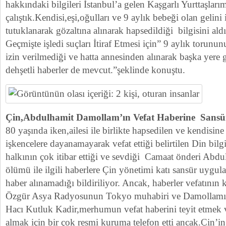
hakkındaki bilgileri İstanbul’a gelen Kaşgarlı Yurttaşla
çalıştık.Kendisi,eşi,oğulları ve 9 aylık bebeği olan gelini i
tutuklanarak gözaltına alınarak hapsedildiği bilgisini ald
Geçmişte işledi suçları İtiraf Etmesi için” 9 aylık torun
izin verilmediği ve hatta annesinden alınarak başka yere
dehşetli haberler de mevcut.”şeklinde konuştu.
Çin,Abdulhamit Damollam’ın Vefat Haberine Sansür
80 yaşında iken,ailesi ile birlikte hapsedilen ve kendisine
işkencelere dayanamayarak vefat ettiği belirtilen Din bil
halkının çok itibar ettiği ve sevdiği Camaat önderi Ab
ölümü ile ilgili haberlere Çin yönetimi katı sansür uygula
haber alınamadığı bildiriliyor. Ancak, haberler vefatının
Özgür Asya Radyosunun Tokyo muhabiri ve Damollamın
Hacı Kutluk Kadir,merhumun vefat haberini teyit etmek v
almak için bir çok resmi kuruma telefon etti ancak.Çin’i