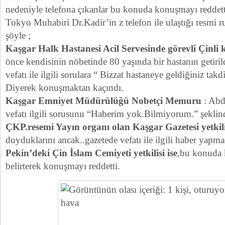
nedeniyle telefona çıkanlar bu konuda konuşmayı reddet
Tokyo Muhabiri Dr.Kadir’in z telefon ile ulaştığı resmi r
şöyle ;
Kaşgar Halk Hastanesi Acil Servesinde görevli Çinli
önce kendisinin nöbetinde 80 yaşında bir hastanın getiril
vefatı ile ilgili sorulara “ Bizzat hastaneye geldiğiniz takd
Diyerek konuşmaktan kaçındı.
Kaşgar Emniyet Müdürülüğü Nobetçi Memuru
: Abd
vefatı ilgili sorusunu “Haberim yok.Bilmiyorum.” şeklin
ÇKP.resemi Yayın organı olan Kaşgar Gazetesi yetkili
duyduklarını ancak..gazetede vefatı ile ilgili haber yapmad
Pekin’deki Çin İslam Cemiyeti yetkilisi ise
,bu konuda
belirterek konuşmayı reddetti.