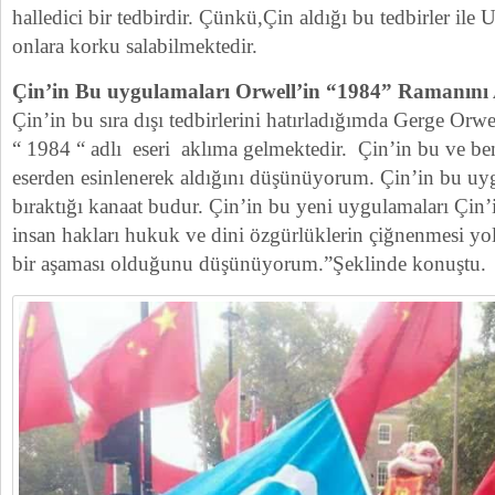
halledici bir tedbirdir. Çünkü,Çin aldığı bu tedbirler ile U
onlara korku salabilmektedir.
Çin’in Bu uygulamaları Orwell’in “1984” Ramanını
Çin’in bu sıra dışı tedbirlerini hatırladığımda Gerge Or
“ 1984 “ adlı eseri aklıma gelmektedir. Çin’in bu ve be
eserden esinlenerek aldığını düşünüyorum. Çin’in bu uyg
bıraktığı kanaat budur. Çin’in bu yeni uygulamaları Çin
insan hakları hukuk ve dini özgürlüklerin çiğnenmesi yolu
bir aşaması olduğunu düşünüyorum.”Şeklinde konuştu.