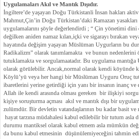
Uygulamaları Akıl ve Mantık Dışıdır.
İngiltere’de yaşayan Doğu Türkistanli İnsan hakları aktiv
Mahmut,Çin’in Doğu Türkistan’daki Ramazan yasakları il
uygulamalarını şöyle değerlendirdi ; “ Çin yönetimi dini
değilken aniden namaz kılan,içki ve sigarayı bırakan vey
hayatında değişim yaşayan Müslüman Uygurların bu du
Radikalizm” olarak tanımlamakta ve bunun nedenlerini 
tutuklamakta ve sorgulamaatadır. Bu uygulama mantığa U
olarak görülebilir. Ancak,normal olarak kendi köyünde k
Köylü’yü veya her hangi bir Müslüman Uyguru Oruç tu
ibaretlerini yerine getirdiği için yanı bir insanın inanç ve
Allah ile kendi arasında olması gereken bir ilişkiyi sor
kişiye soruşturma açması akıl ve mantık dışı bir uygulam
zulümdür. Bir devletin vatandaşlarının bu kadar basit ve 
hayat tarzına müdahalesi kabul edilebilir bir tutum asla 
durumu mantiksel olarak kabul etmem asla mümkün değild
da bunu kabul etmesinin düşünülemiyeceğini tahmin ed