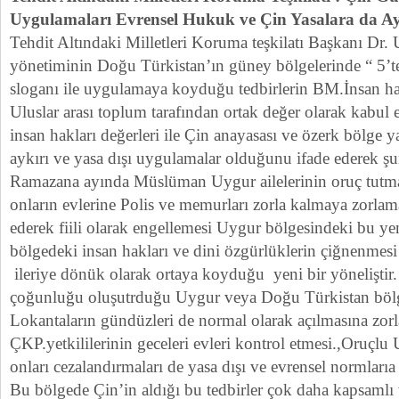
Uygulamaları Evrensel Hukuk ve Çin Yasalara da Ay
Tehdit Altındaki Milletleri Koruma teşkilatı Başkanı Dr. 
yönetiminin Doğu Türkistan’ın güney bölgelerinde “ 5’t
sloganı ile uygulamaya koyduğu tedbirlerin BM.İnsan hak
Uluslar arası toplum tarafından ortak değer olarak kabul
insan hakları değerleri ile Çin anayasası ve özerk bölge 
aykırı ve yasa dışı uygulamalar olduğunu ifade ederek şun
Ramazana ayında Müslüman Uygur ailelerinin oruç tutma
onların evlerine Polis ve memurları zorla kalmaya zorlama
ederek fiili olarak engellemesi Uygur bölgesindeki bu 
bölgedeki insan hakları ve dini özgürlüklerin çiğnenme
ileriye dönük olarak ortaya koyduğu yeni bir yöneliştir
çoğunluğu oluşutrduğu Uygur veya Doğu Türkistan bölg
Lokantaların gündüzleri de normal olarak açılmasına zorl
ÇKP.yetkililerinin geceleri evleri kontrol etmesi.,Oruçlu 
onları cezalandırmaları de yasa dışı ve evrensel normlarıa
Bu bölgede Çin’in aldığı bu tedbirler çok daha kapsamlı 