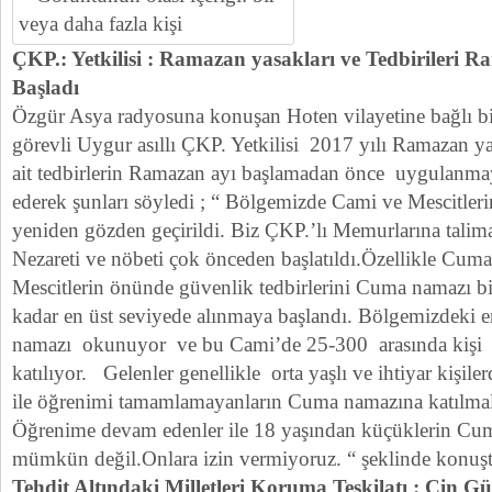
ÇKP.: Yetkilisi : Ramazan yasakları ve Tedbirileri
Başladı
Özgür Asya radyosuna konuşan Hoten vilayetine bağlı bi
görevli Uygur asıllı ÇKP. Yetkilisi 2017 yılı Ramazan yas
ait tedbirlerin Ramazan ayı başlamadan önce uygulanmay
ederek şunları söyledi ; “ Bölgemizde Cami ve Mescitleri
yeniden gözden geçirildi. Biz ÇKP.’lı Memurlarına tali
Nezareti ve nöbeti çok önceden başlatıldı.Özellikle Cum
Mescitlerin önünde güvenlik tedbirlerini Cuma namazı b
kadar en üst seviyede alınmaya başlandı. Bölgemizdek
namazı okunuyor ve bu Cami’de 25-300 arasında ki
katılıyor. Gelenler genellikle orta yaşlı ve ihtiyar kişile
ile öğrenimi tamamlamayanların Cuma namazına katılmala
Öğrenime devam edenler ile 18 yaşından küçüklerin Cum
mümkün değil.Onlara izin vermiyoruz. “ şeklinde konuştu
Tehdit Altındaki Milletleri Koruma Teşkilatı : Çin G