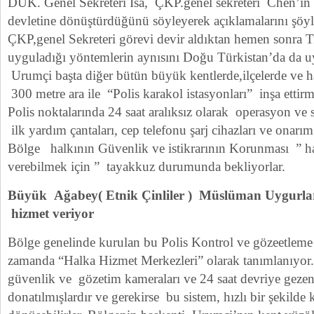
DUK. Genel Sekreteri İsa, ÇKP.genel sekreteri Chen’in b
devletine dönüştürdüğünü söyleyerek açıklamalarını şöy
ÇKP,genel Sekreteri görevi devir aldıktan hemen sonra Tib
uyguladığı yöntemlerin aynısını Doğu Türkistan’da da u
Urumçi başta diğer bütün büyük kentlerde,ilçelerde ve ha
300 metre ara ile “Polis karakol istasyonları” inşa ettirmi
Polis noktalarında 24 saat aralıksız olarak operasyon ve 
ilk yardım çantaları, cep telefonu şarj cihazları ve onarım 
Bölge halkının Güvenlik ve istikrarının Korunması ” h
verebilmek için ” tayakkuz durumunda bekliyorlar.
Büyük Ağabey( Etnik Çinliler ) Müslüman Uygurla
hizmet veriyor
Bölge genelinde kurulan bu Polis Kontrol ve gözeetleme 
zamanda “Halka Hizmet Merkezleri” olarak tanımlanıyo
güvenlik ve gözetim kameraları ve 24 saat devriye gezen
donatılmışlardır ve gerekirse bu sistem, hızlı bir şekilde 