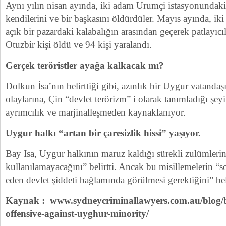
Aynı yılın nisan ayında, iki adam Urumçi istasyonundaki
kendilerini ve bir başkasını öldürdüler. Mayıs ayında, i
açık bir pazardaki kalabalığın arasından geçerek patlayıcıl
Otuzbir kişi öldü ve 94 kişi yaralandı.
Gerçek teröristler ayağa kalkacak mı?
Dolkun İsa’nın belirttiği gibi, azınlık bir Uygur vatandaş
olaylarına, Çin “devlet terörizm” i olarak tanımladığı şey
ayrımcılık ve marjinalleşmeden kaynaklanıyor.
Uygur halkı “artan bir çaresizlik hissi” yaşıyor.
Bay Isa, Uygur halkının maruz kaldığı sürekli zulümlerin
kullanılamayacağını” belirtti. Ancak bu misillemelerin 
eden devlet şiddeti bağlamında görülmesi gerektiğini” beli
Kaynak : www.sydneycriminallawyers.com.au/blog/be
offensive-against-uyghur-minority/