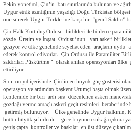
Pekin yönetimi, Çin’in batı sınırlarında bulunan ve ağır
Uygur etnik azınlığının yaşadığı Doğu Türkistan bölgesi
öne sürerek Uygur Türklerine karşı bir “genel Saldırı” başl
Çin Halk Kurtuluş Ordusu birlikleri ile binlerce paramili
sözde Üretim ve İnşaat Ordusu’nun yarı askeri birlikl
geziyor ve ülke genelinde seyehat eden araçların uydu arac
ederek kontrol ediyorlar. Çin Ordusu ile Paramiliter Birl
saldırıları Püskürtme ” olarak anılan operasyonları ülk
ettiriliyor.
Son on yıl içerisinde Çin’in en büyük güç gösterisi olar
operasyon ve ardından başkent Urumçi başta olmak üze
kentlerinde bir biri ardı sıra düzenlenen askeri manevra
gözdağı verme amaçlı askeri geçit resimleri beraberinde b
getirmiş bulunuyor. Ülke genelinde Uygur halkının, K
bütün büyük şehirlerde gece boyunca sokağa çıkma yas
geniş çapta kontroller ve baskılar en üst düzeye çıkarıl