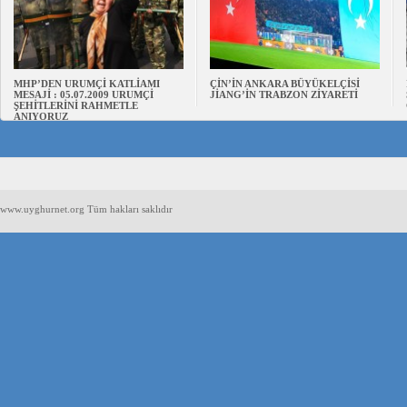
MHP’DEN URUMÇİ KATLİAMI
ÇİN’İN ANKARA BÜYÜKELÇİSİ
MESAJİ : 05.07.2009 URUMÇİ
JİANG’İN TRABZON ZİYARETİ
ŞEHİTLERİNİ RAHMETLE
ANIYORUZ
www.uyghurnet.org Tüm hakları saklıdır