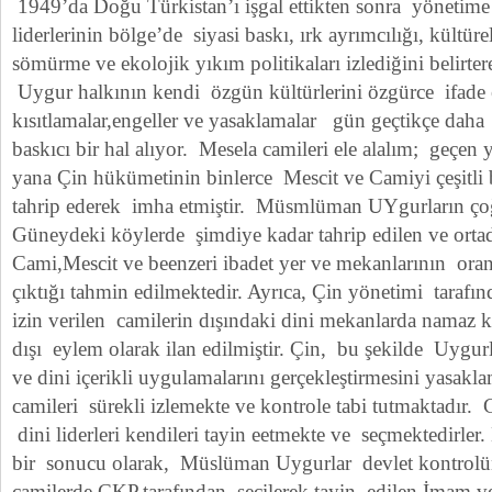
1949’da Doğu Türkistan’ı işgal ettikten sonra yönetime
liderlerinin bölge’de siyasi baskı, ırk ayrımcılığı, kültü
sömürme ve ekolojik yıkım politikaları izlediğini belirter
Uygur halkının kendi özgün kültürlerini özgürce ifade e
kısıtlamalar,engeller ve yasaklamalar gün geçtikçe daha 
baskıcı bir hal alıyor. Mesela camileri ele alalım; geçe
yana Çin hükümetinin binlerce Mescit ve Camiyi çeşitli b
tahrip ederek imha etmiştir. Müsmlüman UYgurların ço
Güneydeki köylerde şimdiye kadar tahrip edilen ve ortad
Cami,Mescit ve beenzeri ibadet yer ve mekanlarının ora
çıktığı tahmin edilmektedir. Ayrıca, Çin yönetimi taraf
izin verilen camilerin dışındaki dini mekanlarda namaz 
dışı eylem olarak ilan edilmiştir. Çin, bu şekilde Uygurl
ve dini içerikli uygulamalarını gerçekleştirmesini yasakl
camileri sürekli izlemekte ve kontrole tabi tutmaktadır. 
dini liderleri kendileri tayin eetmekte ve seçmektedirler
bir sonucu olarak, Müslüman Uygurlar devlet kontrolü
camilerde ÇKP.tarafından seçilerek tayin edilen İmam ve d