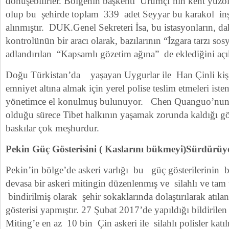
dönüşebilirler. Bölgenin başkenti Urumçi’nın kent yü
olup bu şehirde toplam 339 adet Seyyar bu karakol inş
alınmıştır. DUK.Genel Sekreteri İsa, bu istasyonların, dah
kontrolünün bir aracı olarak, bazılarının “İzgara tarzı so
adlandırılan “Kapsamlı gözetim ağına” de eklediğini açık
Doğu Türkistan’da yaşayan Uygurlar ile Han Çinli kişil
emniyet altına almak için yerel polise teslim etmeleri iste
yönetimce el konulmuş bulunuyor. Chen Quanguo’nun Tib
olduğu sürece Tibet halkının yaşamak zorunda kaldığı göz
baskılar çok meşhurdur.
Pekin Güç Gösterisini ( Kaslarını bükmeyi)Sürdürü
Pekin’in bölge’de askeri varlığı bu güç gösterilerinin b
devasa bir askeri mitingin düzenlenmış ve silahlı ve tam t
bindirilmiş olarak şehir sokaklarında dolaştırılarak atıla
gösterisi yapmıştır. 27 Şubat 2017’de yapıldığı bildirilen
Miting’e en az 10 bin Çin askeri ile silahlı polisler katı