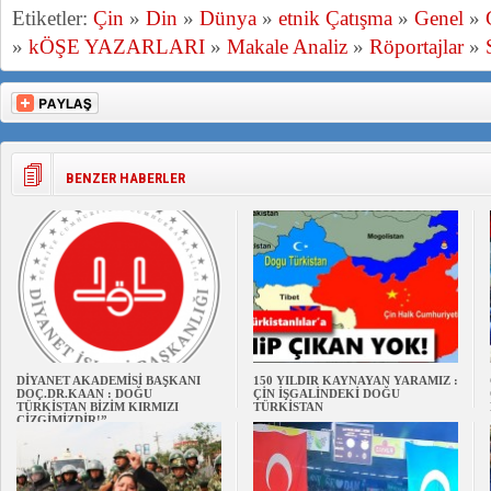
Etiketler:
Çin
»
Din
»
Dünya
»
etnik Çatışma
»
Genel
»
»
kÖŞE YAZARLARI
»
Makale Analiz
»
Röportajlar
»
BENZER HABERLER
DİYANET AKADEMİSİ BAŞKANI
150 YILDIR KAYNAYAN YARAMIZ :
DOÇ.DR.KAAN : DOĞU
ÇİN İŞGALİNDEKİ DOĞU
TÜRKİSTAN BİZİM KIRMIZI
TÜRKİSTAN
ÇİZGİMİZDİR!”