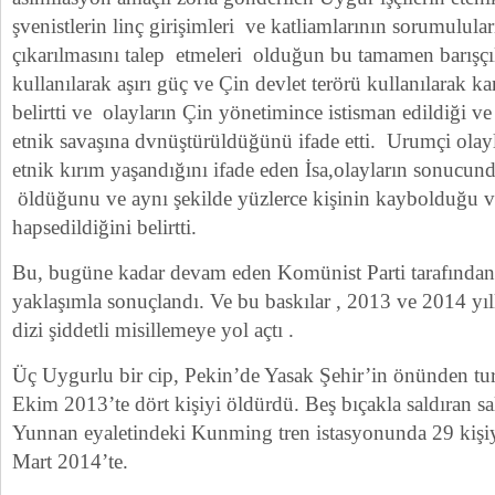
şvenistlerin linç girişimleri ve katliamlarının sorumulula
çıkarılmasını talep etmeleri olduğun bu tamamen barışç
kullanılarak aşırı güç ve Çin devlet terörü kullanılarak kan
belirtti ve olayların Çin yönetimince istisman edildiği 
etnik savaşına dvnüştürüldüğünü ifade etti. Urumçi olayl
etnik kırım yaşandığını ifade eden İsa,olayların sonucun
öldüğunu ve aynı şekilde yüzlerce kişinin kaybolduğu ve
hapsedildiğini belirtti.
Bu, bugüne kadar devam eden Komünist Parti tarafından 
yaklaşımla sonuçlandı. Ve bu baskılar , 2013 ve 2014 yıl
dizi şiddetli misillemeye yol açtı .
Üç Uygurlu bir cip, Pekin’de Yasak Şehir’in önünden turi
Ekim 2013’te dört kişiyi öldürdü. Beş bıçakla saldıran sa
Yunnan eyaletindeki Kunming tren istasyonunda 29 kişiy
Mart 2014’te.