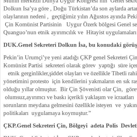
Münih merkezli Dünya Uygur Kongresi’nin Genel sekrete
Dolkun Isa’ya göre , Doğu Türkistan’da son aylarda artan
olaylarının nedeni , geçtiğimiz yılın Ağustos ayında Pe
Çin Komünist Partisinin Uygur Özerk bölgesi Genel se
Quanguo’nun etnik ayırımcılık ve Hitayist uygulamaları
DUK.Genel Sekreteri Dolkun İsa, bu konudaki görüşler
Pekin’in Urumçi’ye yeni atadığı ÇKP genel Sekreteri Çi
Komünist Partisi sekreteri olarak görev yaptığı süre içer
etnik gerginlikler,şiddet olayları ve özellikle Tibetli rah
yönetimini protesto için kendilerini yakmaların en sık ra
olduğu yıllar olmuştur. Bir Çin Şövenisti olar Çin, göre
olumsuz,ayırımcı ve baskı içerikli yaklaşım ve icraatları
sorunların meydana gelmesini özellikle isteyen ve yakınd
politikaları uygulamaya koymuştur.”
ÇKP.Genel Sekreteri Çin, Bölgeyi adeta Polis Devlet