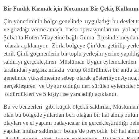
Bir Fındık Kırmak için Kocaman Bir Çekiç Kullan
Çin yönetiminin bölge genelinde uyguladığı bu devlet te
ve gözdağı verme amaçlı baskı operasyonlarının yol açtı
Şubat’ta Hoten Vilayetine bağlı Guma İlçesinde meydana g
olarak açıklanıyor. Zorla bölgeye Çin’den getirilip yerleşt
etnik Çinli göçmenlerin bir toplu yerleşim yerine yapıldı
saldırıyı gerçekleştiren Müslüman Uygur eylemcilerden 
tarafından yargısız infazla vurup öldürülmesi bir anda t
genelinde yükselmesine sebep olarak gösteriliyor.Ayrıca,
gerçekleştiren ve Uygur olduğu ileri sürülen eylemciler 
öldürdükleri ve 5 kişiyi ise yaraladığı açıklandı.
Bu ve benzerleri gibi küçük ölçekli saldırılar, Müslüman
olan bu bölgede yıllardan beri olağan bir hal almış bulunu
olayları ve el yapımı patlayıcalar ile gerçekleştirildiği bel
yapılan intihar saldırıları bölge’de peryodik bir hal alm
Aralık ayında , dört Uygur eylemcinin Hoten’in Karaka