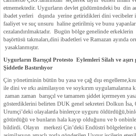
etmemektedir. Uygurların devlet güdümündeki bu din ad
ibadet yerleri dışında yerine getiridikleri dini vecibeler 
faaliyet ve suç unsuru haline getirilmiş ve bunu yapanlar 
cezalandırılmaktadır. Bugün bölge genelinde erkeklerin s
başörtüsü takmaları,dini ibadetleri ve Ramazan ayında or
yasaklanmıştır.
Uygurların Barışçıl Protesto Eylemleri Silah ve aşır
Şiddetle Bastırılıyor
Çin yönetiminin bütün bu yasa ve çağ dışı engelleme,kıs
ile dini ve ırkı asimilasyon ve soykırım uygulamalarına 
zaman zaman barışçıl ve tamamen şiddet içermeyen yasal
gösterdiklerini belirten DUK genel sekreteri Dolkun İs
Urumçi’deki olayalarda binlerçce uyguru öldürdüğü,binle
götürdüğü ve bunların hala kayıp olduğunu ve b onbinler
bildirdi. Olayın merkezi Çin’deki Endüstri bölgelerine 
asimilasyon amaçlı zorla gönderilen Uygur işçilerin eteni