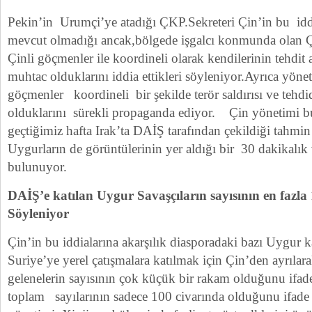
Pekin’in Urumçi’ye atadığı ÇKP.Sekreteri Çin’in bu iddi
mevcut olmadığı ancak,bölgede işgalcı konmunda olan Ç
Çinli göçmenler ile koordineli olarak kendilerinin tehdit
muhtac olduklarını iddia ettikleri söyleniyor.Ayrıca yöne
göçmenler koordineli bir şekilde terör saldırısı ve tehdid
olduklarını sürekli propaganda ediyor. Çin yönetimi bu
geçtiğimiz hafta Irak’ta DAİŞ tarafından çekildiği tahmi
Uygurların de görüntülerinin yer aldığı bir 30 dakikalı
bulunuyor.
DAİŞ’e katılan Uygur Savaşçıların sayısının en fazl
Söyleniyor
Çin’in bu iddialarına akarşılık diasporadaki bazı Uygur 
Suriye’ye yerel çatışmalara katılmak için Çin’den ayrılar
gelenelerin sayısının çok küçük bir rakam olduğunu ifad
toplam sayılarının sadece 100 civarında olduğunu ifade