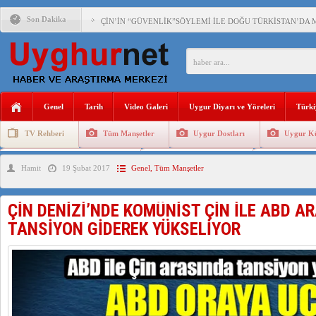
Son Dakika
ÇİN’İN “GÜVENLİK”SÖYLEMİ İLE DOĞU TÜRKİSTAN’DA 
PAKİSTAN,AFGANİSTAN’DA YAŞAYAN UYGURLARA KARŞI Ç
ANAHTAR PARTİ GENEL BAŞKANI AĞIRALİOĞLU : ÇİN’İN
Genel
Tarih
Video Galeri
Uygur Diyarı ve Yöreleri
Türki
ÇİN’İN DOĞU TÜRKİSTAN’DAKİ UYGULAMALARI SİSTEM
TV Rehberi
Tüm Manşetler
Uygur Dostları
Uygur Kü
DİYANET AKADEMİSİ BAŞKANI DOÇ.DR.KAAN : DOĞU TÜR
Uygurlarda Düğün ve Cenaze
Uygur Geleneksel Tip
Uygur Gele
Hamit
19 Şubat 2017
Genel
,
Tüm Manşetler
150 YILDIR KAYNAYAN YARAMIZ : ÇİN İŞGALİNDEKİ DO
ÇİN’İN UYGUR POLİTİKALARINI ÖVEN DİYANET AKADEM
ÇİN DENİZİ’NDE KOMÜNİST ÇİN İLE ABD A
MHP’DEN URUMÇİ KATLİAMI MESAJİ : 05.07.2009 URUM
TANSİYON GİDEREK YÜKSELİYOR
ÇİN’İN ANKARA BÜYÜKELÇİSİ JİANG’İN TRABZON ZİYAR