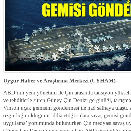
Uygur Haber ve Araştırma Merkezi (UYHAM)
ABD’nin yeni yönetimi ile Çin arasında tansiyon yükseliy
ve tehditlerle süren Güney Çin Denizi gerginliği, tartışm
Vinson uçak gemisini göndermesi ile had safhaya ulaştı. 
özgürlüğü olduğunu iddia ettiği sulara savaş gemisi gön
uygulama’ yorumunda bulunurken Çin medyası savaş uyar
Güney Çin Denizi’nde yaşanan Çin-ABD gerginliği büy