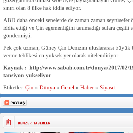
güzergahında olması sebebiyle paylaşılamayan Güney Çi
sınırı olan 8 ülke hak iddia ediyor.
ABD daha önceki senelerde de zaman zaman seyrüsefer
iddia ettiği ve Çin egemenliğini tanımadığı sulara çeşitli 
göndermişti.
Pek çok uzman, Güney Çin Denizini uluslararası büyük bi
verme tehlikesi en yüksek yer olarak nitelendiriyor.
Kaynak : http://www.sabah.com.tr/dunya/2017/02/19/
tansiyon-yukseliyor
Etiketler:
Çin
»
Dünya
»
Genel
»
Haber
»
Siyaset
BENZER HABERLER