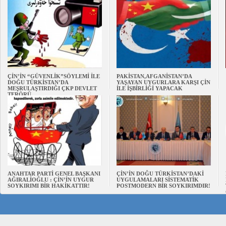
ÇİN’İN “GÜVENLİK”SÖYLEMİ İLE
PAKİSTAN,AFGANİSTAN’DA
DOĞU TÜRKİSTAN’DA
YAŞAYAN UYGURLARA KARŞI ÇİN
MEŞRULAŞTIRDIĞI ÇKP DEVLET
İLE İŞBİRLİĞİ YAPACAK
TERÖRÜ
ANAHTAR PARTİ GENEL BAŞKANI
ÇİN’İN DOĞU TÜRKİSTAN’DAKİ
AĞIRALİOĞLU : ÇİN’İN UYGUR
UYGULAMALARI SİSTEMATİK
SOYKIRIMI BİR HAKİKATTIR!
POSTMODERN BİR SOYKIRIMDIR!