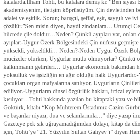
kafalarda.İlham Tohti, bu kafalara demiş ki: “Ben siyasi bi
akademisyenim, iletişim köprüsüyüm. Çin devletinden b
adalet ve eşitlik. Sorun; barışçıl, şeffaf, eşit, saygılı ve iy
çözülür.”Sen misin diyen, haydi zindanlara… Urumçi Cez
hücrede çile doldur…Neden? Çünkü ayıpları var, onları 
ayıplar:-Uygur Özerk Bölgesindeki Çin nüfusu geçmişt
yükseldi, yükseltildi… Neden?-Neden Uygur Özerk Böl
mucizeler olurken, Uygurlar mutlu olmuyorlar? Çünkü o
kalkınmanın getirileri… Uygurlar ekonomik bakımdan h
yoksulluk ve işsizliğin en ağır olduğu halk Uygurlardır.
çocukları organ mafyalarına satılıyor, Uygurların Çinliler
ediliyor.-Uygurların dinsel özgürlük hakları, irticai eyle
kısılıyor…Tohti hakkında yazılan bu kitaptaki yazı ve bi
Göktürk, kitabı “Köp Muhterem Üstadımız Cazim Gürbüz
ve başarılar niyazı, dua ve selamlarımla…” diye yazıp im
Gazeteye pek sık uğrayamadığımdan dolayı, kitap da eli
için, Tohti’ye “21. Yüzyılın Sultan Galiyev’i” diyen Ham