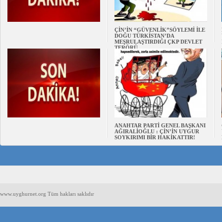
ÇİN’İN “GÜVENLİK”SÖYLEMİ İLE
DOĞU TÜRKİSTAN’DA
MEŞRULAŞTIRDIĞI ÇKP DEVLET
TERÖRÜ
ANAHTAR PARTİ GENEL BAŞKANI
AĞIRALİOĞLU : ÇİN’İN UYGUR
SOYKIRIMI BİR HAKİKATTIR!
www.uyghurnet.org Tüm hakları saklıdır