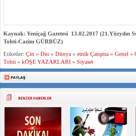
Kaynak: Yeniçağ Gazetesi 13.02.2017 (21.Yüzyılın Su
Tohti-Cazim GÜRBÜZ)
Etiketler:
Çin
»
Din
»
Dünya
»
etnik Çatışma
»
Genel
»
Tohti
»
kÖŞE YAZARLARI
»
Siyaset
BENZER HABERLER