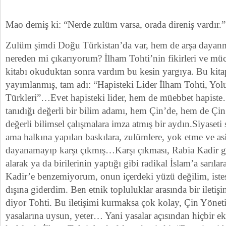
Mao demiş ki: “Nerde zulüm varsa, orada direniş vardır.”
Zulüm şimdi Doğu Türkistan’da var, hem de arşa day
nereden mi çıkarıyorum? İlham Tohti’nin fikirleri ve müca
kitabı okuduktan sonra vardım bu kesin yargıya. Bu kitap
yayımlanmış, tam adı: “Hapisteki Lider İlham Tohti, Y
Türkleri”…Evet hapisteki lider, hem de müebbet hapist
tanıdığı değerli bir bilim adamı, hem Çin’de, hem de Çin
değerli bilimsel çalışmalara imza atmış bir aydın.Siyaseti
ama halkına yapılan baskılara, zulümlere, yok etme ve as
dayanamayıp karşı çıkmış…Karşı çıkması, Rabia Kadir g
alarak ya da birilerinin yaptığı gibi radikal İslam’a sarıl
Kadir’e benzemiyorum, onun içerdeki yüzü değilim, iste
dışına giderdim. Ben etnik topluluklar arasında bir ileti
diyor Tohti. Bu iletişimi kurmaksa çok kolay, Çin Yönet
yasalarına uysun, yeter… Yani yasalar açısından hiçbir ek