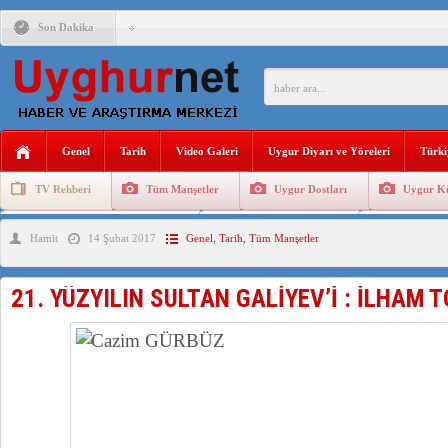
Son Dakika
ÇİN’İN “GÜVENLİK”SÖYLEMİ İLE DOĞU TÜRKİSTAN’DA 
PAKİSTAN,AFGANİSTAN’DA YAŞAYAN UYGURLARA KARŞI Ç
Genel
Tarih
Video Galeri
Uygur Diyarı ve Yöreleri
Türki
ANAHTAR PARTİ GENEL BAŞKANI AĞIRALİOĞLU : ÇİN’İN
TV Rehberi
Tüm Manşetler
Uygur Dostları
Uygur Kü
ÇİN’İN DOĞU TÜRKİSTAN’DAKİ UYGULAMALARI SİSTEM
Uygurlarda Düğün ve Cenaze
Uygur Geleneksel Tip
Uygur Gele
Hamit
14 Şubat 2017
Genel
,
Tarih
,
Tüm Manşetler
DİYANET AKADEMİSİ BAŞKANI DOÇ.DR.KAAN : DOĞU TÜR
150 YILDIR KAYNAYAN YARAMIZ : ÇİN İŞGALİNDEKİ DO
21. YÜZYILIN SULTAN GALİYEV’İ : İLHAM 
ÇİN’İN UYGUR POLİTİKALARINI ÖVEN DİYANET AKADEM
MHP’DEN URUMÇİ KATLİAMI MESAJİ : 05.07.2009 URUM