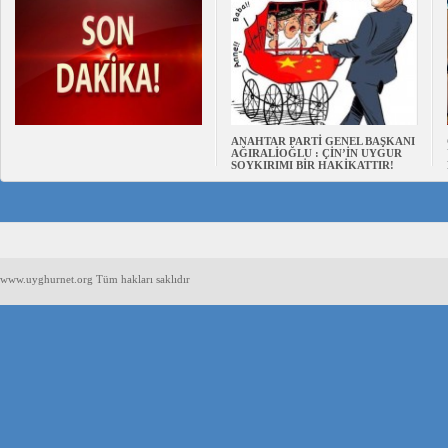
ANAHTAR PARTİ GENEL BAŞKANI
AĞIRALİOĞLU : ÇİN’İN UYGUR
SOYKIRIMI BİR HAKİKATTIR!
www.uyghurnet.org Tüm hakları saklıdır