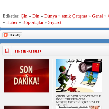
Etiketler:
Çin
»
Din
»
Dünya
»
etnik Çatışma
»
Genel
»
»
Haber
»
Röportajlar
»
Siyaset
BENZER HABERLER
ÇİN’İN “GÜVENLİK”SÖYLEMİ İLE
DOĞU TÜRKİSTAN’DA
MEŞRULAŞTIRDIĞI ÇKP DEVLET
TERÖRÜ