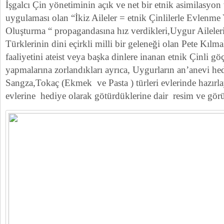
İşgalcı Çin yönetiminin açık ve net bir etnik asimilasyo
uygulaması olan “İkiz Aileler = etnik Çinlilerle Evlenme 
Oluşturma “ propagandasına hız verdikleri,Uygur Ailel
Türklerinin dini eçirkli milli bir geleneği olan Pete Kıl
faaliyetini ateist veya başka dinlere inanan etnik Çinli gö
yapmalarına zorlandıkları ayrıca, Uygurların an’anevi hed
Sangza,Tokaç (Ekmek ve Pasta ) türleri evlerinde hazırl
evlerine hediye olarak götürdüklerine dair resim ve görün