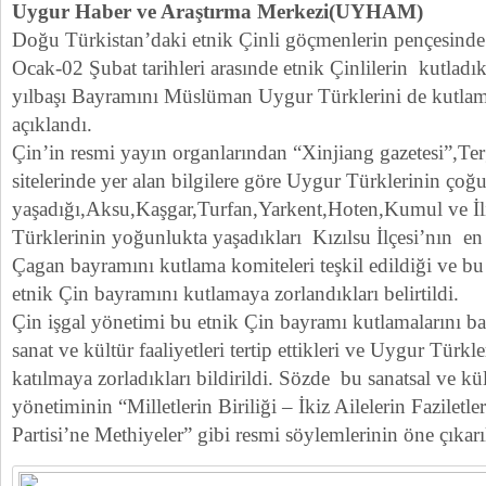
Uygur Haber ve Araştırma Merkezi(UYHAM)
Doğu Türkistan’daki etnik Çinli göçmenlerin pençesinde
Ocak-02 Şubat tarihleri arasınde etnik Çinlilerin kutladık
yılbaşı Bayramını Müslüman Uygur Türklerini de kutlama
açıklandı.
Çin’in resmi yayın organlarından “Xinjiang gazetesi”,Te
sitelerinde yer alan bilgilere göre Uygur Türklerinin çoğ
yaşadığı,Aksu,Kaşgar,Turfan,Yarkent,Hoten,Kumul ve İli v
Türklerinin yoğunlukta yaşadıkları Kızılsu İlçesi’nın en
Çagan bayramını kutlama komiteleri teşkil edildiği ve bu k
etnik Çin bayramını kutlamaya zorlandıkları belirtildi.
Çin işgal yönetimi bu etnik Çin bayramı kutlamalarını b
sanat ve kültür faaliyetleri tertip ettikleri ve Uygur Türkle
katılmaya zorladıkları bildirildi. Sözde bu sanatsal ve kül
yönetiminin “Milletlerin Biriliği – İkiz Ailelerin Fazilet
Partisi’ne Methiyeler” gibi resmi söylemlerinin öne çıkarı