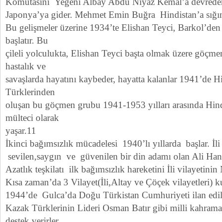
Komutasını Yeğeni Albay Abdu Niyaz Kemal’a devredere
Japonya’ya gider. Mehmet Emin Buğra Hindistan’a sığın
Bu gelişmeler üzerine 1934’te Elishan Teyci, Barkol’den 
başlatır. Bu
çileli yolculukta, Elishan Teyci başta olmak üzere göç
hastalık ve
savaşlarda hayatını kaybeder, hayatta kalanlar 1941’de Hi
Türklerinden
oluşan bu göçmen grubu 1941-1953 yılları arasında Hind
mülteci olarak
yaşar.11
İkinci bağımsızlık mücadelesi 1940’lı yıllarda başlar. İl
sevilen,saygın ve güvenilen bir din adamı olan Ali Ha
Azatlık teşkilatı ilk bağımsızlık hareketini İli vilayetinin
Kısa zaman’da 3 Vilayet(İli,Altay ve Çöçek vilayetleri) k
1944’de Gulca’da Doğu Türkistan Cumhuriyeti ilan edil
Kazak Türklerinin Lideri Osman Batır gibi milli kahram
destek verirler.