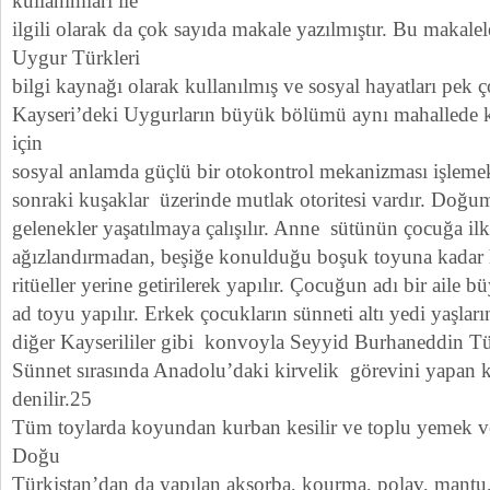
kullanımları ile
ilgili olarak da çok sayıda makale yazılmıştır. Bu makal
Uygur Türkleri
bilgi kaynağı olarak kullanılmış ve sosyal hayatları pek ç
Kayseri’deki Uygurların büyük bölümü aynı mahallede k
için
sosyal anlamda güçlü bir otokontrol mekanizması işlemek
sonraki kuşaklar üzerinde mutlak otoritesi vardır. Doğ
gelenekler yaşatılmaya çalışılır. Anne sütünün çocuğa ilk
ağızlandırmadan, beşiğe konulduğu boşuk toyuna kadar h
ritüeller yerine getirilerek yapılır. Çocuğun adı bir aile b
ad toyu yapılır. Erkek çocukların sünneti altı yedi yaşların
diğer Kayserililer gibi konvoyla Seyyid Burhaneddin Türb
Sünnet sırasında Anadolu’daki kirvelik görevini yapan k
denilir.25
Tüm toylarda koyundan kurban kesilir ve toplu yemek ve
Doğu
Türkistan’dan da yapılan akşorba, kourma, polav, mantu,