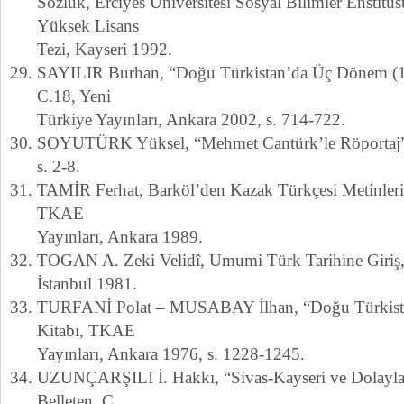
Sözlük, Erciyes Üniversitesi Sosyal Bilimler Enstit
Yüksek Lisans
Tezi, Kayseri 1992.
SAYILIR Burhan, “Doğu Türkistan’da Üç Dönem (1
C.18, Yeni
Türkiye Yayınları, Ankara 2002, s. 714-722.
SOYUTÜRK Yüksel, “Mehmet Cantürk’le Röportaj”,
s. 2-8.
TAMİR Ferhat, Barköl’den Kazak Türkçesi Metinler
TKAE
Yayınları, Ankara 1989.
TOGAN A. Zeki Velidî, Umumi Türk Tarihine Giriş,
İstanbul 1981.
TURFANİ Polat – MUSABAY İlhan, “Doğu Türkista
Kitabı, TKAE
Yayınları, Ankara 1976, s. 1228-1245.
UZUNÇARŞILI İ. Hakkı, “Sivas-Kayseri ve Dolaylar
Belleten, C.