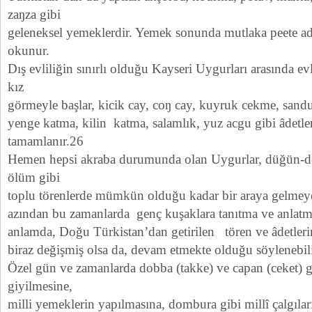
zaŋza gibi
geleneksel yemeklerdir. Yemek sonunda mutlaka peete adı
okunur.
Dış evliliğin sınırlı olduğu Kayseri Uygurları arasında evl
kız
görmeyle başlar, kicik cay, coŋ cay, kuyruk cekme, sandu
yenge katma, kilin katma, salamlık, yuz acgu gibi âdetler
tamamlanır.26
Hemen hepsi akraba durumunda olan Uygurlar, düğün-d
ölüm gibi
toplu törenlerde mümkün olduğu kadar bir araya gelmeye
azından bu zamanlarda genç kuşaklara tanıtma ve anlatm
anlamda, Doğu Türkistan’dan getirilen tören ve âdetleri
biraz değişmiş olsa da, devam etmekte olduğu söylenebili
Özel gün ve zamanlarda dobba (takke) ve capan (ceket) gi
giyilmesine,
milli yemeklerin yapılmasına, dombura gibi millî çalgılar