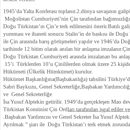
1945’da Yalta Konferası toplanır.2.dünya savaşının galiple
Moğolistan Cumhuriyeti’nin Çin tarafından bağımsızlığın
Doğu Türkistan’ın Çin’e terk edilmesini önerir.Batılı gali
yumması ve ihaneti sonucu Stalin’in de baskısı ile Doğu
ile Çin arasında barış görüşmeleri yapılır ve 1946’da Doğ
tarihinde 12 bitim olarak anılan bir anlaşma imzalanır.Ç
Doğu Türkistan Cumhuriyeti arasnda imzalanan bu anla
15’i Türklerden 10’u Çinililerden olmak üzere 25 kişide
Hükümeti (Ülkelik Hümkümet) kurulur.
Hükümet Başkanlığına(Başbakanlığa) tahsilini Türkiye’
Sabri Baykuzu, Genel Sekreterliğe,Başbakan Yardımcıl
ve Genel Sekreterliğe
İsa Yusuf Alptekin getirilir. 1949’da gerçekleşen Mao d
Türkistan Komünist Çin Ord
ları tarafından işgal ediler
.Başbakan Yardımcısı ve Genel Sekreter İsa Yusuf Alptek
Ayrılmak ” şiarı ile Doğu Türkistan’ı terk etmek zorunda 