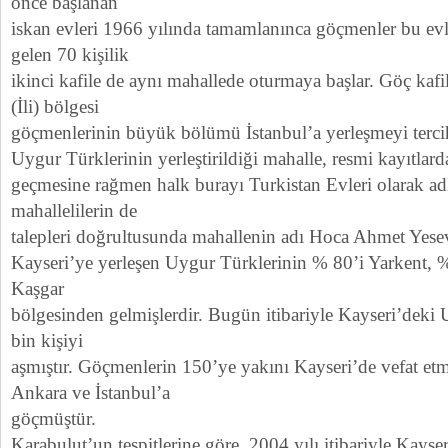
önce başlanan
iskan evleri 1966 yılında tamamlanınca göçmenler bu evle
gelen 70 kişilik
ikinci kafile de aynı mahallede oturmaya başlar. Göç kafil
(İli) bölgesi
göçmenlerinin büyük bölümü İstanbul’a yerleşmeyi terci
Uygur Türklerinin yerleştirildiği mahalle, resmi kayıtlar
geçmesine rağmen halk burayı Turkistan Evleri olarak ad
mahallelilerin de
talepleri doğrultusunda mahallenin adı Hoca Ahmet Yesevi
Kayseri’ye yerleşen Uygur Türklerinin % 80’i Yarkent, %
Kaşgar
bölgesinden gelmişlerdir. Bugün itibariyle Kayseri’deki
bin kişiyi
aşmıştır. Göçmenlerin 150’ye yakını Kayseri’de vefat etmiş
Ankara ve İstanbul’a
göçmüştür.
Karabulut’un tespitlerine göre, 2004 yılı itibariyle Kays