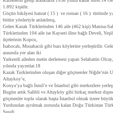
Kafilelerin gelişi aralıklarla 1958 yılına kadar sürer.14 G
1.892 kişidir.
Göçün hikâyesi hatırat ( 15 ) ve roman ( 16 ) türünde ya
bütün yönleriyle anlatılmış,
Gelen Kazak Türklerinden 146 aile (462 kişi) Manisa-Sa
Türklerinden 104 aile ise Kayseri iline bağlı Develi, Yeşi
ilçelerinin Kopcu,
İsahocalı, Musahacılı gibi bazı köylerine yerleştirilir. Ge
arasında yer alan iki
Yarkentli aileden metin derlemesi yapan Selahattin Olcay
yılında yayımlar.18
Kazak Turklerinden oluşan diğer göçmenler Niğde’nin Ulu
Altaykoy’e,
Konya’ya bağlı İsmil’e ve İstanbul gibi merkezlere yerleşt
Bugün artık Salihli ve Altayköy gibi birkaç merkez dışı
göçmenler toplu olarak başta İstanbul olmak üzere büyük
Yurdundan ayrılmak zorunda kalan Doğu Türkistan Türkl
Suudi