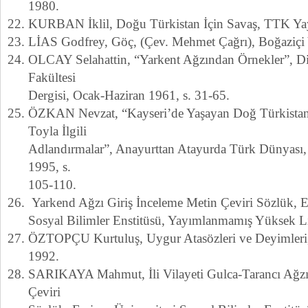
1980.
KURBAN İklil, Doğu Türkistan İçin Savaş, TTK Yay
LİAS Godfrey, Göç, (Çev. Mehmet Çağrı), Boğaziçi Y
OLCAY Selahattin, “Yarkent Ağzından Örnekler”, Di
Fakültesi
Dergisi, Ocak-Haziran 1961, s. 31-65.
ÖZKAN Nevzat, “Kayseri’de Yaşayan Doğ Türkistanl
Toyla İlgili
Adlandırmalar”, Anayurttan Atayurda Türk Dünyası, Y
1995, s.
105-110.
Yarkend Ağzı Giriş İnceleme Metin Çeviri Sözlük, Er
Sosyal Bilimler Enstitüsü, Yayımlanmamış Yüksek Li
ÖZTOPÇU Kurtuluş, Uygur Atasözleri ve Deyimleri,
1992.
SARIKAYA Mahmut, İli Vilayeti Gulca-Tarancı Ağzı 
Çeviri