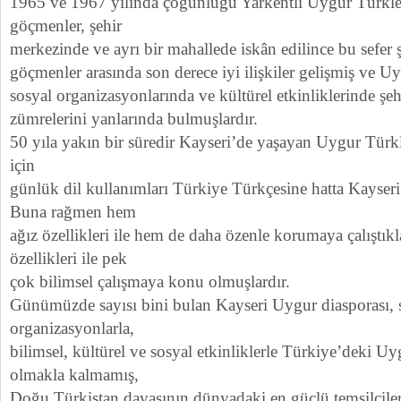
1965 ve 1967 yılında çoğunluğu Yarkentli Uygur Türkle
göçmenler, şehir
merkezinde ve ayrı bir mahallede iskân edilince bu sefer şe
göçmenler arasında son derece iyi ilişkiler gelişmiş ve Uy
sosyal organizasyonlarında ve kültürel etkinliklerinde şehr
zümrelerini yanlarında bulmuşlardır.
50 yıla yakın bir süredir Kayseri’de yaşayan Uygur Türkle
için
günlük dil kullanımları Türkiye Türkçesine hatta Kayseri 
Buna rağmen hem
ağız özellikleri ile hem de daha özenle korumaya çalıştıkl
özellikleri ile pek
çok bilimsel çalışmaya konu olmuşlardır.
Günümüzde sayısı bini bulan Kayseri Uygur diasporası, 
organizasyonlarla,
bilimsel, kültürel ve sosyal etkinliklerle Türkiye’deki Uy
olmakla kalmamış,
Doğu Türkistan davasının dünyadaki en güçlü temsilciler