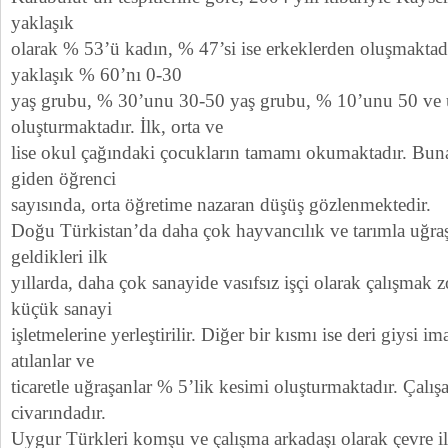
yaklaşık
olarak % 53’ü kadın, % 47’si ise erkeklerden oluşmakta
yaklaşık % 60’nı 0-30
yaş grubu, % 30’unu 30-50 yaş grubu, % 10’unu 50 ve 
oluşturmaktadır. İlk, orta ve
lise okul çağındaki çocukların tamamı okumaktadır. Buna
giden öğrenci
sayısında, orta öğretime nazaran düşüş gözlenmektedir.
Doğu Türkistan’da daha çok hayvancılık ve tarımla uğra
geldikleri ilk
yıllarda, daha çok sanayide vasıfsız işçi olarak çalışmak z
küçük sanayi
işletmelerine yerleştirilir. Diğer bir kısmı ise deri giysi 
atılanlar ve
ticaretle uğraşanlar % 5’lik kesimi oluşturmaktadır. Çalış
civarındadır.
Uygur Türkleri komşu ve çalışma arkadaşı olarak çevre ile