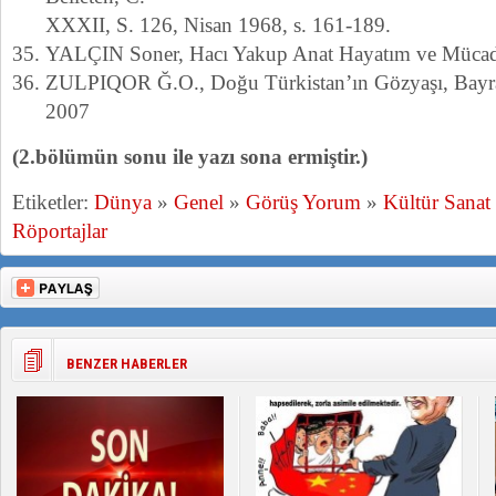
XXXII, S. 126, Nisan 1968, s. 161-189.
YALÇIN Soner, Hacı Yakup Anat Hayatım ve Mücad
ZULPIQOR Ğ.O., Doğu Türkistan’ın Gözyaşı, Bayrak
2007
(2.bölümün sonu ile yazı sona ermiştir.)
Etiketler:
Dünya
»
Genel
»
Görüş Yorum
»
Kültür Sanat
Röportajlar
BENZER HABERLER