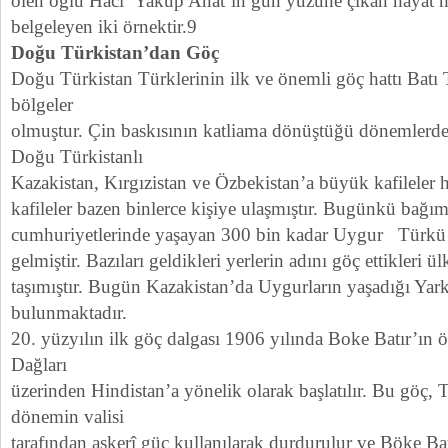
ölen oğlu Hacı Yakup Anat’ın gün yüzüne çıkan hayat h
belgeleyen iki örnektir.9
Doğu Türkistan’dan Göç
Doğu Türkistan Türklerinin ilk ve önemli göç hattı Batı T
bölgeler
olmuştur. Çin baskısının katliama dönüştüğü dönemlerde
Doğu Türkistanlı
Kazakistan, Kırgızistan ve Özbekistan’a büyük kafileler h
kafileler bazen binlerce kişiye ulaşmıştır. Bugünkü bağı
cumhuriyetlerinde yaşayan 300 bin kadar Uygur Türkü 
gelmiştir. Bazıları geldikleri yerlerin adını göç ettikleri ü
taşımıştır. Bugün Kazakistan’da Uygurların yaşadığı Yark
bulunmaktadır.
20. yüzyılın ilk göç dalgası 1906 yılında Boke Batır’ın 
Dağları
üzerinden Hindistan’a yönelik olarak başlatılır. Bu göç, 
dönemin valisi
tarafından askerî güç kullanılarak durdurulur ve Böke Bat