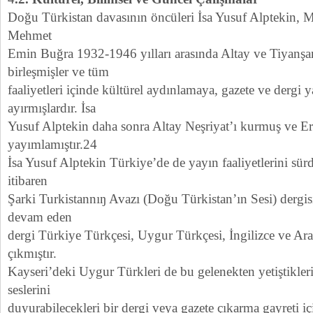
Doğu Türkistan davasının öncüleri İsa Yusuf Alptekin, 
Mehmet
Emin Buğra 1932-1946 yılları arasında Altay ve Tiyanşan 
birleşmişler ve tüm
faaliyetleri içinde kültürel aydınlamaya, gazete ve dergi y
ayırmışlardır. İsa
Yusuf Alptekin daha sonra Altay Neşriyat’ı kurmuş ve Er
yayımlamıştır.24
İsa Yusuf Alptekin Türkiye’de de yayın faaliyetlerini sü
itibaren
Şarki Turkistannıŋ Avazı (Doğu Türkistan’ın Sesi) dergis
devam eden
dergi Türkiye Türkçesi, Uygur Türkçesi, İngilizce ve Ara
çıkmıştır.
Kayseri’deki Uygur Türkleri de bu gelenekten yetiştikler
seslerini
duyurabilecekleri bir dergi veya gazete çıkarma gayreti iç