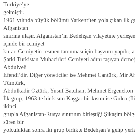
Türkiye’ye
gelmiştir.
1961 yılında büyük bölümü Yarkent’ten yola çıkan ilk g
Afganistan
sınırına ulaşır. Afganistan’ın Bedehşan vilayetine yerleşen
içinde bir cemiyet
kurar. Cemiyetin resmen tanınması için başvuru yapılır, a
Şarki Turkistan Muhacirleri Cemiyeti adını taşıyan derne
Abdulveli
Efendi’dir. Diğer yöneticiler ise Mehmet Cantürk, Mir A
Tümtürk,
Abdulkadir Öztürk, Yusuf Batuhan, Mehmet Ergenekon v
İlk grup, 1963’te bir kısmı Kaşgar bir kısmı ise Gulca (İl
ikinci
grupla Afganistan-Rusya sınırının birleştiği Şikaşim böl
süren bir
yolculuktan sonra iki grup birlikte Bedehşan’a gelip yerl