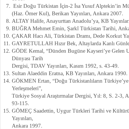
Esir Doğu Türkistan İçin-2 İsa Yusuf Alptekin’in Müc
(Haz. Ömer Kul), Berikan Yayınları, Ankara 2007.
ALTAY Halife, Anayurttan Anadolu’ya, KB Yayınlar
BUĞRA Mehmet Emin, Şarkî Türkistan Tarihi, Anka
ÇAKAR Hacı Ali, Türkistan Dramı, Dede Korkut Yayı
GAYRETULLAH Hızır Bek, Altaylarda Kanlı Günler,
GÖDE Kemal, “Dünden Bugüne Kayseri’ye Gelen Uy
Dünyası Tarih
Dergisi, TDAV Yayınları, Kasım 1992, s. 43-49.
Sultan Alaeddin Eratna, KB Yayınları, Ankara 1990.
GÖKMEN Ertan, “Doğu Türkistanlıların Türkiye’ye 
Yerleşmeleri”,
Türkiye Sosyal Araştırmalar Dergisi, Yıl: 8, S. 2-3, 
93-115.
GÖMEÇ Saadettin, Uygur Türkleri Tarihi ve Kültür
Yayınları,
Ankara 1997.