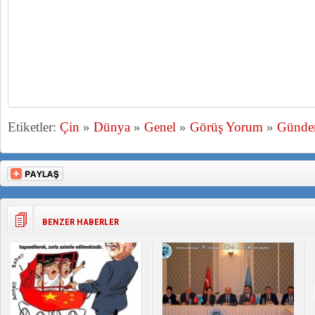
Etiketler:
Çin
»
Dünya
»
Genel
»
Görüş Yorum
»
Günd
BENZER HABERLER