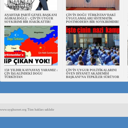
ANAHTAR PARTİ GENEL BAŞKANI
ÇİN’İN DOĞU TÜRKİSTAN’DAKİ
AĞIRALİOĞLU : ÇİN’İN UYGUR
UYGULAMALARI SİSTEMATİK
SOYKIRIMI BİR HAKİKATTIR!
POSTMODERN BİR SOYKIRIMDIR!
150 YILDIR KAYNAYAN YARAMIZ :
ÇİN’İN UYGUR POLİTİKALARINI
ÇİN İŞGALİNDEKİ DOĞU
ÖVEN DİYANET AKADEMİSİ
TÜRKİSTAN
BAŞKANI’NA TEPKİLER SÜRÜYOR
www.uyghurnet.org Tüm hakları saklıdır