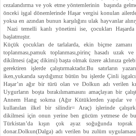
cezalandırma ve yok etme yöntemlerinin başında gelme
önceki işgal dönemlerinde Haşar vergisi konulan ailerde 
yoksa en azından bunun karşılığını ulak hayvanlar alını
Nazi temelli kanlı yönetimi ise, çocukları Haşarda 
başlatmıştır.
Küçük çocukları de tarlalarda, ekin biçme zamanı t
toplanması,pamuk toplanması,pirinç hasadı uzak ve 
dikilmesi (ağaç dikimi) başta olmak üzere aklınıza geleb
gerektiren işlerde çalıştırmaktadır.Bu satırların yaz
iken,yukarıda saydığımız bütün bu işlerde Çinli işgalcılar
Haşar’ın ağır bir türü olan ve Dolkun adı verilen 
Uygurların boşta bırakılımamasını amaçlayan bir çalı
Annem Hang sokma (Ağır Kütüklerden yapılar ve top
kullanılan ilkel bir silindir= Araç) işlerinde çalışır
dikilmesi için onun yerine ben gücüm yetmese de bu 
Türkistan’da kışın çok ayaz soğuğunda toprak 
donar.Dolkun(Dalga) adı verilen bu zulüm uygulaması