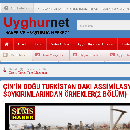
Son Dakika
ANAHTAR PARTİ GENEL BAŞKANI AĞIRALİOĞLU : ÇİN’İN
ÇİN’İN DOĞU TÜRKİSTAN’DAKİ UYGULAMALARI SİSTEM
DİYANET AKADEMİSİ BAŞKANI DOÇ.DR.KAAN : DOĞU TÜR
150 YILDIR KAYNAYAN YARAMIZ : ÇİN İŞGALİNDEKİ DO
Genel
Tarih
Video Galeri
Uygur Diyarı ve Yöreleri
Türki
ÇİN’İN UYGUR POLİTİKALARINI ÖVEN DİYANET AKADEM
TV Rehberi
Tüm Manşetler
Uygur Dostları
Uygur Kü
MHP’DEN URUMÇİ KATLİAMI MESAJİ : 05.07.2009 URUM
Uygurlarda Düğün ve Cenaze
Uygur Geleneksel Tip
Uygur Gele
Hamit
05 Aralık 2016
ÇİN’İN ANKARA BÜYÜKELÇİSİ JİANG’İN TRABZON ZİYAR
Genel
,
Tarih
,
Tüm Manşetler
İŞGALCİ ÇİN’DEN “FETİHLER SULTANI MEHMET”DİZİSİN
ÇİN’İN DOĞU TÜRKİSTAN’DAKİ ASSİMİLAS
SAADET PARTİSİ İLÇE BAŞKANI : TEMMUZ AYI,DOĞU TÜR
SOYKIRIMLARINDAN ÖRNEKLER(2.BÖLÜM)
İŞGALCİ ÇİN,DOĞU TÜRKİSTAN’DA EN AZ 143 BİN UYGU