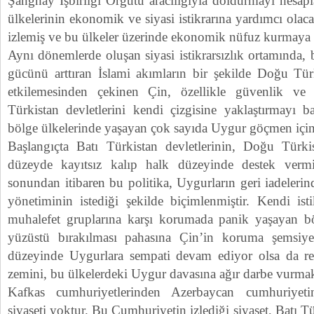
Şanghay İşbirliği Örgütü aracılığıyla doldurmayı hesap
ülkelerinin ekonomik ve siyasi istikrarına yardımcı olaca
izlemiş ve bu ülkeler üzerinde ekonomik nüfuz kurmaya ç
Aynı dönemlerde oluşan siyasi istikrarsızlık ortamında, 
gücünü arttıran İslami akımların bir şekilde Doğu Tür
etkilemesinden çekinen Çin, özellikle güvenlik ve i
Türkistan devletlerini kendi çizgisine yaklaştırmayı b
bölge ülkelerinde yaşayan çok sayıda Uygur göçmen için 
Başlangıçta Batı Türkistan devletlerinin, Doğu Türki
düzeyde kayıtsız kalıp halk düzeyinde destek vermi
sonundan itibaren bu politika, Uygurların geri iadeleri
yönetiminin istediği şekilde biçimlenmiştir. Kendi istik
muhalefet gruplarına karşı korumada panik yaşayan bö
yüzüstü bırakılması pahasına Çin’in koruma şemsiyesi
düzeyinde Uygurlara sempati devam ediyor olsa da res
zemini, bu ülkelerdeki Uygur davasına ağır darbe vurmak
Kafkas cumhuriyetlerinden Azerbaycan cumhuriyet
siyaseti yoktur. Bu Cumhuriyetin izlediği siyaset, Batı T