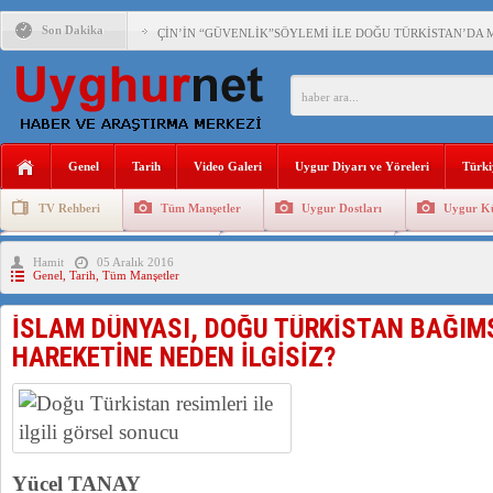
Son Dakika
ÇİN’İN “GÜVENLİK”SÖYLEMİ İLE DOĞU TÜRKİSTAN’DA 
PAKİSTAN,AFGANİSTAN’DA YAŞAYAN UYGURLARA KARŞI Ç
ANAHTAR PARTİ GENEL BAŞKANI AĞIRALİOĞLU : ÇİN’İN
Genel
Tarih
Video Galeri
Uygur Diyarı ve Yöreleri
Türki
ÇİN’İN DOĞU TÜRKİSTAN’DAKİ UYGULAMALARI SİSTEM
TV Rehberi
Tüm Manşetler
Uygur Dostları
Uygur Kü
DİYANET AKADEMİSİ BAŞKANI DOÇ.DR.KAAN : DOĞU TÜR
Uygurlarda Düğün ve Cenaze
Uygur Geleneksel Tip
Uygur Gele
Hamit
05 Aralık 2016
150 YILDIR KAYNAYAN YARAMIZ : ÇİN İŞGALİNDEKİ DO
Genel
,
Tarih
,
Tüm Manşetler
ÇİN’İN UYGUR POLİTİKALARINI ÖVEN DİYANET AKADEM
İSLAM DÜNYASI, DOĞU TÜRKİSTAN BAĞIM
MHP’DEN URUMÇİ KATLİAMI MESAJİ : 05.07.2009 URUM
HAREKETİNE NEDEN İLGİSİZ?
Yücel TANAY