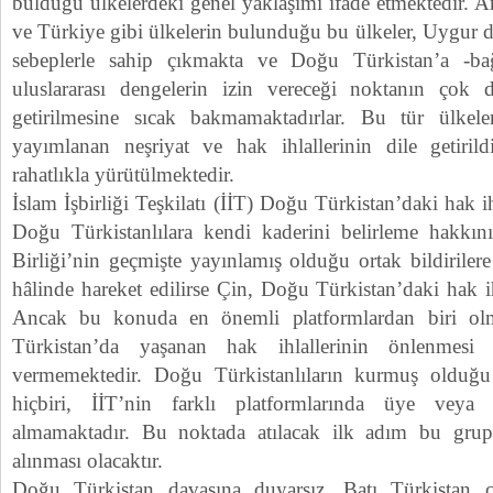
bulduğu ülkelerdeki genel yaklaşımı ifade etmektedir. A
ve Türkiye gibi ülkelerin bulunduğu bu ülkeler, Uygur da
sebeplerle sahip çıkmakta ve Doğu Türkistan’a -ba
uluslararası dengelerin izin vereceği noktanın çok d
getirilmesine sıcak bakmamaktadırlar. Bu tür ülkele
yayımlanan neşriyat ve hak ihlallerinin dile getirild
rahatlıkla yürütülmektedir.
İslam İşbirliği Teşkilatı (İİT) Doğu Türkistan’daki hak i
Doğu Türkistanlılara kendi kaderini belirleme hakkın
Birliği’nin geçmişte yayınlamış olduğu ortak bildirilere
hâlinde hareket edilirse Çin, Doğu Türkistan’daki hak ih
Ancak bu konuda en önemli platformlardan biri ol
Türkistan’da yaşanan hak ihlallerinin önlenmesi
vermemektedir. Doğu Türkistanlıların kurmuş olduğu u
hiçbiri, İİT’nin farklı platformlarında üye veya 
almamaktadır. Bu noktada atılacak ilk adım bu grupla
alınması olacaktır.
Doğu Türkistan davasına duyarsız ,Batı Türkistan cu