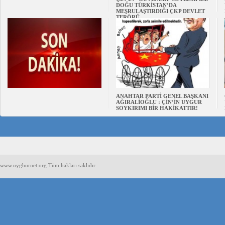
DOĞU TÜRKİSTAN’DA
MEŞRULAŞTIRDIĞI ÇKP DEVLET
TERÖRÜ
ANAHTAR PARTİ GENEL BAŞKANI
AĞIRALİOĞLU : ÇİN’İN UYGUR
SOYKIRIMI BİR HAKİKATTIR!
www.uyghurnet.org Tüm hakları saklıdır