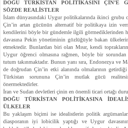
DOĞU TÜRKİSTAN POLİTİKASINI ÇİN’E
SÖZDE REALİSTLER
İslam dünyasındaki Uygur politikalarında ikinci grubu ol
Çin’in artan gücünün alternatif bir politikaya izin ve
kendilerini böyle bir gündemle ilgili görmediklerinden 
davasına Pekin yönetiminin gözlüğüyle bakan ülkelerin 
etmektedir. Bunlardan biri olan Mısır, kendi toprakları
Uygur öğrenci olmasına rağmen, böyle bir sorundan
tutum takınmaktadır. Bunun yanı sıra, Endonezya ve Ma
de doğrudan Çin’in etki alanında olmalarının getirdiği
Türkistan sorununa Çin’in mutlak gücü realites
önermektedirler.
İran ve Sudan devletleri çinin en önemli ticari ortağı du
DOĞU TÜRKİSTAN POLİTİKASINA İDEAL
ÜLKELER
Bu yaklaşım biçimi ise idealistlerin politik argümanlar
diasporanın iyi lobicilik yaptığı ve Uygur davasın