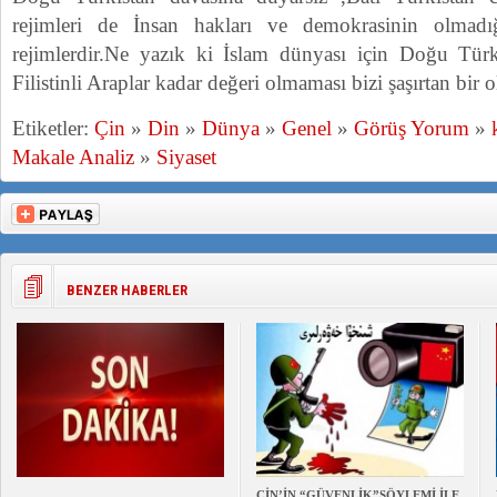
rejimleri de İnsan hakları ve demokrasinin olmadı
rejimlerdir.Ne yazık ki İslam dünyası için Doğu Türkis
Filistinli Araplar kadar değeri olmaması bizi şaşırtan bir o
Etiketler:
Çin
»
Din
»
Dünya
»
Genel
»
Görüş Yorum
»
Makale Analiz
»
Siyaset
BENZER HABERLER
ÇİN’İN “GÜVENLİK”SÖYLEMİ İLE