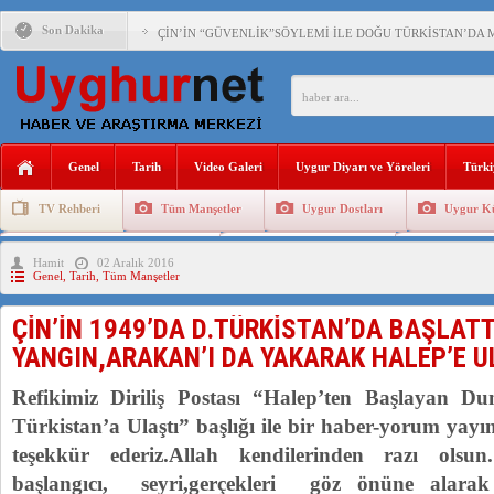
Son Dakika
ÇİN’İN “GÜVENLİK”SÖYLEMİ İLE DOĞU TÜRKİSTAN’DA 
PAKİSTAN,AFGANİSTAN’DA YAŞAYAN UYGURLARA KARŞI Ç
ANAHTAR PARTİ GENEL BAŞKANI AĞIRALİOĞLU : ÇİN’İN
Genel
Tarih
Video Galeri
Uygur Diyarı ve Yöreleri
Türki
ÇİN’İN DOĞU TÜRKİSTAN’DAKİ UYGULAMALARI SİSTEM
TV Rehberi
Tüm Manşetler
Uygur Dostları
Uygur Kü
DİYANET AKADEMİSİ BAŞKANI DOÇ.DR.KAAN : DOĞU TÜR
Uygurlarda Düğün ve Cenaze
Uygur Geleneksel Tip
Uygur Gele
Hamit
02 Aralık 2016
150 YILDIR KAYNAYAN YARAMIZ : ÇİN İŞGALİNDEKİ DO
Genel
,
Tarih
,
Tüm Manşetler
ÇİN’İN UYGUR POLİTİKALARINI ÖVEN DİYANET AKADEM
ÇİN’İN 1949’DA D.TÜRKİSTAN’DA BAŞLATT
MHP’DEN URUMÇİ KATLİAMI MESAJİ : 05.07.2009 URUM
YANGIN,ARAKAN’I DA YAKARAK HALEP’E U
ÇİN’İN ANKARA BÜYÜKELÇİSİ JİANG’İN TRABZON ZİYAR
Refikimiz Diriliş Postası “Halep’ten Başlayan
Türkistan’a Ulaştı” başlığı ile bir haber-yorum yayınl
teşekkür ederiz.Allah kendilerinden razı olsun
başlangıcı, seyri,gerçekleri göz önüne alara