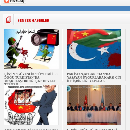
BENZER HABERLER
ÇİN’İN “GÜVENLİK”SÖYLEMİ İLE
PAKİSTAN,AFGANİSTAN’DA
DOĞU TÜRKİSTAN’DA
YAŞAYAN UYGURLARA KARŞI ÇİN
MEŞRULAŞTIRDIĞI ÇKP DEVLET
İLE İŞBİRLİĞİ YAPACAK
TERÖRÜ