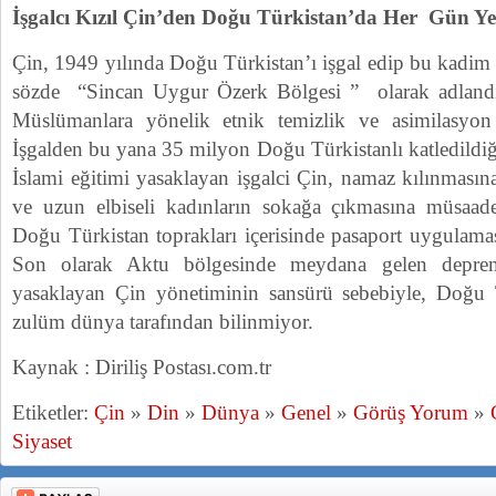
İşgalcı Kızıl Çin’den Doğu Türkistan’da Her Gün Y
Çin, 1949 yılında Doğu Türkistan’ı işgal edip bu kadi
sözde “Sincan Uygur Özerk Bölgesi ” olarak adlandı
Müslümanlara yönelik etnik temizlik ve asimilasyon 
İşgalden bu yana 35 milyon Doğu Türkistanlı katledildiğ
İslami eğitimi yasaklayan işgalci Çin, namaz kılınmasın
ve uzun elbiseli kadınların sokağa çıkmasına müsaa
Doğu Türkistan toprakları içerisinde pasaport uygulama
Son olarak Aktu bölgesinde meydana gelen deprem 
yasaklayan Çin yönetiminin sansürü sebebiyle, Doğu T
zulüm dünya tarafından bilinmiyor.
Kaynak : Diriliş Postası.com.tr
Etiketler:
Çin
»
Din
»
Dünya
»
Genel
»
Görüş Yorum
»
Siyaset