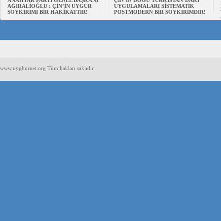
ANAHTAR PARTİ GENEL BAŞKANI
ÇİN’İN DOĞU TÜRKİSTAN’DAKİ
AĞIRALİOĞLU : ÇİN’İN UYGUR
UYGULAMALARI SİSTEMATİK
SOYKIRIMI BİR HAKİKATTIR!
POSTMODERN BİR SOYKIRIMDIR!
www.uyghurnet.org Tüm hakları saklıdır