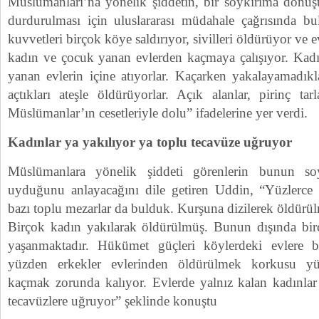
Müslümanları’na yönelik şiddetin, bir soykırıma dönüş
durdurulması için uluslararası müdahale çağrısında b
kuvvetleri birçok köye saldırıyor, sivilleri öldürüyor ve e
kadın ve çocuk yanan evlerden kaçmaya çalışıyor. Kadı
yanan evlerin içine atıyorlar. Kaçarken yakalayamadıkla
açtıkları ateşle öldürüyorlar. Açık alanlar, pirinç tarl
Müslümanlar’ın cesetleriyle dolu” ifadelerine yer verdi.
Kadınlar ya yakılıyor ya toplu tecavüze uğruyor
Müslümanlara yönelik şiddeti görenlerin bunun soy
uyduğunu anlayacağını dile getiren Uddin, “Yüzlerce 
bazı toplu mezarlar da bulduk. Kurşuna dizilerek öldürü
Birçok kadın yakılarak öldürülmüş. Bunun dışında bir
yaşanmaktadır. Hükümet güçleri köylerdeki evlere b
yüzden erkekler evlerinden öldürülmek korkusu y
kaçmak zorunda kalıyor. Evlerde yalnız kalan kadınlar 
tecavüzlere uğruyor” şeklinde konuştu