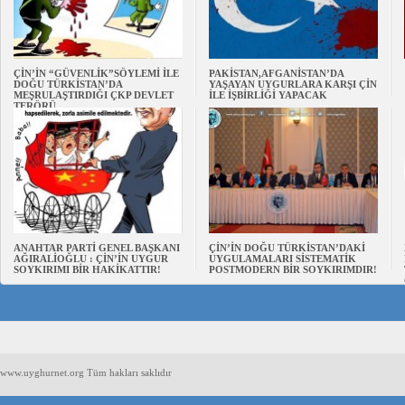
ÇİN’İN “GÜVENLİK”SÖYLEMİ İLE
PAKİSTAN,AFGANİSTAN’DA
DOĞU TÜRKİSTAN’DA
YAŞAYAN UYGURLARA KARŞI ÇİN
MEŞRULAŞTIRDIĞI ÇKP DEVLET
İLE İŞBİRLİĞİ YAPACAK
TERÖRÜ
ANAHTAR PARTİ GENEL BAŞKANI
ÇİN’İN DOĞU TÜRKİSTAN’DAKİ
AĞIRALİOĞLU : ÇİN’İN UYGUR
UYGULAMALARI SİSTEMATİK
SOYKIRIMI BİR HAKİKATTIR!
POSTMODERN BİR SOYKIRIMDIR!
www.uyghurnet.org Tüm hakları saklıdır