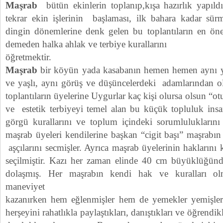
Maşrab
bütün ekinlerin toplanıp,kışa hazırlık yapıld
tekrar ekin işlerinin başlaması, ilk bahara kadar sürm
dingin dönemlerine denk gelen bu toplantıların en ö
demeden halka ahlak ve terbiye kurallarını
öğretmektir.
Maşrab
bir köyün yada kasabanın hemen hemen aynı ya
ve yaşlı, aynı görüş ve düşüncelerdeki adamlarından ol
toplantıların üyelerine Uygurlar kaç kişi olursa olsun “ot
ve estetik terbiyeyi temel alan bu küçük topluluk ins
görgü kurallarını ve toplum içindeki sorumluluklarını 
maşrab üyeleri kendilerine başkan “cigit başı” maşrabın 
aşçılarını secmişler. Ayrıca maşrab üyelerinin hakların
seçilmiştir. Kazı her zaman elinde 40 cm büyüklüğünde
dolaşmış. Her maşrabın kendi hak ve kuralları ol
maneviyet
kazanırken hem eğlenmişler hem de yemekler yemişler. İ
herşeyini rahatlıkla paylaştıkları, danıştıkları ve öğrend