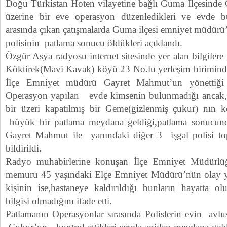
Doğu Türkistan Hoten vilayetine bağlı Guma İlçesinde Ç
üzerine bir eve operasyon düzenledikleri ve evde bul
arasında çıkan çatışmalarda Guma ilçesi emniyet müdür
polisinin patlama sonucu öldükleri açıklandı.
Özgür Asya radyosu internet sitesinde yer alan bilgilere
Köktirek(Mavi Kavak) köyü 23 No.lu yerleşim biriminde 
İlçe Emniyet müdürü Gayret Mahmut’un yönettiği 
Operasyon yapılan evde kimsenin bulunmadığı ancak
bir üzeri kapatılmış bir Geme(gizlenmiş çukur) nın ko
büyük bir patlama meydana geldiği,patlama sonucun
Gayret Mahmut ile yanındaki diğer 3 işgal polisi top
bildirildi.
Radyo muhabirlerine konuşan İlçe Emniyet Müdürlüğ
memuru 45 yaşındaki Elçe Emniyet Müdürü’nün olay y
kişinin ise,hastaneye kaldırıldığı bunların hayatta o
bilgisi olmadığını ifade etti.
Patlamanın Operasyonlar sırasında Polislerin evin avl