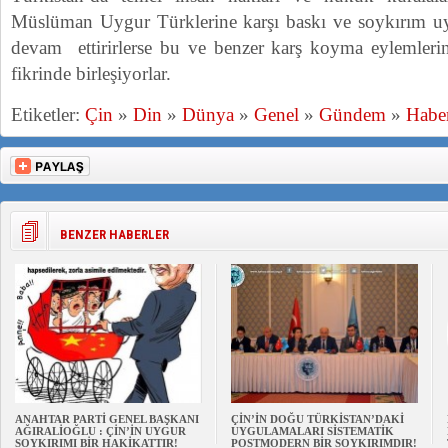
Müslüman Uygur Türklerine karşı baskı ve soykırım uy
devam ettirirlerse bu ve benzer karş koyma eylemlerin
fikrinde birleşiyorlar.
Etiketler:
Çin
»
Din
»
Dünya
»
Genel
»
Gündem
»
Habe
BENZER HABERLER
ANAHTAR PARTİ GENEL BAŞKANI
ÇİN’İN DOĞU TÜRKİSTAN’DAKİ
AĞIRALİOĞLU : ÇİN’İN UYGUR
UYGULAMALARI SİSTEMATİK
SOYKIRIMI BİR HAKİKATTIR!
POSTMODERN BİR SOYKIRIMDIR!