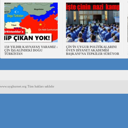
150 YILDIR KAYNAYAN YARAMIZ :
ÇİN’İN UYGUR POLİTİKALARINI
ÇİN İŞGALİNDEKİ DOĞU
ÖVEN DİYANET AKADEMİSİ
TÜRKİSTAN
BAŞKANI’NA TEPKİLER SÜRÜYOR
www.uyghurnet.org Tüm hakları saklıdır