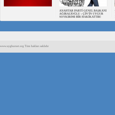
ANAHTAR PARTİ GENEL BAŞKANI
AĞIRALİOĞLU : ÇİN’İN UYGUR
SOYKIRIMI BİR HAKİKATTIR!
www.uyghurnet.org Tüm hakları saklıdır