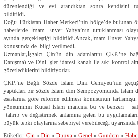
düzenlendiği ve evi arandıktan sonra kendisini tu
bildirildi.
Doğu Türkistan Haber Merkezi’nin bölge’de bulunan öz
haberlerde İmam Enver Yahya’nın tutuklanması olay
ayında gerçekleştiği bildirildi.Ancak,İmam Enver Yahya
konusunda de bilgi verilmedi.
Uzmanlar,İşgalcı Çin’in din adamlarını ÇKP.’ne bağ
Danışma) ve Dini İşler idaresi kanalı ile sıkı kontrol al
gözetlediklerini bildiriyorlar.
ÇKP.’ne Bağlı Sözde İslam Dini Cemiyeti’nin geçti
yaptıkları bir sözde İslam dini Sempozyomunda İslam di
esaslarına göre reforme edilmesi konusunun tartışmıştı
yönetiminin Kutsal İslam inancına bu ve benzeri sald
tahrip ve değiştirmek anlamına gelen bu uygulamaların,
büyük tepki olaylarına sebebiyet verebileceği uyarısında
Etiketler:
Çin
»
Din
»
Dünya
»
Genel
»
Gündem
»
Habe