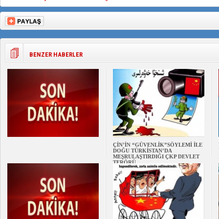
BENZER HABERLER
ÇİN’İN “GÜVENLİK”SÖYLEMİ İLE
DOĞU TÜRKİSTAN’DA
MEŞRULAŞTIRDIĞI ÇKP DEVLET
TERÖRÜ