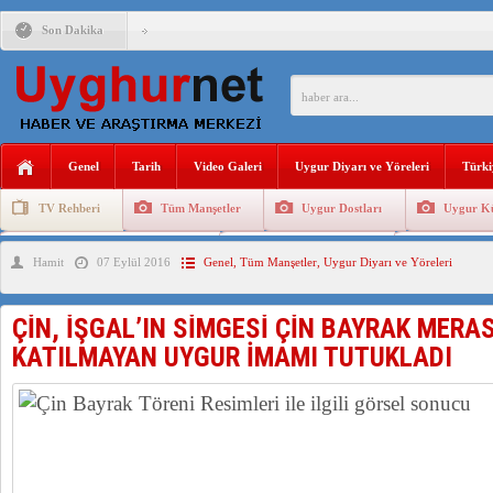
Son Dakika
ÇİN’İN “GÜVENLİK”SÖYLEMİ İLE DOĞU TÜRKİSTAN’DA 
PAKİSTAN,AFGANİSTAN’DA YAŞAYAN UYGURLARA KARŞI Ç
Genel
Tarih
Video Galeri
Uygur Diyarı ve Yöreleri
Türki
ANAHTAR PARTİ GENEL BAŞKANI AĞIRALİOĞLU : ÇİN’İN
TV Rehberi
Tüm Manşetler
Uygur Dostları
Uygur Kü
ÇİN’İN DOĞU TÜRKİSTAN’DAKİ UYGULAMALARI SİSTEM
Uygurlarda Düğün ve Cenaze
Uygur Geleneksel Tip
Uygur Gele
Hamit
07 Eylül 2016
Genel
,
Tüm Manşetler
,
Uygur Diyarı ve Yöreleri
DİYANET AKADEMİSİ BAŞKANI DOÇ.DR.KAAN : DOĞU TÜR
150 YILDIR KAYNAYAN YARAMIZ : ÇİN İŞGALİNDEKİ DO
ÇİN, İŞGAL’IN SİMGESİ ÇİN BAYRAK MERA
ÇİN’İN UYGUR POLİTİKALARINI ÖVEN DİYANET AKADEM
KATILMAYAN UYGUR İMAMI TUTUKLADI
MHP’DEN URUMÇİ KATLİAMI MESAJİ : 05.07.2009 URUM