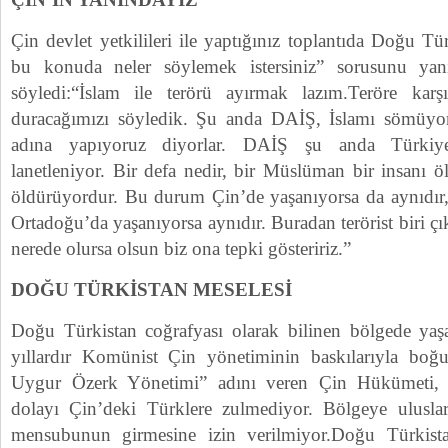
Çin devlet yetkilileri ile yaptığınız toplantıda Doğu T
bu konuda neler söylemek istersiniz” sorusunu yan
söyledi:“İslam ile terörü ayırmak lazım.Teröre karşı
duracağımızı söyledik. Şu anda DAİŞ, İslamı sömüyor
adına yapıyoruz diyorlar. DAİŞ şu anda Türkiye’
lanetleniyor. Bir defa nedir, bir Müslüman bir insanı ö
öldürüyordur. Bu durum Çin’de yaşanıyorsa da aynıdır,
Ortadoğu’da yaşanıyorsa aynıdır. Buradan terörist biri çık
nerede olursa olsun biz ona tepki gösteririz.”
DOĞU TÜRKİSTAN MESELESİ
Doğu Türkistan coğrafyası olarak bilinen bölgede ya
yıllardır Komünist Çin yönetiminin baskılarıyla boğ
Uygur Özerk Yönetimi” adını veren Çin Hükümeti, sa
dolayı Çin’deki Türklere zulmediyor. Bölgeye uluslar
mensubunun girmesine izin verilmiyor.Doğu Türkis