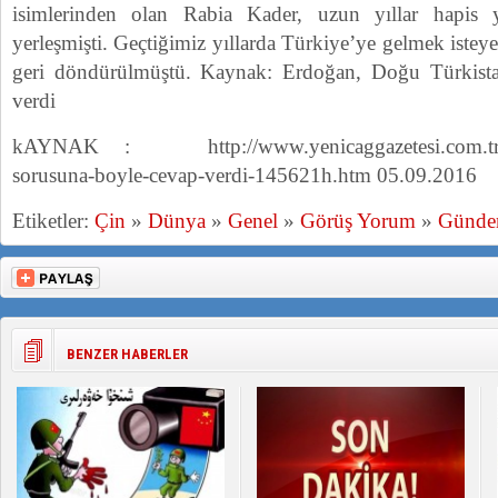
isimlerinden olan Rabia Kader, uzun yıllar hapis 
yerleşmişti. Geçtiğimiz yıllarda Türkiye’ye gelmek iste
geri döndürülmüştü. Kaynak: Erdoğan, Doğu Türkist
verdi
kAYNAK : http://www.yenicaggazetesi.com.tr/er
sorusuna-boyle-cevap-verdi-145621h.htm 05.09.2016
Etiketler:
Çin
»
Dünya
»
Genel
»
Görüş Yorum
»
Günd
BENZER HABERLER