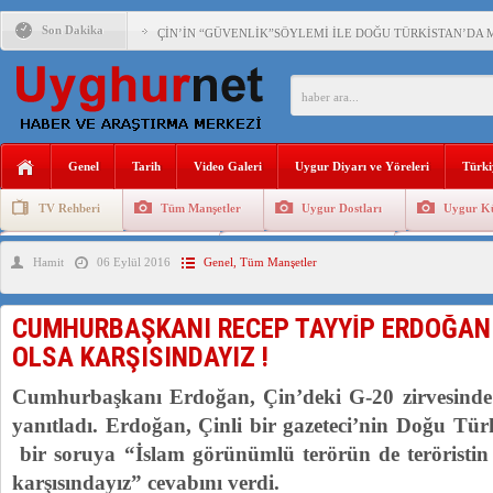
Son Dakika
ÇİN’İN “GÜVENLİK”SÖYLEMİ İLE DOĞU TÜRKİSTAN’DA 
PAKİSTAN,AFGANİSTAN’DA YAŞAYAN UYGURLARA KARŞI Ç
ANAHTAR PARTİ GENEL BAŞKANI AĞIRALİOĞLU : ÇİN’İN
Genel
Tarih
Video Galeri
Uygur Diyarı ve Yöreleri
Türki
ÇİN’İN DOĞU TÜRKİSTAN’DAKİ UYGULAMALARI SİSTEM
TV Rehberi
Tüm Manşetler
Uygur Dostları
Uygur Kü
DİYANET AKADEMİSİ BAŞKANI DOÇ.DR.KAAN : DOĞU TÜR
Uygurlarda Düğün ve Cenaze
Uygur Geleneksel Tip
Uygur Gele
Hamit
06 Eylül 2016
Genel
,
Tüm Manşetler
150 YILDIR KAYNAYAN YARAMIZ : ÇİN İŞGALİNDEKİ DO
ÇİN’İN UYGUR POLİTİKALARINI ÖVEN DİYANET AKADEM
CUMHURBAŞKANI RECEP TAYYİP ERDOĞAN :
MHP’DEN URUMÇİ KATLİAMI MESAJİ : 05.07.2009 URUM
OLSA KARŞISINDAYIZ !
ÇİN’İN ANKARA BÜYÜKELÇİSİ JİANG’İN TRABZON ZİYAR
Cumhurbaşkanı Erdoğan, Çin’deki G-20 zirvesinde g
yanıtladı. Erdoğan, Çinli bir gazeteci’nin Doğu Türk
bir soruya “İslam görünümlü terörün de teröristin
karşısındayız” cevabını verdi.