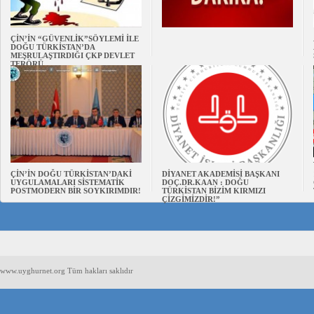
ÇİN’İN “GÜVENLİK”SÖYLEMİ İLE
DOĞU TÜRKİSTAN’DA
MEŞRULAŞTIRDIĞI ÇKP DEVLET
TERÖRÜ
ÇİN’İN DOĞU TÜRKİSTAN’DAKİ
DİYANET AKADEMİSİ BAŞKANI
UYGULAMALARI SİSTEMATİK
DOÇ.DR.KAAN : DOĞU
POSTMODERN BİR SOYKIRIMDIR!
TÜRKİSTAN BİZİM KIRMIZI
ÇİZGİMİZDİR!”
www.uyghurnet.org Tüm hakları saklıdır