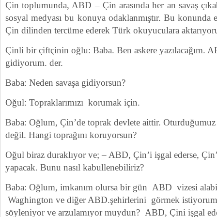
Çin toplumunda, ABD – Çin arasında her an savaş çıkabi
sosyal medyası bu konuya odaklanmıştır. Bu konunda e
Çin dilinden tercüme ederek Türk okuyuculara aktarıyo
Çinli bir çiftçinin oğlu: Baba. Ben askere yazılacağım. 
gidiyorum. der.
Baba: Neden savaşa gidiyorsun?
Oğul: Topraklarımızı korumak için.
Baba: Oğlum, Çin’de toprak devlete aittir. Oturduğumuz e
değil. Hangi toprağını koruyorsun?
Oğul biraz duraklıyor ve; – ABD, Çin’i işgal ederse, Çi
yapacak. Bunu nasıl kabullenebiliriz?
Baba: Oğlum, imkanım olursa bir gün ABD vizesi alab
Waghington ve diğer ABD.şehirlerini görmek istiyoru
söyleniyor ve arzulamıyor muydun? ABD, Çini işgal eder