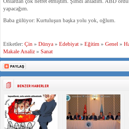
Onlardan çok nefret etmiştim. Şimdi anladım. ABD ordus
yapacağım.
Baba gülüyor: Kurtuluşun başka yolu yok, oğlum.
Etiketler:
Çin
»
Dünya
»
Edebiyat
»
Eğitim
»
Genel
»
H
Makale Analiz
»
Sanat
BENZER HABERLER