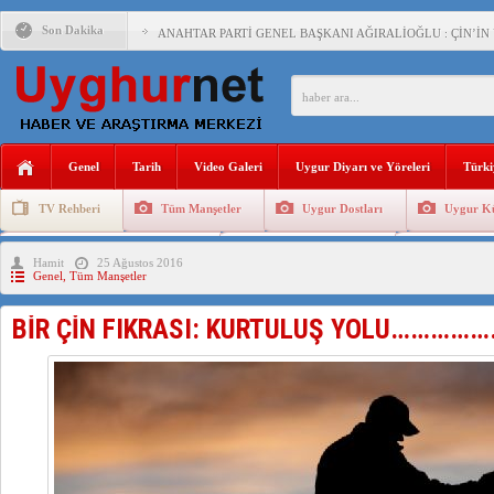
Son Dakika
ANAHTAR PARTİ GENEL BAŞKANI AĞIRALİOĞLU : ÇİN’İN
ÇİN’İN DOĞU TÜRKİSTAN’DAKİ UYGULAMALARI SİSTEM
DİYANET AKADEMİSİ BAŞKANI DOÇ.DR.KAAN : DOĞU TÜR
150 YILDIR KAYNAYAN YARAMIZ : ÇİN İŞGALİNDEKİ DO
Genel
Tarih
Video Galeri
Uygur Diyarı ve Yöreleri
Türki
ÇİN’İN UYGUR POLİTİKALARINI ÖVEN DİYANET AKADEM
TV Rehberi
Tüm Manşetler
Uygur Dostları
Uygur Kü
MHP’DEN URUMÇİ KATLİAMI MESAJİ : 05.07.2009 URUM
Uygurlarda Düğün ve Cenaze
Uygur Geleneksel Tip
Uygur Gele
Hamit
25 Ağustos 2016
ÇİN’İN ANKARA BÜYÜKELÇİSİ JİANG’İN TRABZON ZİYAR
Genel
,
Tüm Manşetler
İŞGALCİ ÇİN’DEN “FETİHLER SULTANI MEHMET”DİZİSİN
BİR ÇİN FIKRASI: KURTULUŞ YOLU…………
SAADET PARTİSİ İLÇE BAŞKANI : TEMMUZ AYI,DOĞU TÜR
İŞGALCİ ÇİN,DOĞU TÜRKİSTAN’DA EN AZ 143 BİN UYGU