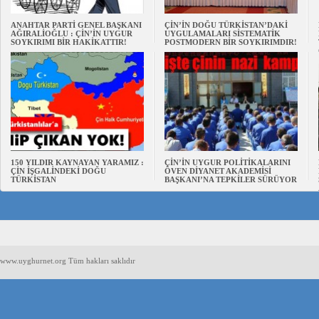
ANAHTAR PARTİ GENEL BAŞKANI
ÇİN’İN DOĞU TÜRKİSTAN’DAKİ
AĞIRALİOĞLU : ÇİN’İN UYGUR
UYGULAMALARI SİSTEMATİK
SOYKIRIMI BİR HAKİKATTIR!
POSTMODERN BİR SOYKIRIMDIR!
150 YILDIR KAYNAYAN YARAMIZ :
ÇİN’İN UYGUR POLİTİKALARINI
ÇİN İŞGALİNDEKİ DOĞU
ÖVEN DİYANET AKADEMİSİ
TÜRKİSTAN
BAŞKANI’NA TEPKİLER SÜRÜYOR
www.uyghurnet.org Tüm hakları saklıdır