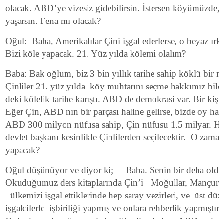
olacak. ABD’ye vizesiz gidebilirsin. İstersen köyümüzde
yaşarsın. Fena mı olacak?
Oğul: Baba, Amerikalılar Çini işgal ederlerse, o beyaz ırk
Bizi köle yapacak. 21. Yüz yılda kölemi olalım?
Baba: Bak oğlum, biz 3 bin yıllık tarihe sahip köklü bir m
Çinliler 21. yüz yılda köy muhtarını seçme hakkımız b
deki kölelik tarihe karıştı. ABD de demokrasi var. Bir kişi
Eğer Çin, ABD nın bir parçası haline gelirse, bizde oy ha
ABD 300 milyon nüfusa sahip, Çin nüfusu 1.5 milyar. Her
devlet başkanı kesinlikle Çinlilerden seçilecektir. O zam
yapacak?
Oğul düşünüyor ve diyor ki; – Baba. Senin bir deha ol
Okuduğumuz ders kitaplarında Çin’i Moğullar, Mançurla
ülkemizi işgal ettiklerinde hep saray vezirleri, ve üst dü
işgalcilerle işbiriliği yapmış ve onlara rehberlik yapmıştı