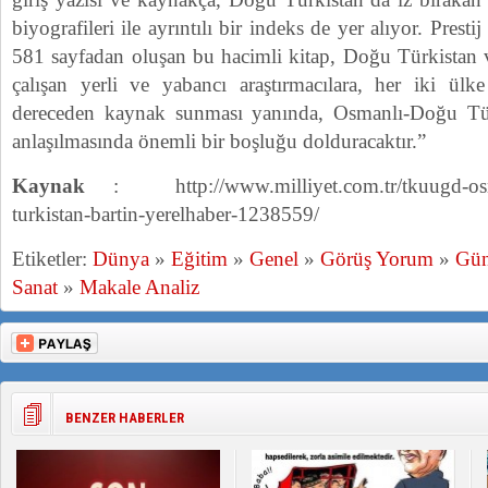
biyografileri ile ayrıntılı bir indeks de yer alıyor. Prest
581 sayfadan oluşan bu hacimli kitap, Doğu Türkistan 
çalışan yerli ve yabancı araştırmacılara, her iki ülke 
dereceden kaynak sunması yanında, Osmanlı-Doğu Tür
anlaşılmasında önemli bir boşluğu dolduracaktır.”
Kaynak
: http://www.milliyet.com.tr/tkuugd-osma
turkistan-bartin-yerelhaber-1238559/
Etiketler:
Dünya
»
Eğitim
»
Genel
»
Görüş Yorum
»
Gü
Sanat
»
Makale Analiz
BENZER HABERLER