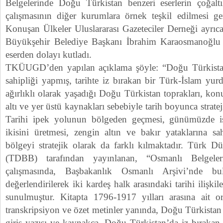
Belgelerinde Doğu Türkistan benzeri eserlerin çoğa
çalışmasının diğer kurumlara örnek teşkil edilmesi ger
Konuşan Ülkeler Uluslararası Gazeteciler Derneği ayr
Büyükşehir Belediye Başkanı İbrahim Karaosmanoğlu ve
eserden dolayı kutladı.
TKÜUGD’den yapılan açıklama şöyle: “Doğu Türkista
sahipliği yapmış, tarihte iz bırakan bir Türk-İslam yu
ağırlıklı olarak yaşadığı Doğu Türkistan toprakları, k
altı ve yer üstü kaynakları sebebiyle tarih boyunca strat
Tarihi ipek yolunun bölgeden geçmesi, günümüzde i
ikisini üretmesi, zengin altın ve bakır yataklarına sa
bölgeyi stratejik olarak da farklı kılmaktadır. Türk Dü
(TDBB) tarafından yayınlanan, “Osmanlı Belgele
çalışmasında, Başbakanlık Osmanlı Arşivi’nde bul
değerlendirilerek iki kardeş halk arasındaki tarihi ilişki
sunulmuştur. Kitapta 1796-1917 yılları arasına ait ori
transkripsiyon ve özet metinler yanında, Doğu Türkistan 
giriş yazısı ve kaynakça, Doğu Türkistan’da iz bırakan 