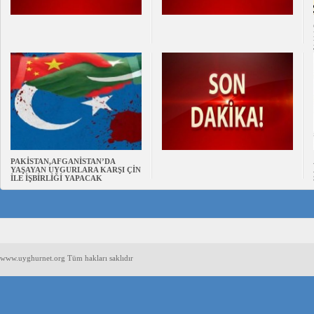
PAKİSTAN,AFGANİSTAN’DA
YAŞAYAN UYGURLARA KARŞI ÇİN
İLE İŞBİRLİĞİ YAPACAK
www.uyghurnet.org Tüm hakları saklıdır