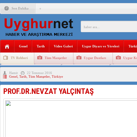
Son Dakika
ÇİN’İN “GÜVENLİK”SÖYLEMİ İLE DOĞU TÜRKİSTAN’DA 
PAKİSTAN,AFGANİSTAN’DA YAŞAYAN UYGURLARA KARŞI Ç
Genel
Tarih
Video Galeri
Uygur Diyarı ve Yöreleri
Türki
TV Rehberi
Tüm Manşetler
Uygur Dostları
Uygur Kü
ANAHTAR PARTİ GENEL BAŞKANI AĞIRALİOĞLU : ÇİN’İN
Uygurlarda Düğün ve Cenaze
Uygur Geleneksel Tip
Uygur Gele
Hamit
22 Temmuz 2016
ÇİN’İN DOĞU TÜRKİSTAN’DAKİ UYGULAMALARI SİSTEM
Genel
,
Tarih
,
Tüm Manşetler
,
Türkiye
DİYANET AKADEMİSİ BAŞKANI DOÇ.DR.KAAN : DOĞU TÜR
PROF.DR.NEVZAT YALÇINTAŞ
150 YILDIR KAYNAYAN YARAMIZ : ÇİN İŞGALİNDEKİ DO
ÇİN’İN UYGUR POLİTİKALARINI ÖVEN DİYANET AKADEM