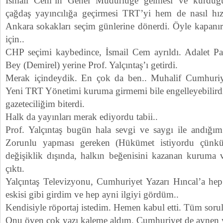
İsmail Cem’in Genel Müdürlüğe gelmesi ve kurduğ
çağdaş yayıncılığa geçirmesi TRT’yi hem de nasıl hızl
Ankara sokakları seçim günlerine dönerdi. Öyle kapanır
için..
CHP seçimi kaybedince, İsmail Cem ayrıldı. Adalet Pa
Bey (Demirel) yerine Prof. Yalçıntaş’ı getirdi.
Merak içindeydik. En çok da ben.. Muhalif Cumhuriy
Yeni TRT Yönetimi kuruma girmemi bile engelleyebilirdi
gazeteciliğim biterdi.
Halk da yayınları merak ediyordu tabii..
Prof. Yalçıntaş bugün hala sevgi ve saygı ile andığım 
Zorunlu yapması gereken (Hükümet istiyordu çünkü 
değişiklik dışında, halkın beğenisini kazanan kuruma 
çıktı.
Yalçıntaş Televizyonu, Cumhuriyet Yazarı Hıncal’a hep
eskisi gibi girdim ve hep ayni ilgiyi gördüm..
Kendisiyle röportaj istedim. Hemen kabul etti. Tüm sorul
Onu öven çok yazı kaleme aldım. Cumhuriyet de aynen y