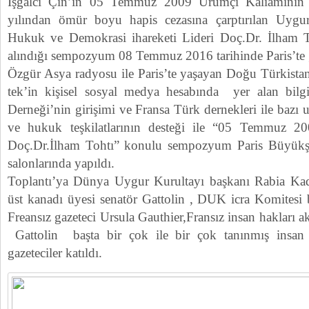
İşgalcı Çin’in 05 Temmuz 2009 Urumçi Kaliamının
yılından ömür boyu hapis cezasına çarptırılan Uygu
Hukuk ve Demokrasi ihareketi Lideri Doç.Dr. İlham 
alındığı sempozyum 08 Temmuz 2016 tarihinde Paris’te ge
Özgür Asya radyosu ile Paris’te yaşayan Doğu Türkista
tek’in kişisel sosyal medya hesabında yer alan bilg
Derneği’nin girişimi ve Fransa Türk dernekleri ile bazı ul
ve hukuk teşkilatlarının desteği ile “05 Temmuz 2
Doç.Dr.İlham Tohtı” konulu sempozyum Paris Büyükşe
salonlarında yapıldı.
Toplantı’ya Dünya Uygur Kurultayı başkanı Rabia Kadi
üst kanadı üyesi senatör Gattolin , DUK icra Komitesi
Freansız gazeteci Ursula Gauthier,Fransız insan hakları 
Gattolin başta bir çok ile bir çok tanınmış insan h
gazeteciler katıldı.