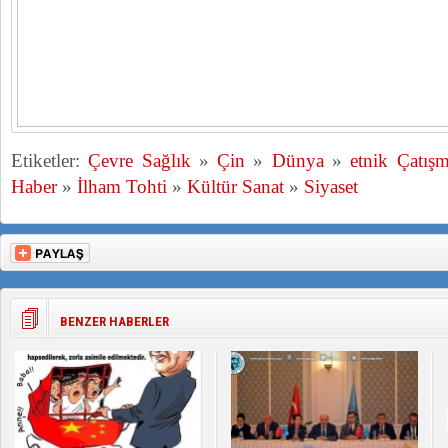
Etiketler:
Çevre Sağlık
»
Çin
»
Dünya
»
etnik Çatış
Haber
»
İlham Tohti
»
Kültür Sanat
»
Siyaset
BENZER HABERLER