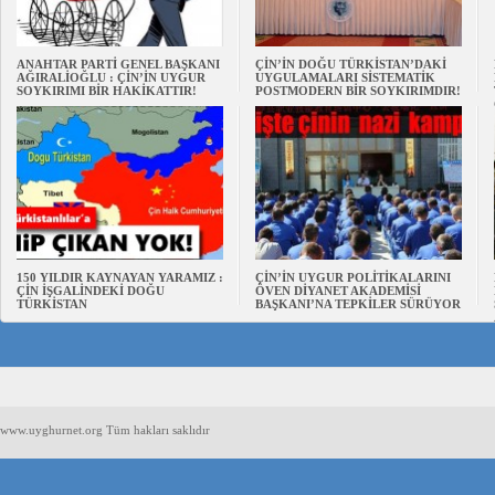
ANAHTAR PARTİ GENEL BAŞKANI
ÇİN’İN DOĞU TÜRKİSTAN’DAKİ
AĞIRALİOĞLU : ÇİN’İN UYGUR
UYGULAMALARI SİSTEMATİK
SOYKIRIMI BİR HAKİKATTIR!
POSTMODERN BİR SOYKIRIMDIR!
150 YILDIR KAYNAYAN YARAMIZ :
ÇİN’İN UYGUR POLİTİKALARINI
ÇİN İŞGALİNDEKİ DOĞU
ÖVEN DİYANET AKADEMİSİ
TÜRKİSTAN
BAŞKANI’NA TEPKİLER SÜRÜYOR
www.uyghurnet.org Tüm hakları saklıdır