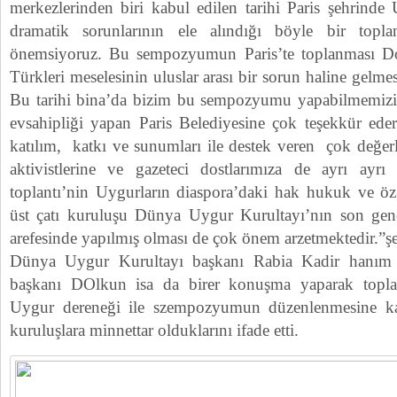
merkezlerinden biri kabul edilen tarihi Paris şehrind
dramatik sorunlarının ele alındığı böyle bir topl
önemsiyoruz. Bu sempozyumun Paris’te toplanması D
Türkleri meselesinin uluslar arası bir sorun haline gelmes
Bu tarihi bina’da bizim bu sempozyumu yapabilmemizi
evsahipliği yapan Paris Belediyesine çok teşekkür eder
katılım, katkı ve sunumları ile destek veren çok değer
aktivistlerine ve gazeteci dostlarımıza de ayrı ayr
toplantı’nin Uygurların diaspora’daki hak hukuk ve ö
üst çatı kuruluşu Dünya Uygur Kurultayı’nın son gen
arefesinde yapılmış olması de çok önem arzetmektedir.”ş
Dünya Uygur Kurultayı başkanı Rabia Kadir hanım
başkanı DOlkun isa da birer konuşma yaparak topla
Uygur dereneği ile szempozyumun düzenlenmesine k
kuruluşlara minnettar olduklarını ifade etti.