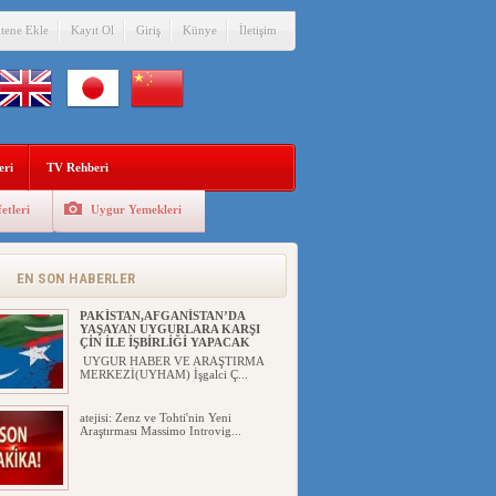
itene Ekle
Kayıt Ol
Giriş
Künye
İletişim
eri
TV Rehberi
etleri
Uygur Yemekleri
ÇİN’İN “GÜVENLİK”SÖYLEMİ İLE
DOĞU TÜRKİSTAN’DA
MEŞRULAŞTIRDIĞI ÇKP DEVLET
TERÖRÜ
EN SON HABERLER
YILMAZ ER(habernida.com) Çin
yönetimi 4 Ağustos 2...
PAKİSTAN,AFGANİSTAN’DA
YAŞAYAN UYGURLARA KARŞI
ÇİN İLE İŞBİRLİĞİ YAPACAK
UYGUR HABER VE ARAŞTIRMA
MERKEZİ(UYHAM) İşgalci Ç...
atejisi: Zenz ve Tohti'nin Yeni
Araştırması Massimo Introvig...