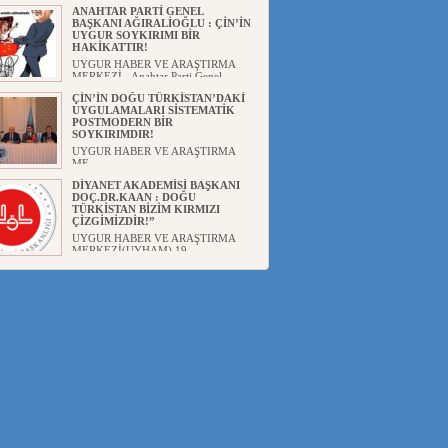
ANAHTAR PARTİ GENEL
BAŞKANI AĞIRALİOĞLU : ÇİN’İN
UYGUR SOYKIRIMI BİR
HAKİKATTIR!
UYGUR HABER VE ARAŞTIRMA
MERKEZİ Anahtar Parti Genel
Başka...
ÇİN’İN DOĞU TÜRKİSTAN’DAKİ
UYGULAMALARI SİSTEMATİK
POSTMODERN BİR
SOYKIRIMDIR!
UYGUR HABER VE ARAŞTIRMA
ME...
DİYANET AKADEMİSİ BAŞKANI
DOÇ.DR.KAAN : DOĞU
TÜRKİSTAN BİZİM KIRMIZI
ÇİZGİMİZDİR!”
UYGUR HABER VE ARAŞTIRMA
MERKEZİ(UYHAM) 19...
150 YILDIR KAYNAYAN YARAMIZ
: ÇİN İŞGALİNDEKİ DOĞU
TÜRKİSTAN
Mete YAVUZ( yenişafak.com) İkinci
Dünya Sa...
ÇİN’İN UYGUR POLİTİKALARINI
ÖVEN DİYANET AKADEMİSİ
BAŞKANI’NA TEPKİLER
SÜRÜYOR
UYGUR HABER VE ARAŞTIRMA
MERKEZİ(UYHAM) Diyanet
Akademis...
MHP’DEN URUMÇİ KATLİAMI