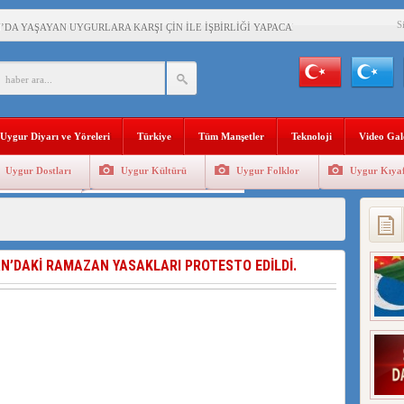
S
’DA YAŞAYAN UYGURLARA KARŞI ÇİN İLE İŞBİRLİĞİ YAPACAK
BAŞKANI AĞIRALİOĞLU : ÇİN’İN UYGUR SOYKIRIMI BİR HAKİKATTIR!
AN’DAKİ UYGULAMALARI SİSTEMATİK POSTMODERN BİR SOYKIRIMDIR!
Uygur Diyarı ve Yöreleri
Türkiye
Tüm Manşetler
Teknoloji
Video Gal
AŞKANI DOÇ.DR.KAAN : DOĞU TÜRKİSTAN BİZİM KIRMIZI ÇİZGİMİZDİR!”
Uygur Dostları
Uygur Kültürü
Uygur Folklor
Uygur Kıyaf
 YARAMIZ : ÇİN İŞGALİNDEKİ DOĞU TÜRKİSTAN
Geleneksel Tip
Uygur Geleneksel Sporlar
KALARINI ÖVEN DİYANET AKADEMİSİ BAŞKANI’NA TEPKİLER SÜRÜYOR
İAMI MESAJİ : 05.07.2009 URUMÇİ ŞEHİTLERİNİ RAHMETLE ANIYORUZ
AN’DAKİ RAMAZAN YASAKLARI PROTESTO EDİLDİ.
LÇİSİ JİANG’İN TRABZON ZİYARETİ