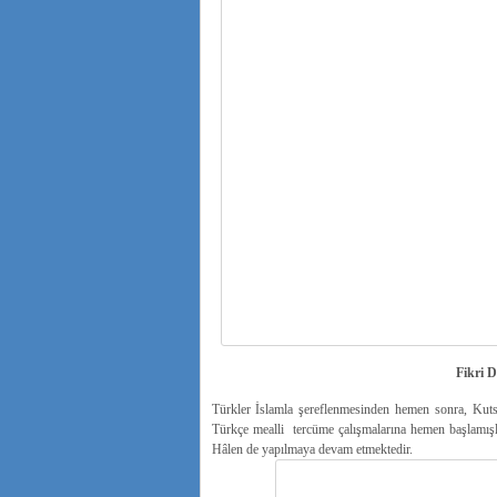
Fikri 
Türkler İslamla şereflenmesinden hemen sonra, Kuts
Türkçe mealli tercüme çalışmalarına hemen başlamışlar
Hâlen de yapılmaya devam etmektedir.