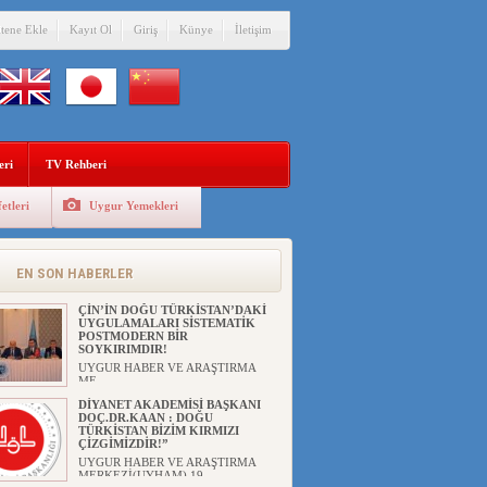
itene Ekle
Kayıt Ol
Giriş
Künye
İletişim
eri
TV Rehberi
etleri
Uygur Yemekleri
ANAHTAR PARTİ GENEL
BAŞKANI AĞIRALİOĞLU : ÇİN’İN
UYGUR SOYKIRIMI BİR
HAKİKATTIR!
EN SON HABERLER
UYGUR HABER VE ARAŞTIRMA
MERKEZİ Anahtar Parti Genel
Başka...
ÇİN’İN DOĞU TÜRKİSTAN’DAKİ
UYGULAMALARI SİSTEMATİK
POSTMODERN BİR
SOYKIRIMDIR!
UYGUR HABER VE ARAŞTIRMA
ME...
DİYANET AKADEMİSİ BAŞKANI
DOÇ.DR.KAAN : DOĞU
TÜRKİSTAN BİZİM KIRMIZI
ÇİZGİMİZDİR!”
UYGUR HABER VE ARAŞTIRMA
MERKEZİ(UYHAM) 19...