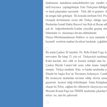
kitabımızın manalarını anlayabilmeleri için mealler, 
tarih boyunca yapılagelmiştir. Eski Türkçenin dilbilgis
ve meal çalışmaları sayesinde Türk dili ve grameri de
da zengin hale gelmiştir. Bu konuda merhum Ord. Prof
Osmanlı devletimizin resmi dili Türkçe olduğu için 
Bunlardan İsmail Hakkı Bursevi’nin Ruh-ul Beyan adlı t
çok de beğenilmektedir.Aradan yüzyıllar geçmiş olm
bilinmekte ve okunmaya devam edilmektedir.
Dünya Müslümanalarının Halifesi ve aynı zamanda O
kıymetli eserlerin matbaa’da tekrar basılarak çoğalt
Bu arada Çankırı İli’mizdeki Dr. Rıfkı Kâmil Urga A
mevcuttur. Bu kitap 15. yüz yıl Türkçesiyle yazılmıştı
Kalın hacimli, deri ciltli ve kısmen tezhipli olan b
Çankırı Büyük Camisi’nde uzun yıllar imam- hatiplik
etmiştir. Türkçe mealinin Kim ve kimler tarafından ya
Elimde bir başka Kur’an Tercümesi bulunuyor. Cumhuri
Bir komisyon tarafından tercüme edilip devrin uzm
geçirerek kontrol ettiği belirtilmiştir. İslam Kütüp
oluşan bu Tefsir, sağlam bir ciltlemeyle okuyucuya su
Mustafa Kemal Paşa’nın TBMM tarafından çıkarılan bi
tefsiri ise, tam bir şaheserdi.