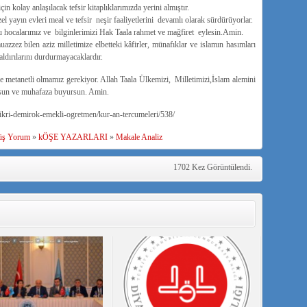
n kolay anlaşılacak tefsir kitaplıklarımızda yerini almıştır.
l yayın evleri meal ve tefsir neşir faaliyetlerini devamlı olarak sürdürüyorlar.
hocalarımız ve bilginlerimizi Hak Taala rahmet ve mağfiret eylesin.Amin.
ez bilen aziz milletimize elbetteki kâfirler, münafıklar ve islamın hasımları
aldırılarını durdurmayacaklardır.
ve metanetli olmamız gerekiyor. Allah Taala Ülkemizi, Milletimizi,İslam alemini
rusun ve muhafaza buyursun. Amin.
ikri-demirok-emekli-ogretmen/kur-an-tercumeleri/538/
üş Yorum
»
kÖŞE YAZARLARI
»
Makale Analiz
1702 Kez Görüntülendi.