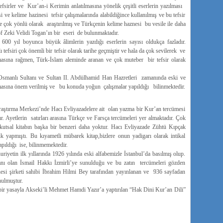
tefsirler ve Kur’an-i Kerimin anlatılmasına yönelik çeşitli eserlerin yazılması
i ve kelime hazinesi tefsir çalışmalarında alabildiğince kullanılmış ve bu tefsir
 çok yönlü olarak araştırılmış ve Türkçenin kelime haznesi bu vesile ile daha
 Zeki Velidi Togan’ın bir eseri de bulunmaktadır.
600 yıl boyunca büyük âlimlerin yazdığı eserlerin sayısı oldukça fazladır.
efsiri çok önemli bir tefsir olarak tarihe geçmiştir ve hala da çok sevilerek ve
asına rağmen, Türk-İslam aleminde aranan ve çok muteber bir tefsir olarak
smanlı Sultanı ve Sultan II. Abdülhamid Han Hazretleri zamanında eski ve
ılmasına önem verilmiş ve bu konuda yoğun çalışmalar yapıldığı bilinmektedir.
raştırma Merkezi’nde Hacı Evliyazadelere ait olan yazma bir Kur’an tercümesi
r. Ayetlerin satırları arasına Türkçe ve Farsça tercümeleri yer almaktadır. Çok
u kutsal kitabın başka bir benzeri daha yoktur. Hacı Evliyazade Zühtü Kıpçak
 yapmıştı. Bu kıyametli mübarek kitap,bizlere onun yadigarı olarak intikal
pıldığı ise, bilinmemektedir.
yetin ilk yıllarında 1926 yılında eski alfabemizle İstanbul’da basılmış olup.
anı olan İsmail Hakkı İzmirli’ye sunulduğu ve bu zatın tercümeleri gözden
hanesi şirketi sahibi İbrahim Hilmi Bey tarafından yayınlanan ve 936 sayfadan
nulmuştur.
r yasayla Akseki’li Mehmet Hamdi Yazır’a yaptırılan “Hak Dini Kur’an Dili”