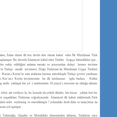
ları, İslam dinini ilk kez devlet dini olarak kabul eden İlk Müslüman Türk
şlamıştır. Bu devirde İslamiyeti kabul eden Türkler Arapça bilmedikleri için ,
ler vahiy edildiğini anlama merakı ve arzusundan dolayi hemen tercüme
rim’in Türkçe mealli tercümesi, Doğu Türkistan’da Müslüman Uygur Türkleri
rı Kuran-ı Kerim’in satır aralarına kırmızı mürekkeple Türkçe çevrisi yazılması
 bu Kur’an-i Kerim tercümesinin bu ilk nüshasının tıpkı baskısı Kültür
ş tarihi yaklaşık bin yıl ( muhtemelen 10.yüzyıl ) öncesine ait olduğu tahmin
efsir adı veriliyor ki, bu konuda da yetkili âlimler, bin kusur yıldan beri bu
er yaşadıkları Türkistan coğrafyasında İslamiyeti ilk kabul ettiklerinde,Türk
zlere neler söylenmiş ve emredilmiştir ? yolundaki derih ihlas ve iman,biraz da
sına yol açmıştır.
n Tulunoğlu, Akşitler ve Memlükler döneminden itibaren, Türklerin yüce