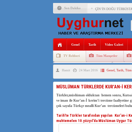
Son Dakika
ÇİN’İN DOĞU TÜRKİST
DİYANET AKADEMİSİ B
150 YILDIR KAYNAYAN
ÇİN’İN UYGUR POLİTİ
Genel
Tarih
Video Galeri
MHP’DEN URUMÇİ KATL
TV Rehberi
Tüm Manşetler
ÇİN’İN ANKARA BÜYÜKE
Uygurlarda Düğün ve Cenaze
Uygur 
Hamit
24 Mart 2016
Genel
,
Tarih
,
Tüm 
İŞGALCİ ÇİN’DEN “FET
SAADET PARTİSİ İLÇE 
MÜSLÜMAN TÜRKLERDE KUR’AN-İ KER
İŞGALCİ ÇİN,DOĞU TÜ
Türkler,müslüman olduktan hemen sonra, Kutsal K
ve iman ile Kur’an-İ kerim’i tercüme faaliyetine gi
çok sayıda Türkçe mealli Kur’an tercümeleri bu
Tarih’te Türkler tarafından yapılan Kur’an-i 
muhtemelen 10.yüzyıl’da Müslüman Uygur Türkl