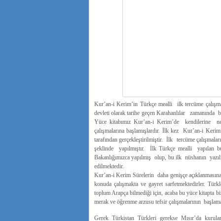
Kur’an-i Kerim’in Türkçe mealli ilk tercüme çalışma
devleti olarak tarihe geçen Karahanlılar zamanında ba
Yüce kitabımız Kur’an-i Kerim’de kendilerine ne
çalışmalarına başlamışlardır. İlk kez Kur’an-i Ke
tarafından gerçekleştirilmiştir. İlk tercüme çalışmala
şeklinde yapılmıştır. İlk Türkçe mealli yapılan
Bakanlığımızca yapılmış olup, bu ilk nüshanın yazılı
edilmektedir.
Kur’an-i Kerim Sürelerin daha genişçe açıklanmasına t
konuda çalışmakta ve gayret sarfetmektedirler. Türkl
toplum Arapça bilmediği için, acaba bu yüce kitapta bi
merak ve öğrenme arzusu tefsir çalışmalarının başlama
Gerek Türkistan Türkleri gerekse Mısır’da kurula