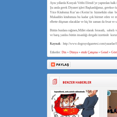
Aynı yıllarda Konyalı Vehbi Efendi’ye yaptırılan halk içi
Şu anda gerek Diyanet işleri Başkanlığımız, gerekse öze
Yüce Kitabımız Kur’an-i Kerim’in hizmetkârı olan bu 
Mukaddes kitabımıza bu kadar çok hürmet eden ve muazz
elbette düşman olacaklar ve hiç bir zaman da fesat ve s
Bütün bunlara rağmen,Millet olarak ferasatlı, sabırlı 
ve barış yanlısı bütün insanlığı dergahi izzetinde ko
Kaynak
: http://www.dogruyolgazetesi.com/yazarlar/f
Etiketler:
Din
»
Dünya
»
etnik Çatışma
»
Genel
»
Gör
BENZER HABERLER