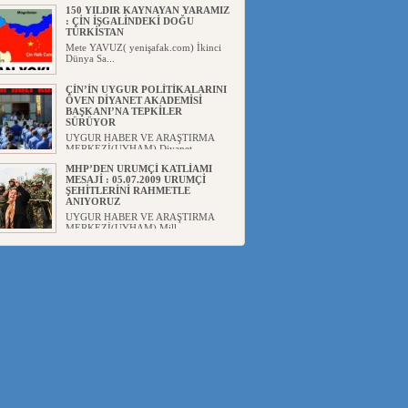
150 YILDIR KAYNAYAN YARAMIZ
: ÇİN İŞGALİNDEKİ DOĞU
TÜRKİSTAN
Mete YAVUZ( yenişafak.com) İkinci
Dünya Sa...
ÇİN’İN UYGUR POLİTİKALARINI
ÖVEN DİYANET AKADEMİSİ
BAŞKANI’NA TEPKİLER
SÜRÜYOR
UYGUR HABER VE ARAŞTIRMA
MERKEZİ(UYHAM) Diyanet
Akademis...
MHP’DEN URUMÇİ KATLİAMI
MESAJİ : 05.07.2009 URUMÇİ
ŞEHİTLERİNİ RAHMETLE
ANIYORUZ
UYGUR HABER VE ARAŞTIRMA
MERKEZİ(UYHAM) Mill...
ÇİN’İN ANKARA BÜYÜKELÇİSİ
JİANG’İN TRABZON ZİYARETİ
Ali ÖZTÜRK( Güneşbakış Gazetesi
yazarı-Trabzon)Geçt...
İŞGALCİ ÇİN’DEN “FETİHLER
SULTANI MEHMET”DİZİSİNE
GARİP SANSÜR VE HADSIZ İHTAR
Av. Oğuzhan ŞAHİN ÇİN'İN
TÜRKİYE'DE SANSÜR ARAYIŞI VE
...
SAADET PARTİSİ İLÇE BAŞKANI :