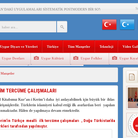
S
AN’DAKİ UYGULAMALARI SİSTEMATİK POSTMODERN BİR SOYKIRIMDIR!
AŞKANI DOÇ.DR.KAAN : DOĞU TÜRKİSTAN BİZİM KIRMIZI ÇİZGİMİZDİR!”
 YARAMIZ : ÇİN İŞGALİNDEKİ DOĞU TÜRKİSTAN
KALARINI ÖVEN DİYANET AKADEMİSİ BAŞKANI’NA TEPKİLER SÜRÜYOR
Uygur Diyarı ve Yöreleri
Türkiye
Tüm Manşetler
Teknoloji
Video Gal
İAMI MESAJİ : 05.07.2009 URUMÇİ ŞEHİTLERİNİ RAHMETLE ANIYORUZ
Uygur Dostları
Uygur Kültürü
Uygur Folklor
Uygur Kıyaf
LÇİSİ JİANG’İN TRABZON ZİYARETİ
Geleneksel Tip
Uygur Geleneksel Sporlar
Manşetler
İHLER SULTANI MEHMET”DİZİSİNE GARİP SANSÜR VE HADSIZ İHTAR
BAŞKANI : TEMMUZ AYI,DOĞU TÜRKİSTAN İÇİN KATLİAM AYI DEĞİLDİR !
İM TERCÜME ÇALIŞMALARI
RKİSTAN’DA EN AZ 143 BİN UYGUR ÇOCUĞU AİLELERİNDEN KOPARDI
itabımız Kur’an-i Kerim’i daha iyi anlayabilmek için büyük bir ihlas
rişmişlerdir. Türklerin islamiyeti kabul ettiği ilk asırlardan beri yapılan
lunmaktadır. Hâlen de yapılmaya devam etmektedir.
Kerim’in Türkçe mealli ilk tercüme çalışmaları , Doğu Türkistan’da
eri tarafından yapılmıştır.