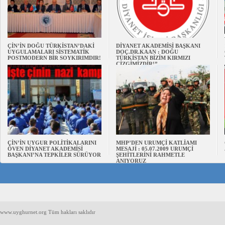
ÇİN’İN DOĞU TÜRKİSTAN’DAKİ
DİYANET AKADEMİSİ BAŞKANI
UYGULAMALARI SİSTEMATİK
DOÇ.DR.KAAN : DOĞU
POSTMODERN BİR SOYKIRIMDIR!
TÜRKİSTAN BİZİM KIRMIZI
ÇİZGİMİZDİR!”
ÇİN’İN UYGUR POLİTİKALARINI
MHP’DEN URUMÇİ KATLİAMI
ÖVEN DİYANET AKADEMİSİ
MESAJİ : 05.07.2009 URUMÇİ
BAŞKANI’NA TEPKİLER SÜRÜYOR
ŞEHİTLERİNİ RAHMETLE
ANIYORUZ
www.uyghurnet.org Tüm hakları saklıdır