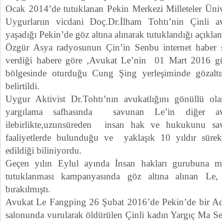
Ocak 2014’de tutuklanan Pekin Merkezi Milleteler Ünive
Uygurlarıın vicdani Doç.Dr.İlham Tohtı’nin Çinli 
yaşadığı Pekin’de göz altına alınarak tutuklandığı açıklan
Özgür Asya radyosunun Çin’in Senbu internet haber si
verdiği habere göre ,Avukat Le’nin 01 Mart 2016 g
bölgesinde oturduğu Cung Şing yerleşiminde gözaltı
belirtildi.
Uygur Aktivist Dr.Tohtı’nın avukatlığını gönüllü o
yargılama safhasında savunan Le’in diğer av
ilebirlikte,uzunsüreden insan hak ve hukukunu sav
faaliyetlerde bulunduğu ve yaklaşık 10 yıldır sürekl
edildiği biliniyordu.
Geçen yılın Eylul ayında İnsan hakları gurubuna m
tutuklanması kampanyasında göz altına alınan Le, 
bırakılmıştı.
Avukat Le Fangping 26 Şubat 2016’de Pekin’de bir Ad
salonunda vurularak öldürülen Çinli kadın Yargıç Ma Seyy