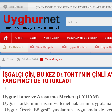
Son Dakika
ÇİN’İN DOĞU TÜRKİSTAN’DAKİ UYGULAMALARI SİSTEM
DİYANET AKADEMİSİ BAŞKANI DOÇ.DR.KAAN : DOĞU TÜR
150 YILDIR KAYNAYAN YARAMIZ : ÇİN İŞGALİNDEKİ DO
ÇİN’İN UYGUR POLİTİKALARINI ÖVEN DİYANET AKADEM
Genel
Tarih
Video Galeri
Uygur Diyarı ve Yöreleri
Türki
MHP’DEN URUMÇİ KATLİAMI MESAJİ : 05.07.2009 URUM
TV Rehberi
Tüm Manşetler
Uygur Dostları
Uygur Kü
ÇİN’İN ANKARA BÜYÜKELÇİSİ JİANG’İN TRABZON ZİYAR
Uygurlarda Düğün ve Cenaze
Uygur Geleneksel Tip
Uygur Gele
Hamit
04 Mart 2016
Tüm Manşetler
İŞGALCİ ÇİN’DEN “FETİHLER SULTANI MEHMET”DİZİSİN
SAADET PARTİSİ İLÇE BAŞKANI : TEMMUZ AYI,DOĞU TÜR
İŞGALÇI ÇİN, BU KEZ Dr.TOHTI’NIN ÇİNLİ 
İŞGALCİ ÇİN,DOĞU TÜRKİSTAN’DA EN AZ 143 BİN UYGU
FANGPİNG’İ DE TUTUKLADI
Uygur Haber ve Araştırma Merkezi (UYHAM)
Uygur Türkleriniin ihsanı ve temel haklarının uygulama
“Uygur Özerk Bölgesi” yasalarının uygulamda de veril