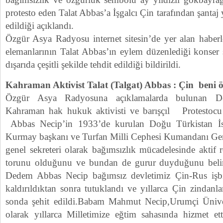
protesto eden Talat Abbas’a İşgalcı Çin tarafından şantaj 
edildiği açıklandı.
Özgür Asya Radyosu internet sitesin’de yer alan haberle
elemanlarının Talat Abbas’ın eylem düzenlediği konser
dışarıda çeşitli şekilde tehdit edildiği bildirildi.
Kahraman Aktivist Talat (Talgat) Abbas : Çin beni ö
Özgür Asya Radyosuna açıklamalarda bulunan Do
Kahraman hak hukuk aktivisti ve barışçıl Protestocu 
Abbas Necip’in 1933’de kurulan Doğu Türkistan İ
Kurmay başkanı ve Turfan Milli Cephesi Kumandanı Ge
genel sekreteri olarak bağımsızlık mücadelesinde aktif 
torunu olduğunu ve bundan de gurur duyduğunu beliri
Dedem Abbas Necip bağımsız devletimiz Çin-Rus işbi
kaldırıldıktan sonra tutuklandı ve yıllarca Çin zindanl
sonda şehit edildi.Babam Mahmut Necip,Urumçi Üniver
olarak yıllarca Milletimize eğtim sahasında hizmet e