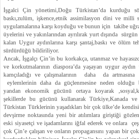
İşgalci Çin yönetimi,Doğu Türkistan’da kurduğu sö
baskı,zulüm, işkence,etnik assimilasyon dini ve milli 
uygulamalarına karşı koyduğu ve bunun için takibe uğrad
üyelerini ve yakınlarından ayrılırak yurt dışında sürgü
kalan Uygur aydınlarına karşı şantaj,baskı ve ölüm teh
sürdürdüğü bildiriliyor.
Ancak, İşgalçı Çin’in bu korkakça, utanmaz ve hayasızca
ve korkutmalarının diaspora’da yaşayan uygur aydın v
kamçıladığı ve çalışmalarının daha da artmasına f
eylemlerinin daha da güçlenmesine neden olduğu beli
yandan ekonomik gücünü ortaya koyarak ,sosyal,k
şekillerde bu gücünü kullanarak Türkiye,Kanada ve
Türkistan Türklerinin yaşadıkları bir çok ülke’de kendisin
devşirme noktasında yeni bir atılımlara giriştiği gözle
eski siyasetçi ve işadamlarını iğfal ederek ve onlara çeşi
çok Çin’e çalışan ve onların propagansını yapan bir çok 