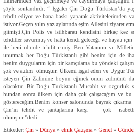
fikirlerinden vaz geçirimeye ve caydırmaya çalıştığını
şöyle sonlandırdı; “ İşgalcı Çin Doğu Türkistan’da yaş
tehdit ediyor ve bana baskı yaparak aktivitelerimden v
istiyor.Geçen yılın yaz aylarında eşim Ailesini ziyaret e
gitmişti.Çin Polis ve istihbaratı kendisini birkaç kez
tehditler savurmuş ve hatta kendi geleceği ve hayatı içi
ile beni ölümle tehdit etmiş. Ben Vatanımı ve Millet
unutmak her Doğu Türkistanlı gibi benim için de ihane
benim duygularım için bir kamçılama bu yöndeki çalışma
şok ve atılım olmuştur. Ülkemi işgal eden ve Uygur Tür
isteyen Çin Zalimine boyun eğmek onun zulmünü dah
olacaktır. Bir Doğu Türkistanlı Mücahit ve özgürlük sa
bundan sonra ülkem için daha çok çalışacağım ve bu
göstereceğim.Benim konser salonunda bayrak çıkarma
Çin’in tehdit ve şantajlarına karşı çok isabetl
olmuştur.”dedi.
Etiketler:
Çin
»
Dünya
»
etnik Çatışma
»
Genel
»
Günd