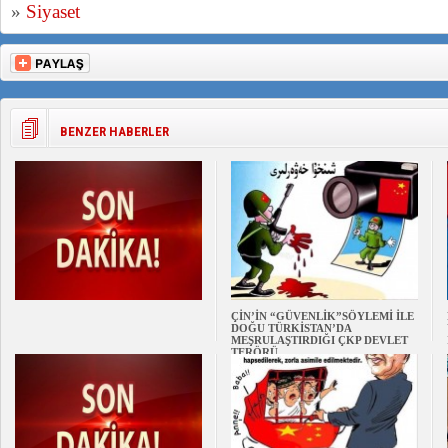
»
Siyaset
BENZER HABERLER
ÇİN’İN “GÜVENLİK”SÖYLEMİ İLE
DOĞU TÜRKİSTAN’DA
MEŞRULAŞTIRDIĞI ÇKP DEVLET
TERÖRÜ