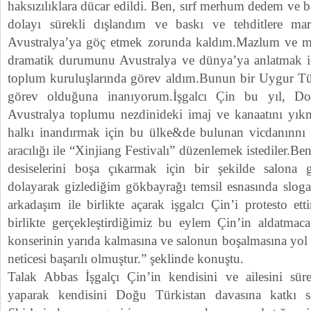
haksızılıklara dücar edildi. Ben, sırf merhum dedem ve
dolayı sürekli dışlandım ve baskı ve tehditlere m
Avustralya’ya göç etmek zorunda kaldım.Mazlum ve ma
dramatik durumunu Avustralya ve dünya’ya anlatmak iç
toplum kuruluşlarında görev aldım.Bunun bir Uygur Tür
görev olduğuna inanıyorum.İşgalcı Çin bu yıl, Do
Avustralya toplumu nezdinideki imaj ve kanaatını yık
halkı inandırmak için bu ülke&de bulunan vicdanınnı sa
aracılığı ile “Xinjiang Festivalı” düzenlemek istediler.Be
desiselerini boşa çıkarmak için bir şekilde salona 
dolayarak gizlediğim gökbayrağı temsil esnasında sloga
arkadaşım ile birlikte açarak işgalcı Çin’i protesto e
birlikte gerçekleştirdiğimiz bu eylem Çin’in aldatma
konserinin yarıda kalmasına ve salonun boşalmasına yol 
neticesi başarılı olmuştur.” şeklinde konuştu.
Talak Abbas İşgalçı Çin’in kendisini ve ailesini sürek
yaparak kendisini Doğu Türkistan davasına katkı 