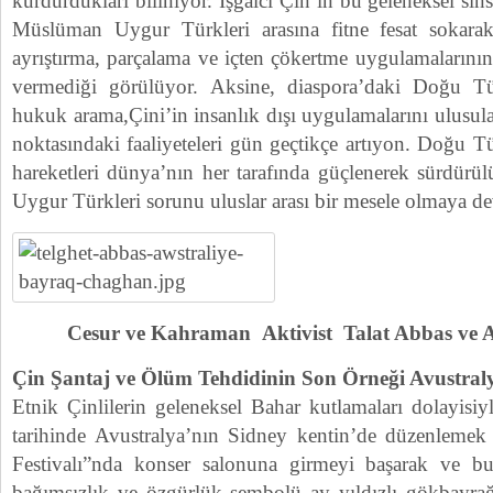
kurdurdukları biliniyor. İşgalcı Çin’in bu geleneksel si
Müslüman Uygur Türkleri arasına fitne fesat sokarak 
ayrıştırma, parçalama ve içten çökertme uygulamalarını
vermediği görülüyor. Aksine, diaspora’daki Doğu Tü
hukuk arama,Çini’in insanlık dışı uygulamalarını ulusu
noktasındaki faaliyeteleri gün geçtikçe artıyon. Doğu Tü
hareketleri dünya’nın her tarafında güçlenerek sürdürü
Uygur Türkleri sorunu uluslar arası bir mesele olmaya d
Cesur ve Kahraman Aktivist Talat Abbas ve Ai
Çin Şantaj ve Ölüm Tehdidinin Son Örneği Avustral
Etnik Çinlilerin geleneksel Bahar kutlamaları dolayisiy
tarihinde Avustralya’nın Sidney kentin’de düzenlemek 
Festivalı”nda konser salonuna girmeyi başarak ve b
bağımsızlık ve özgürlük sembolü ay yıldızlı gökbayrağı