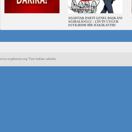
ANAHTAR PARTİ GENEL BAŞKANI
AĞIRALİOĞLU : ÇİN’İN UYGUR
SOYKIRIMI BİR HAKİKATTIR!
www.uyghurnet.org Tüm hakları saklıdır