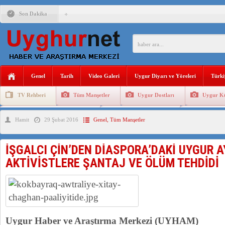
Son Dakika
ÇİN’İN “GÜVENLİK”SÖYLEMİ İLE DOĞU TÜRKİSTAN’DA 
PAKİSTAN,AFGANİSTAN’DA YAŞAYAN UYGURLARA KARŞI Ç
Genel
Tarih
Video Galeri
Uygur Diyarı ve Yöreleri
Türki
ANAHTAR PARTİ GENEL BAŞKANI AĞIRALİOĞLU : ÇİN’İN
TV Rehberi
Tüm Manşetler
Uygur Dostları
Uygur Kü
ÇİN’İN DOĞU TÜRKİSTAN’DAKİ UYGULAMALARI SİSTEM
Uygurlarda Düğün ve Cenaze
Uygur Geleneksel Tip
Uygur Gele
Hamit
29 Şubat 2016
Genel
,
Tüm Manşetler
DİYANET AKADEMİSİ BAŞKANI DOÇ.DR.KAAN : DOĞU TÜR
150 YILDIR KAYNAYAN YARAMIZ : ÇİN İŞGALİNDEKİ DO
İŞGALCI ÇİN’DEN DİASPORA’DAKİ UYGUR A
ÇİN’İN UYGUR POLİTİKALARINI ÖVEN DİYANET AKADEM
AKTİVİSTLERE ŞANTAJ VE ÖLÜM TEHDİDİ
MHP’DEN URUMÇİ KATLİAMI MESAJİ : 05.07.2009 URUM
Uygur Haber ve Araştırma Merkezi (UYHAM)