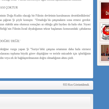
DASI ÇOKTUR
tinin Doğu Kudüs olacağı bir Filistin devletinin kurulmasını desteklediklerini’
ıma çağıran Şi şöyle konuştu: “Ortadoğu’da çatışmaların sona ermesi gerekir.
zun olabilir ama olumsuz sonuçları az olduğu gibi faydası da fazla olur. Siyasi
Birliği’nin Filistin-İsrail diyaloğunun tekrar başlaması konusundaki çabalarına
DOĞRU DEĞİL’
ektiğine vurgu yapan Şi “Suriye’deki çatışma ortamının daha fazla sürmesi
lararası topluma büyük görev düştüğüne ve terörle mücadele için işbirliğinin
in veya ırk ile bağdaştırılmasının doğru olmadığının altını çizdi.
933 Kez Görüntülendi.