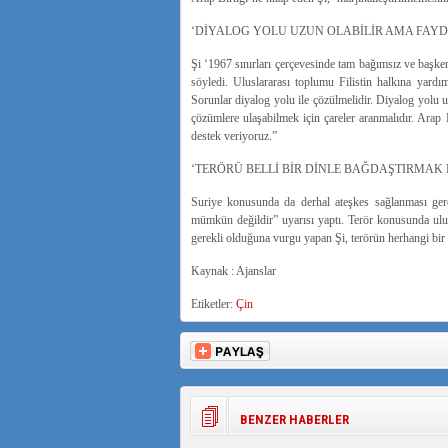
‘DİYALOG YOLU UZUN OLABİLİR AMA FAY
Şi ‘1967 sınırları çerçevesinde tam bağımsız ve başken
söyledi. Uluslararası toplumu Filistin halkına yard
Sorunlar diyalog yolu ile çözülmelidir. Diyalog yolu u
çözümlere ulaşabilmek için çareler aranmalıdır. Arap 
destek veriyoruz.”
‘TERÖRÜ BELLİ BİR DİNLE BAĞDAŞTIRMAK 
Suriye konusunda da derhal ateşkes sağlanması ger
mümkün değildir” uyarısı yaptı. Terör konusunda ulus
gerekli olduğuna vurgu yapan Şi, terörün herhangi bir d
Kaynak : Ajanslar
Etiketler:
Çin
BENZER HABERLER