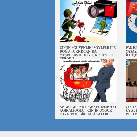
ÇİN’İN “GÜVENLİK”SÖYLEMİ İLE
PAKİS
DOĞU TÜRKİSTAN’DA
YAŞAY
MEŞRULAŞTIRDIĞI ÇKP DEVLET
İLE İŞ
TERÖRÜ
ANAHTAR PARTİ GENEL BAŞKANI
ÇİN’İ
AĞIRALİOĞLU : ÇİN’İN UYGUR
UYGUL
SOYKIRIMI BİR HAKİKATTIR!
POSTM