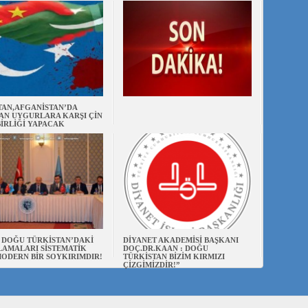
TAN,AFGANİSTAN’DA
AN UYGURLARA KARŞI ÇİN
BİRLİĞİ YAPACAK
N DOĞU TÜRKİSTAN’DAKİ
DİYANET AKADEMİSİ BAŞKANI
AMALARI SİSTEMATİK
DOÇ.DR.KAAN : DOĞU
ODERN BİR SOYKIRIMDIR!
TÜRKİSTAN BİZİM KIRMIZI
ÇİZGİMİZDİR!”