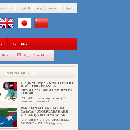
itene Ekle
Kayıt Ol
Giriş
Künye
İletişim
eri
TV Rehberi
etleri
Uygur Yemekleri
EN SON HABERLER
ÇİN’İN “GÜVENLİK”SÖYLEMİ İLE
DOĞU TÜRKİSTAN’DA
MEŞRULAŞTIRDIĞI ÇKP DEVLET
TERÖRÜ
YILMAZ ER(habernida.com) Çin
yönetimi 4 Ağustos 2...
PAKİSTAN,AFGANİSTAN’DA
YAŞAYAN UYGURLARA KARŞI
ÇİN İLE İŞBİRLİĞİ YAPACAK
UYGUR HABER VE ARAŞTIRMA
MERKEZİ(UYHAM) İşgalci Ç...