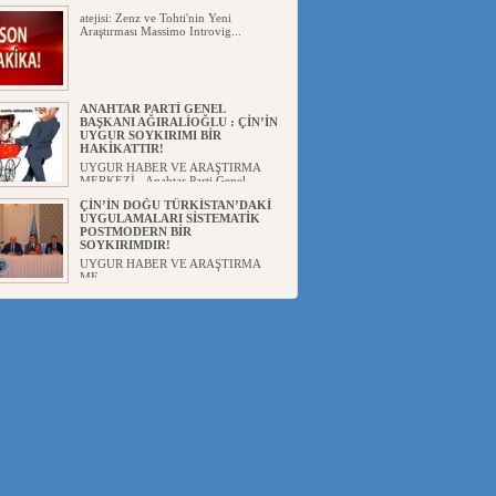
atejisi: Zenz ve Tohti'nin Yeni
Araştırması Massimo Introvig...
ANAHTAR PARTİ GENEL
BAŞKANI AĞIRALİOĞLU : ÇİN’İN
UYGUR SOYKIRIMI BİR
HAKİKATTIR!
UYGUR HABER VE ARAŞTIRMA
MERKEZİ Anahtar Parti Genel
Başka...
ÇİN’İN DOĞU TÜRKİSTAN’DAKİ
UYGULAMALARI SİSTEMATİK
POSTMODERN BİR
SOYKIRIMDIR!
UYGUR HABER VE ARAŞTIRMA
ME...
DİYANET AKADEMİSİ BAŞKANI
DOÇ.DR.KAAN : DOĞU
TÜRKİSTAN BİZİM KIRMIZI
ÇİZGİMİZDİR!”
UYGUR HABER VE ARAŞTIRMA
MERKEZİ(UYHAM) 19...
150 YILDIR KAYNAYAN YARAMIZ
: ÇİN İŞGALİNDEKİ DOĞU
TÜRKİSTAN
Mete YAVUZ( yenişafak.com) İkinci
Dünya Sa...
ÇİN’İN UYGUR POLİTİKALARINI