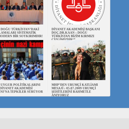
N DOĞU TÜRKİSTAN’DAKİ
DİYANET AKADEMİSİ BAŞKANI
AMALARI SİSTEMATİK
DOÇ.DR.KAAN : DOĞU
ODERN BİR SOYKIRIMDIR!
TÜRKİSTAN BİZİM KIRMIZI
ÇİZGİMİZDİR!”
N UYGUR POLİTİKALARINI
MHP’DEN URUMÇİ KATLİAMI
DİYANET AKADEMİSİ
MESAJİ : 05.07.2009 URUMÇİ
NI’NA TEPKİLER SÜRÜYOR
ŞEHİTLERİNİ RAHMETLE
ANIYORUZ