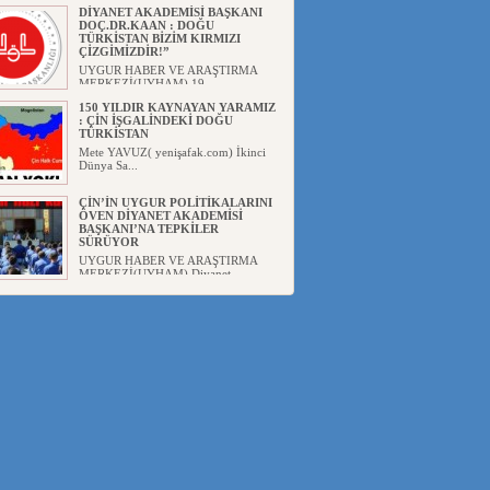
DİYANET AKADEMİSİ BAŞKANI
DOÇ.DR.KAAN : DOĞU
TÜRKİSTAN BİZİM KIRMIZI
ÇİZGİMİZDİR!”
UYGUR HABER VE ARAŞTIRMA
MERKEZİ(UYHAM) 19...
150 YILDIR KAYNAYAN YARAMIZ
: ÇİN İŞGALİNDEKİ DOĞU
TÜRKİSTAN
Mete YAVUZ( yenişafak.com) İkinci
Dünya Sa...
ÇİN’İN UYGUR POLİTİKALARINI
ÖVEN DİYANET AKADEMİSİ
BAŞKANI’NA TEPKİLER
SÜRÜYOR
UYGUR HABER VE ARAŞTIRMA
MERKEZİ(UYHAM) Diyanet
Akademis...
MHP’DEN URUMÇİ KATLİAMI
MESAJİ : 05.07.2009 URUMÇİ
ŞEHİTLERİNİ RAHMETLE
ANIYORUZ
UYGUR HABER VE ARAŞTIRMA
MERKEZİ(UYHAM) Mill...
ÇİN’İN ANKARA BÜYÜKELÇİSİ
JİANG’İN TRABZON ZİYARETİ
Ali ÖZTÜRK( Güneşbakış Gazetesi
yazarı-Trabzon)Geçt...
İŞGALCİ ÇİN’DEN “FETİHLER