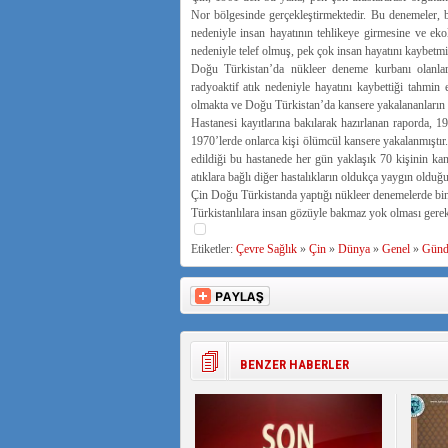
Nor bölgesinde gerçekleştirmektedir. Bu denemeler, b
nedeniyle insan hayatının tehlikeye girmesine ve ek
nedeniyle telef olmuş, pek çok insan hayatını kaybetm
Doğu Türkistan’da nükleer deneme kurbanı olanları
radyoaktif atık nedeniyle hayatını kaybettiği tahmin 
olmakta ve Doğu Türkistan’da kansere yakalananların 
Hastanesi kayıtlarına bakılarak hazırlanan raporda, 1
1970’lerde onlarca kişi ölümcül kansere yakalanmıştır
edildiği bu hastanede her gün yaklaşık 70 kişinin kan
atıklara bağlı diğer hastalıkların oldukça yaygın olduğ
Çin Doğu Türkistanda yaptığı nükleer denemelerde bin
Türkistanlılara insan gözüyle bakmaz yok olması gereke
Etiketler:
Çevre Sağlık
»
Çin
»
Dünya
»
Genel
»
Gün
BENZER HABERLER