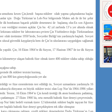
 umudunu kesen Çin,kendi başına nükleer silah yapma çalışmalarına başlar.
ışanlar için Doğu Türkistan’ın Lob-Nor bölgesinde Malen adı ile ile bir şehir
e ilk bombanıın başarılı şekilde denenmesi ile başlamış olur.En son Ağustos
e son verdiğini resmen açıklar. Çin bu 42 yıl zarfında 13’u yer altında olmak
ürkistanı nükleer bir laboratuvara çeviren Çin Yüzbinlerce doğu Türkistanlının
er silah üretimine 1950’lerde, Sovyetler Birliği’nin yardımıyla başladı. Sovyet
 ulusal güvenlik kaygılarıyla hem de Çin’in uluslararası saygınlığını sağlamak
ında yapıldı. Çin, 16 Ekim 1964’te ilk füzyon, 17 Haziran 1967’de ise ilk füzyon
bin kilometreye ulaşan balistik füze olmak üzere 400 nükleer silaha sahip olduğu
uçağına sahip.
sinde ilk nükleer tesisini kurmuş,
i’nin 800 km güneydoğusunda yer alır.
irildiği ve füze sistemlerinin test edildiği üs, Sovyet uzmanların yardımıyla 16
ahasıyla dünyanın en büyük nükleer tesisi olan Lop Nur’da 1964-1996 yılları
tedir. Tesiste, 16 Ekim 1964’te Çin kendi ürettiği ilk atom bombasını patlatmış,
 patlatmıştır. 27 Ekim 1966’da, orta menzilli balistik füze deneyi çerçevesinde,
 Nur’daki hedefi vurmak üzere 12 kilotonluk nükleer başlık taşıyan bir füze
eer başlıklı balistik füze deneyi gerçekleştiren tek ülke olmuştur.
 karşı çıkmasına rağmen, çeşitli nükleer denemelerini Doğu Türkistan’ın Lop