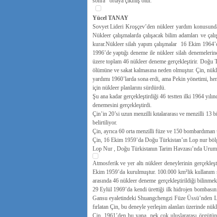
sonra ortaya çıkmış olur.
Yücel TANAY
Sovyet Lideri Kroşçev’den nükleer yardım konusunda
Nükleer çalışmalarda çalışacak bilim adamları ve çal
kurar.Nükleer silah yapım çalışmalar 16 Ekim 1964’d
1996’de yaptığı deneme ile nükleer silah denemelerin
üzere toplam 46 nükleer deneme gerçekleştirir. Doğu T
ölümüne ve sakat kalmasına neden olmuştur. Çin, nükle
yardımı 1960’larda sona erdi, ama Pekin yönetimi, hem
için nükleer planlarını sürdürdü.
Şu ana kadar gerçekleştirdiği 46 testten ilki 1964 yıl
denemesini gerçekleştirdi.
Çin’in 20’si uzun menzilli kıtalararası ve menzilli 13 
belirtiliyor.
Çin, ayrıca 60 orta menzilli füze ve 150 bombardıman 
Çin, 16 Ekim 1959’da Doğu Türkistan’ın Lop nur bölge
Lop Nur , Doğu Türkistanın Tarim Havzası’nda Urumç
Atmosferik ve yer altı nükleer deneylerinin gerçekleşt
Ekim 1959’da kurulmuştur. 100.000 km²lik kullanım s
arasında 46 nükleer deneme gerçekleştirildiği bilinmek
29 Eylül 1969’da kendi ürettiği ilk hidrojen bombasını
Gansu eyaletindeki Shuangchengzi Füze Üssü’nden Lop
fırlatan Çin, bu deneyle yerleşim alanları üzerinde nükl
Çin, 1961’den bu yana, pek çok uluslararası örgütün