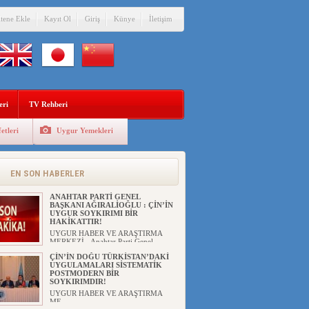
itene Ekle
Kayıt Ol
Giriş
Künye
İletişim
eri
TV Rehberi
etleri
Uygur Yemekleri
EN SON HABERLER
ANAHTAR PARTİ GENEL
BAŞKANI AĞIRALİOĞLU : ÇİN’İN
UYGUR SOYKIRIMI BİR
HAKİKATTIR!
UYGUR HABER VE ARAŞTIRMA
MERKEZİ Anahtar Parti Genel
Başka...
ÇİN’İN DOĞU TÜRKİSTAN’DAKİ
UYGULAMALARI SİSTEMATİK
POSTMODERN BİR
SOYKIRIMDIR!
UYGUR HABER VE ARAŞTIRMA
ME...