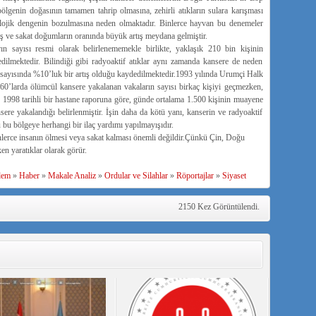
ölgenin doğasının tamamen tahrip olmasına, zehirli atıkların sulara karışması
olojik dengenin bozulmasına neden olmaktadır. Binlerce hayvan bu denemeler
iş ve sakat doğumların oranında büyük artış meydana gelmiştir.
n sayısı resmi olarak belirlenememekle birlikte, yaklaşık 210 bin kişinin
edilmektedir. Bilindiği gibi radyoaktif atıklar aynı zamanda kansere de neden
sayısında %10’luk bir artış olduğu kaydedilmektedir.1993 yılında Urumçi Halk
960’larda ölümcül kansere yakalanan vakaların sayısı birkaç kişiyi geçmezken,
. 1998 tarihli bir hastane raporuna göre, günde ortalama 1.500 kişinin muayene
sere yakalandığı belirlenmiştir. İşin daha da kötü yanı, kanserin ve radyoaktif
u bu bölgeye herhangi bir ilaç yardımı yapılmayışıdır.
lerce insanın ölmesi veya sakat kalması önemli değildir.Çünkü Çin, Doğu
n yaratıklar olarak görür.
dem
»
Haber
»
Makale Analiz
»
Ordular ve Silahlar
»
Röportajlar
»
Siyaset
2150 Kez Görüntülendi.