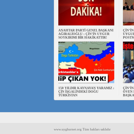
ANAHTAR PARTİ GENEL BAŞKANI
ÇİN’İ
AĞIRALİOĞLU : ÇİN’İN UYGUR
UYGUL
SOYKIRIMI BİR HAKİKATTIR!
POSTM
150 YILDIR KAYNAYAN YARAMIZ :
ÇİN’İ
ÇİN İŞGALİNDEKİ DOĞU
ÖVEN 
TÜRKİSTAN
BAŞKA
www.uyghurnet.org Tüm hakları saklıdır