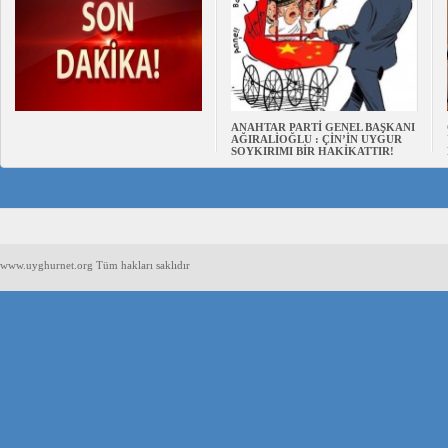
ANAHTAR PARTİ GENEL BAŞKANI
AĞIRALİOĞLU : ÇİN’İN UYGUR
SOYKIRIMI BİR HAKİKATTIR!
www.uyghurnet.org Tüm hakları saklıdır