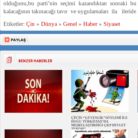
olduğunu,bu parti’nin seçimi kazandıktan sonraki bu
kalacağının takınacağı tavır ve uygulamaları ila ileride g
Etiketler:
Çin
»
Dünya
»
Genel
»
Haber
»
Siyaset
BENZER HABERLER
ÇİN’İN “GÜVENLİK”SÖYLEMİ İLE
DOĞU TÜRKİSTAN’DA
MEŞRULAŞTIRDIĞI ÇKP DEVLET
TERÖRÜ