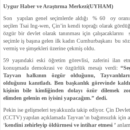
Uygur Haber ve Araştırma Merkezi(UYHAM)
Son yapılan genel seçimlerde aldığı % 60 oy oranı
seçilen Tsai Ing-wen, Çin’in kendi toprağı olarak görd
özgür bir devlet olarak tanınması için çalışacaklarını 
seçimle iş başına gelen ilk kadın Cumhurbaşkanı bu sözle
vermiş ve şimşekleri üzerine çekmiş oldu.
59 yaşındaki eski öğretim görevlisi, zaferini ilan et
konuşmada demokrasi ve özgürlük mesajı verdi:
“Seç
Tayvan halkının özgür olduğunu, Tayvanlılar
olduğunu kanıtladı. Ben başkanlık görevinde kald
kişinin bile kimliğinden dolayı özür dilemek z
elimden gelenin en iyisini yapacağım.” dedi.
Pekin ise gelişmeleri teyakkuzda takip ediyor. Çin Devl
(
CCTV
) yapılan açıklamada Tayvan’ın bağımsızlık için a
‘
kendini zehirleyip öldürmesi ve intihar etmesi ’
anlamı