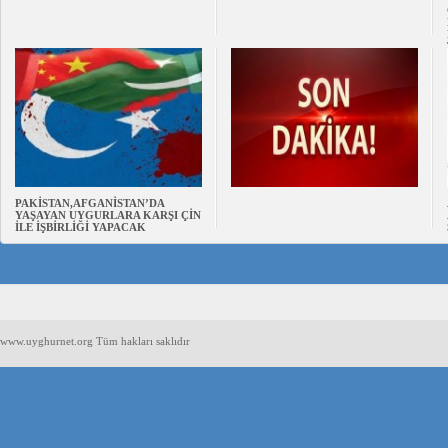
PAKİSTAN,AFGANİSTAN’DA
YAŞAYAN UYGURLARA KARŞI ÇİN
İLE İŞBİRLİĞİ YAPACAK
www.uyghurnet.org Tüm hakları saklıdır