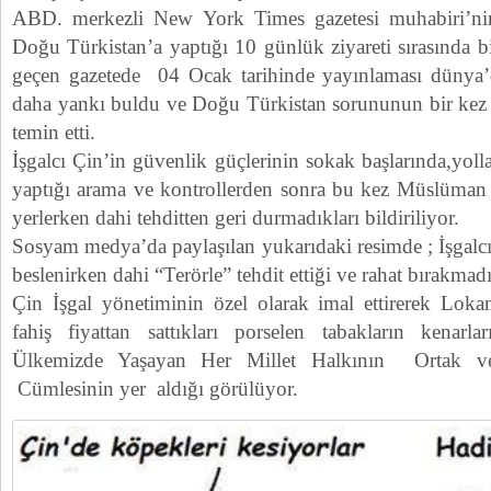
ABD. merkezli New York Times gazetesi muhabiri’nin
Doğu Türkistan’a yaptığı 10 günlük ziyareti sırasında bi
geçen gazetede 04 Ocak tarihinde yayınlaması dünya’
daha yankı buldu ve Doğu Türkistan sorununun bir kez
temin etti.
İşgalcı Çin’in güvenlik güçlerinin sokak başlarında,yoll
yaptığı arama ve kontrollerden sonra bu kez Müslüman
yerlerken dahi tehditten geri durmadıkları bildiriliyor.
Sosyam medya’da paylaşılan yukarıdaki resimde ; İşgalc
beslenirken dahi “Terörle” tehdit ettiği ve rahat bırakmad
Çin İşgal yönetiminin özel olarak imal ettirerek Lokan
fahiş fiyattan sattıkları porselen tabakların kenarl
Ülkemizde Yaşayan Her Millet Halkının Ortak v
Cümlesinin yer aldığı görülüyor.