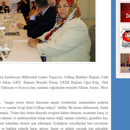
sına Azerbeycan Milletvekili Ganire Paşayeva, Gölbaşı Belediye Başkanı Fatih
un Alkan, GRTC Başkanı Mustafa Önsay, UKDE Başkanı Uğur Kılıç, Türk
ürkistan ve Kosova’dan, mazlum coğrafyaları temsilen Filistin, Suriye, Mısır
r, “yangın yerine dönen dünyanın ateşini söndürmek, mazlumların acılarını
er ve ozanlar Sevgi Şehri Gölbaşı’ndayız” dediler. Bir insanı öldürmenin, bütün
klamada, “İslam dini, bütün dünyada sevginin hakim olmasını, insanların barış ve
im dinimiz ve medeniyetimiz harap etmeyi değil, mamur eylemeyi, gönüllere kin,
amet tohumları ekmeyi şiar edinmiştir. Ecdadımız yüzyıllardan beri yeryüzüne
k ve hakikat yoluyla barış, güven, huzur ve adaleti yaymak için mücadele