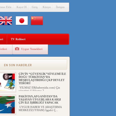
itene Ekle
Kayıt Ol
Giriş
Künye
İletişim
eri
TV Rehberi
etleri
Uygur Yemekleri
EN SON HABERLER
ÇİN’İN “GÜVENLİK”SÖYLEMİ İLE
DOĞU TÜRKİSTAN’DA
MEŞRULAŞTIRDIĞI ÇKP DEVLET
TERÖRÜ
YILMAZ ER(habernida.com) Çin
yönetimi 4 Ağustos 2...
PAKİSTAN,AFGANİSTAN’DA
YAŞAYAN UYGURLARA KARŞI
ÇİN İLE İŞBİRLİĞİ YAPACAK
UYGUR HABER VE ARAŞTIRMA
MERKEZİ(UYHAM) İşgalci Ç...