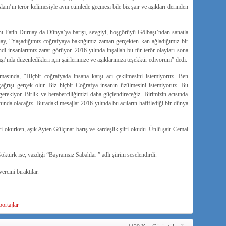
slam’ın terör kelimesiyle aynı cümlede geçmesi bile biz şair ve aşıkları derinden
ı Fatih Duruay da Dünya’ya barışı, sevgiyi, hoşgörüyü Gölbaşı’ndan sanatla
ruay, “Yaşadığımız coğrafyaya baktığımız zaman gerçekten kan ağladığımız bir
i insanlarımız zarar görüyor. 2016 yılında inşallah bu tür terör olayları sona
ı’nda düzenledikleri için şairlerimize ve aşıklarımıza teşekkür ediyorum” dedi.
asında, “Hiçbir coğrafyada insana karşı acı çekilmesini istemiyoruz. Ben
 çağrışı gerçek olur. Biz hiçbir Coğrafya insanın üzülmesini istemiyoruz. Bu
 gerekiyor. Birlik ve beraberciliğimizi daha güçlendireceğiz. Birimizin acısında
da olacağız. Buradaki mesajlar 2016 yılında bu acıların hafiflediği bir dünya
i okurken, aşık Ayten Gülçınar barış ve kardeşlik şiiri okudu. Ünlü şair Cemal
ktürk ise, yazdığı “Bayramsız Sabahlar ” adlı şiirini seselendirdi.
cini bıraktılar.
ortajlar