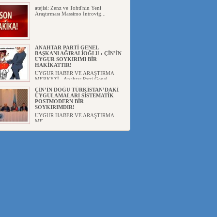
atejisi: Zenz ve Tohti'nin Yeni
Araştırması Massimo Introvig...
ANAHTAR PARTİ GENEL
BAŞKANI AĞIRALİOĞLU : ÇİN’İN
UYGUR SOYKIRIMI BİR
HAKİKATTIR!
UYGUR HABER VE ARAŞTIRMA
MERKEZİ Anahtar Parti Genel
Başka...
ÇİN’İN DOĞU TÜRKİSTAN’DAKİ
UYGULAMALARI SİSTEMATİK
POSTMODERN BİR
SOYKIRIMDIR!
UYGUR HABER VE ARAŞTIRMA
ME...
DİYANET AKADEMİSİ BAŞKANI
DOÇ.DR.KAAN : DOĞU
TÜRKİSTAN BİZİM KIRMIZI
ÇİZGİMİZDİR!”
UYGUR HABER VE ARAŞTIRMA
MERKEZİ(UYHAM) 19...
150 YILDIR KAYNAYAN YARAMIZ
: ÇİN İŞGALİNDEKİ DOĞU
TÜRKİSTAN
Mete YAVUZ( yenişafak.com) İkinci
Dünya Sa...
ÇİN’İN UYGUR POLİTİKALARINI