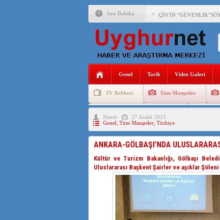
Son Dakika
ÇİN’İN “GÜVENLİK”SÖ
PAKİSTAN,AFGANİSTAN
ANAHTAR PARTİ GENEL 
Genel
Tarih
Video Galeri
ÇİN’İN DOĞU TÜRKİST
TV Rehberi
Tüm Manşetler
DİYANET AKADEMİSİ B
Uygurlarda Düğün ve Cenaze
Uygur 
Hamit
27 Aralık 2015
150 YILDIR KAYNAYAN
Genel
,
Tüm Manşetler
,
Türkiye
ÇİN’İN UYGUR POLİTİ
ANKARA-GÖLBAŞI’NDA ULUSLARARASI 
MHP’DEN URUMÇİ KATL
Kültür ve Turizm Bakanlığı, Gölbaşı Beledi
Uluslararası Başkent Şairler ve aşıklar Şöleni
ÇİN’İN ANKARA BÜYÜKE