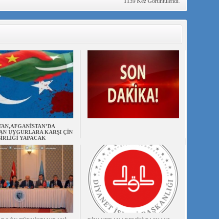
1139 Kez Görüntülendi.
TAN,AFGANİSTAN’DA
AN UYGURLARA KARŞI ÇİN
BİRLİĞİ YAPACAK