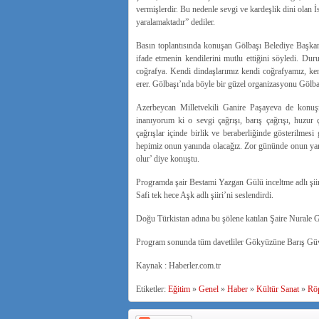
vermişlerdir. Bu nedenle sevgi ve kardeşlik dini olan İ
yaralamaktadır” dediler.
Basın toplantısında konuşan Gölbaşı Belediye Başkan
ifade etmenin kendilerini mutlu ettiğini söyledi. Du
coğrafya. Kendi dindaşlarımız kendi coğrafyamız, kend
erer. Gölbaşı’nda böyle bir güzel organizasyonu Gölbaş
Azerbeycan Milletvekili Ganire Paşayeva de konuşm
inanıyorum ki o sevgi çağrışı, barış çağrışı, huzur
çağrışlar içinde birlik ve beraberliğinde gösterilmesi
hepimiz onun yanında olacağız. Zor gününde onun yanın
olur’ diye konuştu.
Programda şair Bestami Yazgan Gülü inceltme adlı şiir
Safi tek hece Aşk adlı şiiri’ni seslendirdi.
Doğu Türkistan adına bu şölene katılan Şaire Nurale Gö
Program sonunda tüm davetliler Gökyüzüne Barış Güver
Kaynak : Haberler.com.tr
Etiketler:
Eğitim
»
Genel
»
Haber
»
Kültür Sanat
»
Röp