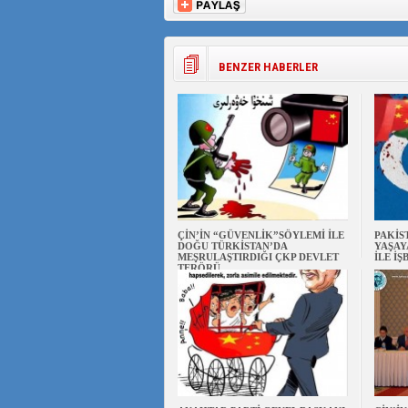
BENZER HABERLER
ÇİN’İN “GÜVENLİK”SÖYLEMİ İLE
PAKİS
DOĞU TÜRKİSTAN’DA
YAŞAY
MEŞRULAŞTIRDIĞI ÇKP DEVLET
İLE İŞ
TERÖRÜ