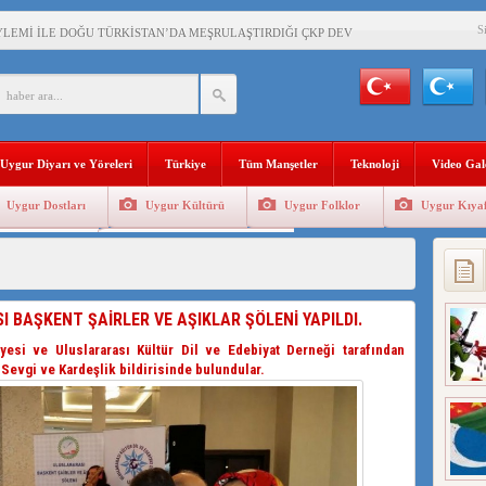
S
YLEMİ İLE DOĞU TÜRKİSTAN’DA MEŞRULAŞTIRDIĞI ÇKP DEVLET TERÖRÜ
’DA YAŞAYAN UYGURLARA KARŞI ÇİN İLE İŞBİRLİĞİ YAPACAK
BAŞKANI AĞIRALİOĞLU : ÇİN’İN UYGUR SOYKIRIMI BİR HAKİKATTIR!
Uygur Diyarı ve Yöreleri
Türkiye
Tüm Manşetler
Teknoloji
Video Gal
AN’DAKİ UYGULAMALARI SİSTEMATİK POSTMODERN BİR SOYKIRIMDIR!
Uygur Dostları
Uygur Kültürü
Uygur Folklor
Uygur Kıyaf
AŞKANI DOÇ.DR.KAAN : DOĞU TÜRKİSTAN BİZİM KIRMIZI ÇİZGİMİZDİR!”
Geleneksel Tip
Uygur Geleneksel Sporlar
 YARAMIZ : ÇİN İŞGALİNDEKİ DOĞU TÜRKİSTAN
KALARINI ÖVEN DİYANET AKADEMİSİ BAŞKANI’NA TEPKİLER SÜRÜYOR
BAŞKENT ŞAİRLER VE AŞIKLAR ŞÖLENİ YAPILDI.
İAMI MESAJİ : 05.07.2009 URUMÇİ ŞEHİTLERİNİ RAHMETLE ANIYORUZ
yesi ve Uluslararası Kültür Dil ve Edebiyat Derneği tarafından
 Sevgi ve Kardeşlik bildirisinde bulundular.
LÇİSİ JİANG’İN TRABZON ZİYARETİ