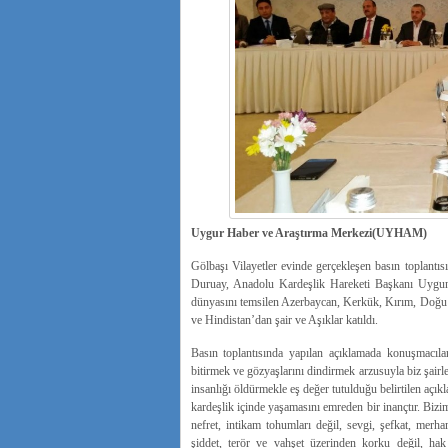
Uygur Haber ve Araştırma Merkezi(UYHAM)
Gölbaşı Vilayetler evinde gerçekleşen basın toplantı
Duruay, Anadolu Kardeşlik Hareketi Başkanı Uyg
dünyasını temsilen Azerbaycan, Kerkük, Kırım, Doğu T
ve Hindistan’dan şair ve Aşıklar katıldı.
Basın toplantısında yapılan açıklamada konuşmacıla
bitirmek ve gözyaşlarını dindirmek arzusuyla biz şairl
insanlığı öldürmekle eş değer tutulduğu belirtilen açı
kardeşlik içinde yaşamasını emreden bir inançtır. Biz
nefret, intikam tohumları değil, sevgi, şefkat, merh
şiddet, terör ve vahşet üzerinden korku değil, ha