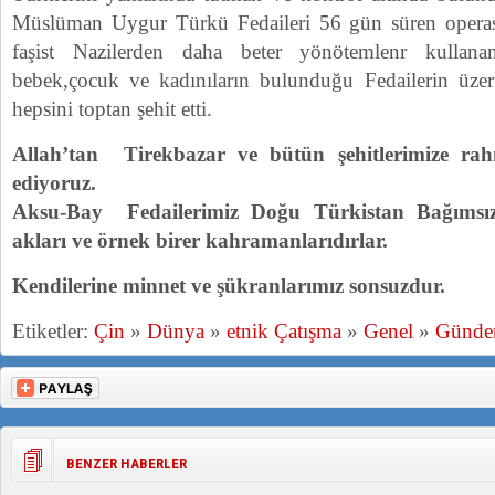
Müslüman Uygur Türkü Fedaileri 56 gün süren operas
faşist Nazilerden daha beter yönötemlenr kullana
bebek,çocuk ve kadınıların bulunduğu Fedailerin üzer
hepsini toptan şehit etti.
Allah’tan Tirekbazar ve bütün şehitlerimize rah
ediyoruz.
Aksu-Bay Fedailerimiz Doğu Türkistan Bağımsız
akları ve örnek birer kahramanlarıdırlar.
Kendilerine minnet ve şükranlarımız sonsuzdur.
Etiketler:
Çin
»
Dünya
»
etnik Çatışma
»
Genel
»
Günd
BENZER HABERLER