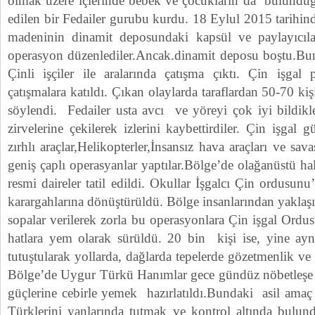
olmak üzere içlerinde bebek ve çocukların da bulundu
edilen bir Fedailer gurubu kurdu. 18 Eylul 2015 tarihin
madeninin dinamit deposundaki kapsül ve paylayıcılar
operasyon düzenlediler.Ancak.dinamit deposu boştu.Bu
Çinli işçiler ile aralarında çatışma çıktı. Çin işgal
çatışmalara katıldı. Çıkan olaylarda taraflardan 50-70 ki
söylendi. Fedailer usta avcı ve yöreyi çok iyi bildikl
zirvelerine çekilerek izlerini kaybettirdiler. Çin işgal 
zırhlı araçlar,Helikopterler,İnsansız hava araçları ve sav
geniş çaplı operasyanlar yaptılar.Bölge’de olağanüstü ha
resmi daireler tatil edildi. Okullar İşgalcı Çin ordusu
karargahlarına dönüştürüldü. Bölge insanlarından yaklaşı
sopalar verilerek zorla bu operasyonlara Çin işgal Ordus
hatlara yem olarak sürüldü. 20 bin kişi ise, yine aynı
tutuştularak yollarda, dağlarda tepelerde gözetmenlik ve 
Bölge’de Uygur Türkü Hanımlar gece gündüz nöbetleşe 
güçlerine cebirle yemek hazırlatıldı.Bundaki asil ama
Türklerini yanlarında tutmak ve kontrol altında bulu