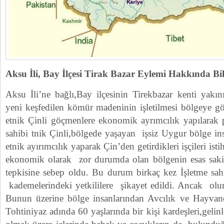
Aksu İli, Bay İlçesi Tirak Bazar Eylemi Hakkında Bil
Aksu İli’ne bağlı,Bay ilçesinin Tirekbazar kenti yak
yeni keşfedilen kömür madeninin işletilmesi bölgeye gö
etnik Çinli göçmenlere ekonomik ayrımcılık yapılarak p
sahibi tnik Çinli,bölgede yaşayan işsiz Uygur bölge ins
etnik ayırımcılık yaparak Çin’den getirdikleri işçileri ist
ekonomik olarak zor durumda olan bölgenin esas saki
tepkisine sebep oldu. Bu durum birkaç kez İşletme sahib
kademelerindeki yetkililere şikayet edildi. Ancak olu
Bunun üzerine bölge insanlarından Avcılık ve Hayvanc
Tohtiniyaz adında 60 yaşlarında bir kişi kardeşleri,gelinl