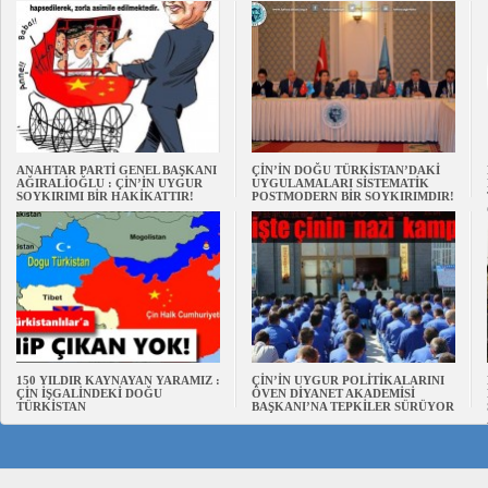
ANAHTAR PARTİ GENEL BAŞKANI
ÇİN’İN DOĞU TÜRKİSTAN’DAKİ
AĞIRALİOĞLU : ÇİN’İN UYGUR
UYGULAMALARI SİSTEMATİK
SOYKIRIMI BİR HAKİKATTIR!
POSTMODERN BİR SOYKIRIMDIR!
150 YILDIR KAYNAYAN YARAMIZ :
ÇİN’İN UYGUR POLİTİKALARINI
ÇİN İŞGALİNDEKİ DOĞU
ÖVEN DİYANET AKADEMİSİ
TÜRKİSTAN
BAŞKANI’NA TEPKİLER SÜRÜYOR