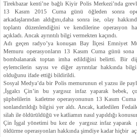
Tirekbazar kenti’ne bağlı Kiyir Polis Merkezi’nda grev
13 Kasım 2015 Cuma günü öğleden sonra opera
arkadaşlarından aldığını,daha sonra ise, olay hakkın
toplantı düzenlendiğini ve kendilerine operasyon hak
açıkladı. Ancak ayrıntılı bilgi vermekten kaçındı.
Adı geçen radyo’ya konuşan Bay İlçesi Emniyet Mü
Memuru operasyonların 13 Kasım Cuma günü sona erd
bombalanarak toptan imha edildiğini belirtti. Bir di
eylemcilerin sayısı ve diğer ayrıntılar hakkında bil
olduğunu ifade ettiği bildirildi.
Sosyal Medya’da bir Polis memurunun el yazısı ile paylaş
,İşgalcı Çin’in bu yargısız infaz yaparak bebek, 
şüphelilerin katletme operasyonunun 13 Kasım Cuma g
sonlandırıldığı bilgisi yer aldı. Ancak, katledilen Feda
silah ile öldürüldüğü ve katliamın nasıl yapıldığı konusu
Çin İşgal yönetimi bu kez de yargısız infaz yaparak ge
öldürme operasyonları hakkında şimdiye kadar hiçbir a