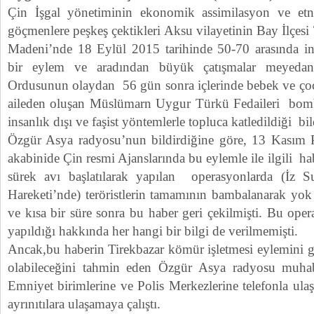
Çin İşgal yönetiminin ekonomik assimilasyon ve etni
göçmenlere peşkeş çektikleri Aksu vilayetinin Bay İlçe
Madeni’nde 18 Eylül 2015 tarihinde 50-70 arasında ins
bir eylem ve aradından büyük çatışmalar meyedan
Ordusunun olaydan 56 gün sonra içlerinde bebek ve ço
aileden oluşan Müslümarn Uygur Türkü Fedaileri bomba
insanlık dışı ve faşist yöntemlerle topluca katledildiği bild
Özgür Asya radyosu’nun bildirdiğine göre, 13 Kasım Pa
akabinide Çin resmi Ajanslarında bu eylemle ile ilgili ha
sürek avı başlatılarak yapılan operasyonlarda (İz S
Hareketi’nde) teröristlerin tamamının bambalanarak yok e
ve kısa bir süre sonra bu haber geri çekilmişti. Bu ope
yapıldığı hakkında her hangi bir bilgi de verilmemişti.
Ancak,bu haberin Tirekbazar kömür işletmesi eylemini ger
olabileceğini tahmin eden Özgür Asya radyosu muhabi
Emniyet birimlerine ve Polis Merkezlerine telefonla ulaşa
ayrınıtılara ulaşamaya çalıştı.