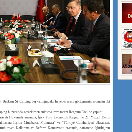
Başkanı Şi Cinping başkanlığındaki heyetler arası görüşmenin ardından iki
ping huzurunda gerçekleşen anlaşma imza töreni Regnum Otel’de yapıldı.
riyeti Hükümeti arasında, İpek Yolu Ekonomik Kuşağı ve 21. Yüzyıl Deniz
ılmasına İlişkin Mutabakat Muhtırası” ve “Türkiye Cumhuriyeti Ulaştırma,
mhuriyeti Kalkınma ve Reform Komisyonu arasında, e-ticarette İşbirliğinin