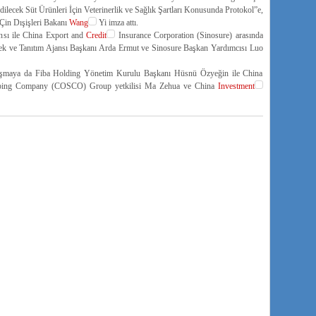
ilecek Süt Ürünleri İçin Veterinerlik ve Sağlık Şartları Konusunda Protokol”e,
Çin Dışişleri Bakanı
Wang
Yi imza attı.
nsı ile China Export and
Credit
Insurance Corporation (Sinosure) arasında
tek ve Tanıtım Ajansı Başkanı Arda Ermut ve Sinosure Başkan Yardımcısı Luo
nlaşmaya da Fiba Holding Yönetim Kurulu Başkanı Hüsnü Özyeğin ile China
ipping Company (COSCO) Group yetkilisi Ma Zehua ve China
Investment