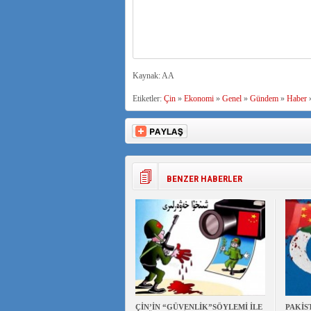
Kaynak: AA
Etiketler:
Çin
»
Ekonomi
»
Genel
»
Gündem
»
Haber
BENZER HABERLER
ÇİN’İN “GÜVENLİK”SÖYLEMİ İLE
PAKİS