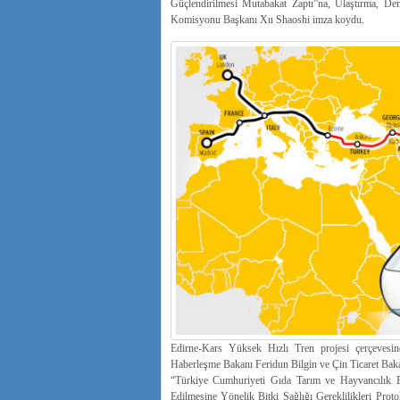
Güçlendirilmesi Mutabakat Zaptı”na, Ulaştırma, De
Komisyonu Başkanı Xu Shaoshi imza koydu.
Edirne-Kars Yüksek Hızlı Tren projesi çerçevesind
Haberleşme Bakanı Feridun Bilgin ve Çin Ticaret Bak
“Türkiye Cumhuriyeti Gıda Tarım ve Hayvancılık Ba
Edilmesine Yönelik Bitki Sağlığı Gereklilikleri Pro