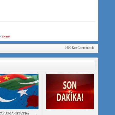
»
Siyaset
1609 Kez Görüntülendi.
TAN,AFGANİSTAN’DA