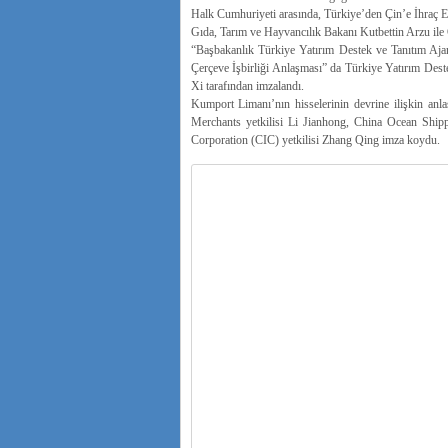
Halk Cumhuriyeti arasında, Türkiye’den Çin’e İhraç Ed
Gıda, Tarım ve Hayvancılık Bakanı Kutbettin Arzu ile 
“Başbakanlık Türkiye Yatırım Destek ve Tanıtım Aja
Çerçeve İşbirliği Anlaşması” da Türkiye Yatırım Des
Xi tarafından imzalandı.
Kumport Limanı’nın hisselerinin devrine ilişkin a
Merchants yetkilisi Li Jianhong, China Ocean Sh
Corporation (CIC) yetkilisi Zhang Qing imza koydu.