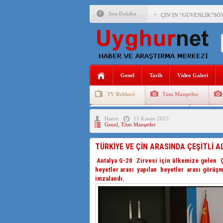
Son Dakika
ÇİN’İN “GÜVENLİK”SÖ
PAKİSTAN,AFGANİSTAN
ANAHTAR PARTİ GENEL 
Genel
Tarih
Video Galeri
ÇİN’İN DOĞU TÜRKİST
TV Rehberi
Tüm Manşetler
DİYANET AKADEMİSİ B
Uygurlarda Düğün ve Cenaze
Uygur 
Hamit
15 Kasım 2015
150 YILDIR KAYNAYAN
Genel
,
Tüm Manşetler
ÇİN’İN UYGUR POLİTİ
TÜRKİYE VE ÇİN ARASINDA ÇEŞİTLİ
MHP’DEN URUMÇİ KATL
Antalya G-20 Zirvesi için ülkemize gelen Ç
heyetler arası yapılan heyetler arası görüşm
ÇİN’İN ANKARA BÜYÜKE
imzalandı.