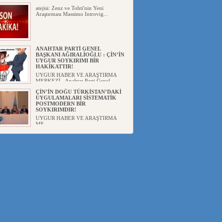
atejisi: Zenz ve Tohti'nin Yeni
Araştırması Massimo Introvig...
ANAHTAR PARTİ GENEL
BAŞKANI AĞIRALİOĞLU : ÇİN’İN
UYGUR SOYKIRIMI BİR
HAKİKATTIR!
UYGUR HABER VE ARAŞTIRMA
MERKEZİ Anahtar Parti Genel
Başka...
ÇİN’İN DOĞU TÜRKİSTAN’DAKİ
UYGULAMALARI SİSTEMATİK
POSTMODERN BİR
SOYKIRIMDIR!
UYGUR HABER VE ARAŞTIRMA
ME...
DİYANET AKADEMİSİ BAŞKANI
DOÇ.DR.KAAN : DOĞU
TÜRKİSTAN BİZİM KIRMIZI
ÇİZGİMİZDİR!”
UYGUR HABER VE ARAŞTIRMA
MERKEZİ(UYHAM) 19...
150 YILDIR KAYNAYAN YARAMIZ
: ÇİN İŞGALİNDEKİ DOĞU
TÜRKİSTAN
Mete YAVUZ( yenişafak.com) İkinci
Dünya Sa...
ÇİN’İN UYGUR POLİTİKALARINI