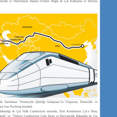
nizcilik ve Haberleşme Bakanı Feridun Bilgin ile Çin Kalkınma ve Reform
e hazırlanan “Demiryolu İşbirliği Anlaşması”nı Ulaştırma, Denizcilik ve
anı Gao Hucheng imzaladı.
kanlığı ile Çin Halk Cumhuriyeti arasında, Türk Kirazlarının Çin’e İhraç
tokolü” ve “Türkiye Cumhuriyeti Gıda Tarım ve Hayvancılık Bakanlığı ile Çin