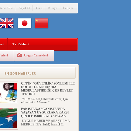
itene Ekle
Kayıt Ol
Giriş
Künye
İletişim
eri
TV Rehberi
etleri
Uygur Yemekleri
EN SON HABERLER
ÇİN’İN “GÜVENLİK”SÖYLEMİ İLE
DOĞU TÜRKİSTAN’DA
MEŞRULAŞTIRDIĞI ÇKP DEVLET
TERÖRÜ
YILMAZ ER(habernida.com) Çin
yönetimi 4 Ağustos 2...
PAKİSTAN,AFGANİSTAN’DA
YAŞAYAN UYGURLARA KARŞI
ÇİN İLE İŞBİRLİĞİ YAPACAK
UYGUR HABER VE ARAŞTIRMA
MERKEZİ(UYHAM) İşgalci Ç...