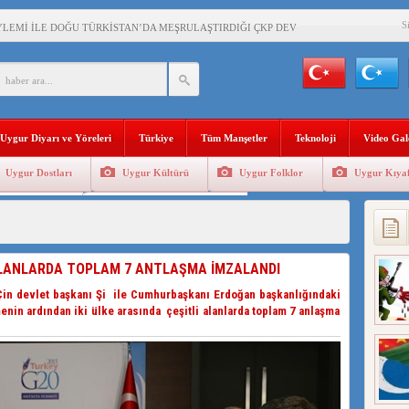
S
YLEMİ İLE DOĞU TÜRKİSTAN’DA MEŞRULAŞTIRDIĞI ÇKP DEVLET TERÖRÜ
’DA YAŞAYAN UYGURLARA KARŞI ÇİN İLE İŞBİRLİĞİ YAPACAK
BAŞKANI AĞIRALİOĞLU : ÇİN’İN UYGUR SOYKIRIMI BİR HAKİKATTIR!
Uygur Diyarı ve Yöreleri
Türkiye
Tüm Manşetler
Teknoloji
Video Gal
AN’DAKİ UYGULAMALARI SİSTEMATİK POSTMODERN BİR SOYKIRIMDIR!
Uygur Dostları
Uygur Kültürü
Uygur Folklor
Uygur Kıyaf
AŞKANI DOÇ.DR.KAAN : DOĞU TÜRKİSTAN BİZİM KIRMIZI ÇİZGİMİZDİR!”
Geleneksel Tip
Uygur Geleneksel Sporlar
 YARAMIZ : ÇİN İŞGALİNDEKİ DOĞU TÜRKİSTAN
KALARINI ÖVEN DİYANET AKADEMİSİ BAŞKANI’NA TEPKİLER SÜRÜYOR
 ALANLARDA TOPLAM 7 ANTLAŞMA İMZALANDI
İAMI MESAJİ : 05.07.2009 URUMÇİ ŞEHİTLERİNİ RAHMETLE ANIYORUZ
in devlet başkanı Şi ile Cumhurbaşkanı Erdoğan başkanlığındaki
enin ardından iki ülke arasında çeşitli alanlarda toplam 7 anlaşma
LÇİSİ JİANG’İN TRABZON ZİYARETİ