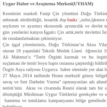
Uygur Haber ve Araştırma Merkezi(UYHAM)
Komünist maskeli Fasişt Çin yönetimi Doğu Türkist
arttırarak sürdürdüğü, insanlık dışı
baskı
,zulm,işkence 
soykırım ve ayırımcı ekonomik ayrımcılık ve devlet t
gün yenilerini katıyor.İşgalcı Çin artık,terör devletini İs
de cezalandırmaktan çekinmiyor.
Çin işgal yönetiminin, Doğu Türkistan’ın Aksu Vilay
oturan 18 yaşındaki Teknik Meslek Lisesi öğrencisi 1
Ali Mahmut’u “Terör Örgütü kurmak ve bu örgütü
suçlaması ile ömür boyu hapis cezasına çarptırdığı bildiril
Özgür Asya radyosu Uygurca haber sitesinde yer alan bil
27 Mayıs 2014 tarihinde Hoten merkezli güney bölgeler
savaş ve Sert Darbeler Vurma” operasyonları adı altın
terörü’nün Aksu ve civarında Resmi olarak tam bir s
dönüştüğü Müslüman Uygur Türklerini gerekçeler ve se
bastırma ve tutuklama kampanyasını bölge genelinde d
belirtiliyor.