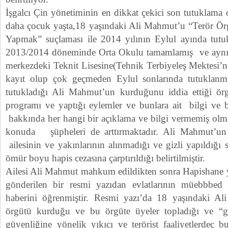
İşgalcı Çin yönetiminin en dikkat çekici son tutuklama 
daha çocuk yaşta,18 yaşındaki Ali Mahmut’u “Terör Ör
Yapmak” suçlaması ile 2014 yılının Eylul ayında tut
2013/2014 döneminde Orta Okulu tamamlamış ve aynı 
merkezdeki Teknit Lisesine(Tehnik Terbiyeleş Mektesi’n
kayıt olup çok geçmeden Eylul sonlarında tutuklanmış
tutukladığı Ali Mahmut’un kurduğunu iddia ettiği örg
programı ve yaptığı eylemler ve bunlara ait bilgi ve be
hakkında her hangi bir açıklama ve bilgi vermemiş olma
konuda şüpheleri de arttırmaktadır. Ali Mahmut’
ailesinin ve yakınlarının alınmadığı ve gizli yapıldığı
ömür boyu hapis cezasına çarptırıldığı belirtilmiştir.
Ailesi Ali Mahmut mahkum edildikten sonra Hapishane 
gönderilen bir resmi yazıdan evlatlarının müebbbe
haberini öğrenmiştir. Resmi yazı’da 18 yaşındaki Al
örgütü kurduğu ve bu örgüte üyeler topladığı ve “g
güvenliğine yönelik yıkıcı ve terörist faaliyetlerdeç 