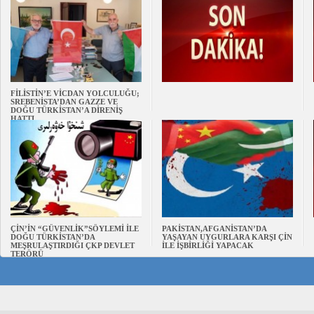
FİLİSTİN’E VİCDAN YOLCULUĞU;
SREBENİSTA’DAN GAZZE VE
DOĞU TÜRKİSTAN’A DİRENİŞ
HATTI
ÇİN’İN “GÜVENLİK”SÖYLEMİ İLE
PAKİSTAN,AFGANİSTAN’DA
DOĞU TÜRKİSTAN’DA
YAŞAYAN UYGURLARA KARŞI ÇİN
MEŞRULAŞTIRDIĞI ÇKP DEVLET
İLE İŞBİRLİĞİ YAPACAK
TERÖRÜ