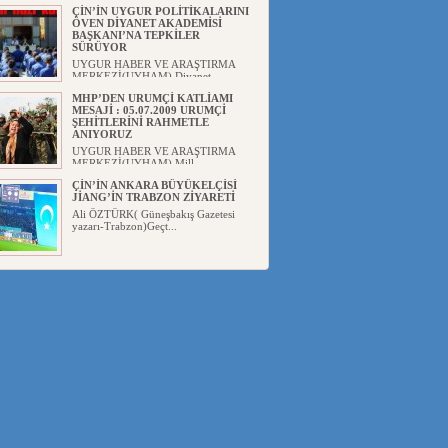
ÇİN’İN UYGUR POLİTİKALARINI
ÖVEN DİYANET AKADEMİSİ
BAŞKANI’NA TEPKİLER
SÜRÜYOR
UYGUR HABER VE ARAŞTIRMA
MERKEZİ(UYHAM) Diyanet
Akademis...
MHP’DEN URUMÇİ KATLİAMI
MESAJİ : 05.07.2009 URUMÇİ
ŞEHİTLERİNİ RAHMETLE
ANIYORUZ
UYGUR HABER VE ARAŞTIRMA
MERKEZİ(UYHAM) Mill...
ÇİN’İN ANKARA BÜYÜKELÇİSİ
JİANG’İN TRABZON ZİYARETİ
Ali ÖZTÜRK( Güneşbakış Gazetesi
yazarı-Trabzon)Geçt...
İŞGALCİ ÇİN’DEN “FETİHLER
SULTANI MEHMET”DİZİSİNE
GARİP SANSÜR VE HADSIZ İHTAR
Av. Oğuzhan ŞAHİN ÇİN'İN
TÜRKİYE'DE SANSÜR ARAYIŞI VE
...
SAADET PARTİSİ İLÇE BAŞKANI :
TEMMUZ AYI,DOĞU TÜRKİSTAN
İÇİN KATLİAM AYI DEĞİLDİR !
UYGUR HABER VE ARAŞTIRMA
MERKEZİ(UYHAM) Komünist
Çin'in...
İŞGALCİ ÇİN,DOĞU