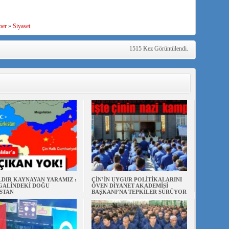
ber
»
Siyaset
1515 Kez Görüntülendi.
ILDIR KAYNAYAN YARAMIZ :
ÇİN’İN UYGUR POLİTİKALARINI
ŞGALİNDEKİ DOĞU
ÖVEN DİYANET AKADEMİSİ
STAN
BAŞKANI’NA TEPKİLER SÜRÜYOR