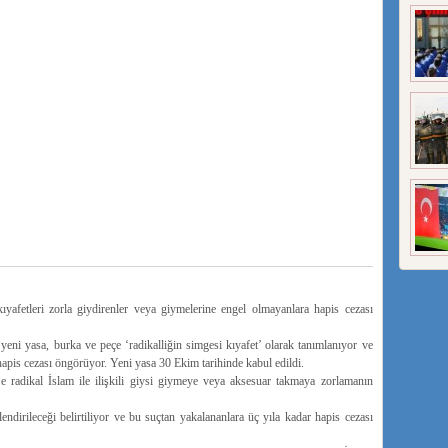
yafetleri zorla giydirenler veya giymelerine engel olmayanlara hapis cezası
ni yasa, burka ve peçe ‘radikalliğin simgesi kıyafet’ olarak tanımlanıyor ve
hapis cezası öngörüyor. Yeni yasa 30 Ekim tarihinde kabul edildi.
 ve radikal İslam ile ilişkili giysi giymeye veya aksesuar takmaya zorlamanın
lendirileceği belirtiliyor ve bu suçtan yakalananlara üç yıla kadar hapis cezası