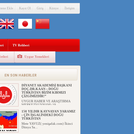
itene Ekle
Kayıt Ol
Giriş
Künye
İletişim
eri
TV Rehberi
etleri
Uygur Yemekleri
EN SON HABERLER
DİYANET AKADEMİSİ BAŞKANI
DOÇ.DR.KAAN : DOĞU
TÜRKİSTAN BİZİM KIRMIZI
ÇİZGİMİZDİR!”
UYGUR HABER VE ARAŞTIRMA
MERKEZİ(UYHAM) 19...
150 YILDIR KAYNAYAN YARAMIZ
: ÇİN İŞGALİNDEKİ DOĞU
TÜRKİSTAN
Mete YAVUZ( yenişafak.com) İkinci
Dünya Sa...