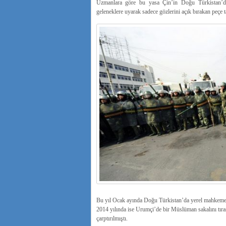
Uzmanlara göre bu yasa Çin’in Doğu Türkistan’d
geleneklere uyarak sadece gözlerini açık bırakan peçe t
Bu yıl Ocak ayında Doğu Türkistan’da yerel mahkeme 
2014 yılında ise Urumçi’de bir Müslüman sakalını tıraş
çarptırılmıştı.