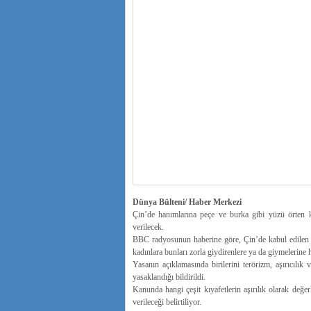
Dünya Bülteni/ Haber Merkezi
Çin’de hanımlarına peçe ve burka gibi yüzü örten kı
verilecek.
BBC radyosunun haberine göre, Çin’de kabul edilen ye
kadınlara bunları zorla giydirenlere ya da giymelerine 
Yasanın açıklamasında birilerini terörizm, aşırıcılık
yasaklandığı bildirildi.
Kanunda hangi çeşit kıyafetlerin aşırılık olarak değer
verileceği belirtiliyor.