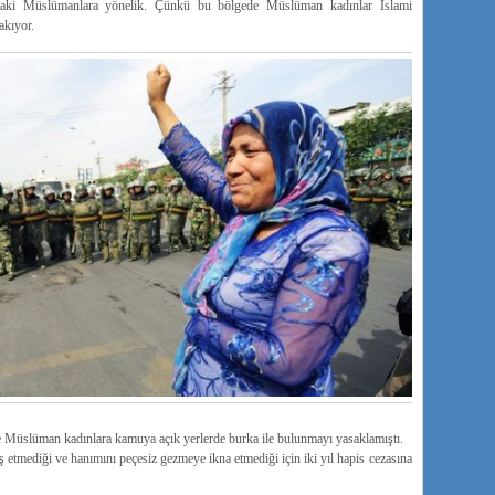
aki Müslümanlara yönelik. Çünkü bu bölgede Müslüman kadınlar İslami
akıyor.
Müslüman kadınlara kamuya açık yerlerde burka ile bulunmayı yasaklamıştı.
 etmediği ve hanımını peçesiz gezmeye ikna etmediği için iki yıl hapis cezasına