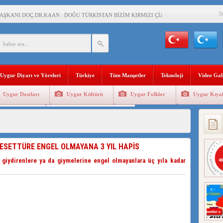
S
AŞKANI DOÇ.DR.KAAN : DOĞU TÜRKİSTAN BİZİM KIRMIZI ÇİZGİMİZDİR!”
 YARAMIZ : ÇİN İŞGALİNDEKİ DOĞU TÜRKİSTAN
KALARINI ÖVEN DİYANET AKADEMİSİ BAŞKANI’NA TEPKİLER SÜRÜYOR
İAMI MESAJİ : 05.07.2009 URUMÇİ ŞEHİTLERİNİ RAHMETLE ANIYORUZ
Uygur Diyarı ve Yöreleri
Türkiye
Tüm Manşetler
Teknoloji
Video Gal
LÇİSİ JİANG’İN TRABZON ZİYARETİ
Uygur Dostları
Uygur Kültürü
Uygur Folklor
Uygur Kıyaf
İHLER SULTANI MEHMET”DİZİSİNE GARİP SANSÜR VE HADSIZ İHTAR
Geleneksel Tip
Uygur Geleneksel Sporlar
BAŞKANI : TEMMUZ AYI,DOĞU TÜRKİSTAN İÇİN KATLİAM AYI DEĞİLDİR !
RKİSTAN’DA EN AZ 143 BİN UYGUR ÇOCUĞU AİLELERİNDEN KOPARDI
TESETTÜRE ENGEL OLMAYANA 3 YIL HAPİS
e giydirenlere ya da giymelerine engel olmayanlara üç yıla kadar
KLAR ALTINDA BİR VİTRİN Mİ, SUSTURULMUŞBER HAFİZA Mİ?