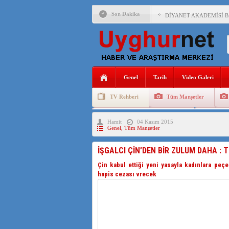
Son Dakika
DİYANET AKADEMİSİ B
150 YILDIR KAYNAYAN
ÇİN’İN UYGUR POLİTİ
MHP’DEN URUMÇİ KATL
Genel
Tarih
Video Galeri
ÇİN’İN ANKARA BÜYÜKE
TV Rehberi
Tüm Manşetler
İŞGALCİ ÇİN’DEN “FET
Uygurlarda Düğün ve Cenaze
Uygur 
Hamit
04 Kasım 2015
SAADET PARTİSİ İLÇE 
Genel
,
Tüm Manşetler
İŞGALCİ ÇİN,DOĞU TÜ
İŞGALCI ÇİN’DEN BİR ZULUM DAHA : 
Çin kabul ettiği yeni yasayla kadınlara peç
hapis cezası vrecek
AZİZANA KAŞGAR : IŞI