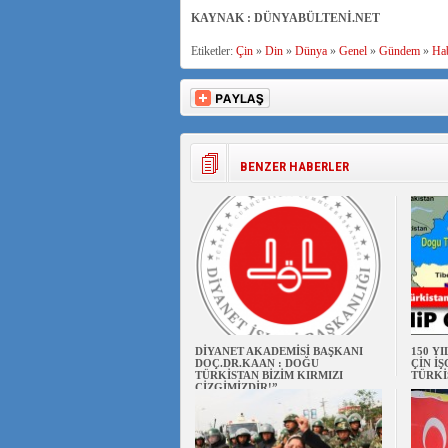
KAYNAK : DÜNYABÜLTENİ.NET
Etiketler:
Çin
»
Din
»
Dünya
»
Genel
»
Gündem
»
Ha
BENZER HABERLER
DİYANET AKADEMİSİ BAŞKANI
150 Y
DOÇ.DR.KAAN : DOĞU
ÇİN İ
TÜRKİSTAN BİZİM KIRMIZI
TÜRKİ
ÇİZGİMİZDİR!”