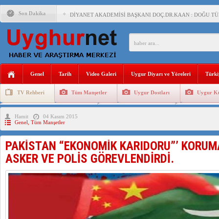
Son Dakika
DİYANET AKADEMİSİ BAŞKANI DOÇ.DR.KAAN : DOĞU TÜR
150 YILDIR KAYNAYAN YARAMIZ : ÇİN İŞGALİNDEKİ DO
ÇİN’İN UYGUR POLİTİKALARINI ÖVEN DİYANET AKADEM
MHP’DEN URUMÇİ KATLİAMI MESAJİ : 05.07.2009 URUM
Genel
Tarih
Video Galeri
Uygur Diyarı ve Yöreleri
Türki
ÇİN’İN ANKARA BÜYÜKELÇİSİ JİANG’İN TRABZON ZİYAR
TV Rehberi
Tüm Manşetler
Uygur Dostları
Uygur Kü
İŞGALCİ ÇİN’DEN “FETİHLER SULTANI MEHMET”DİZİSİN
Uygurlarda Düğün ve Cenaze
Uygur Geleneksel Tip
Uygur Gele
Hamit
04 Kasım 2015
SAADET PARTİSİ İLÇE BAŞKANI : TEMMUZ AYI,DOĞU TÜR
Genel
,
Tüm Manşetler
İŞGALCİ ÇİN,DOĞU TÜRKİSTAN’DA EN AZ 143 BİN UYGU
PAKİSTAN “EKONOMİK KARIDORU”’ KORUMA
ASKER VE POLİS GÖREVLENDİRDİ.