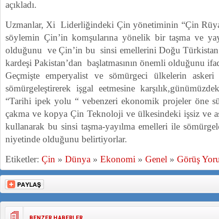
açıkladı.
Uzmanlar, Xi Liderliğindeki Çin yönetiminin “Çin Rüyas
söylemin Çin’in komşularına yönelik bir taşma ve yay
olduğunu ve Çin’in bu sinsi emellerini Doğu Türkistan’
kardeşi Pakistan’dan başlatmasının önemli olduğunu ifad
Geçmişte emperyalist ve sömürgeci ülkelerin askeri 
sömürgeleştirerek işgal eetmesine karşılık,günümüzdeki
“Tarihi ipek yolu “ vebenzeri ekonomik projeler öne s
çakma ve kopya Çin Teknoloji ve ülkesindeki işsiz ve a
kullanarak bu sinsi taşma-yayılma emelleri ile sömürgel
niyetinde olduğunu belirtiyorlar.
Etiketler:
Çin
»
Dünya
»
Ekonomi
»
Genel
»
Görüş Yor
BENZER HABERLER