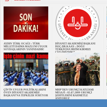
AYDIN TÜRK OCAĞI : TÜRK
DİYANET AKADEMİSİ BAŞKANI
MİLLETİ DAİMA MAZLUM UYGUR
DOÇ.DR.KAAN : DOĞU
SOYDAŞLARININ YANINDADIR!
TÜRKİSTAN BİZİM KIRMIZI
ÇİZGİMİZDİR!”
ÇİN’İN UYGUR POLİTİKALARINI
MHP’DEN URUMÇİ KATLİAMI
ÖVEN DİYANET AKADEMİSİ
MESAJİ : 05.07.2009 URUMÇİ
BAŞKANI’NA TEPKİLER SÜRÜYOR
ŞEHİTLERİNİ RAHMETLE
ANIYORUZ