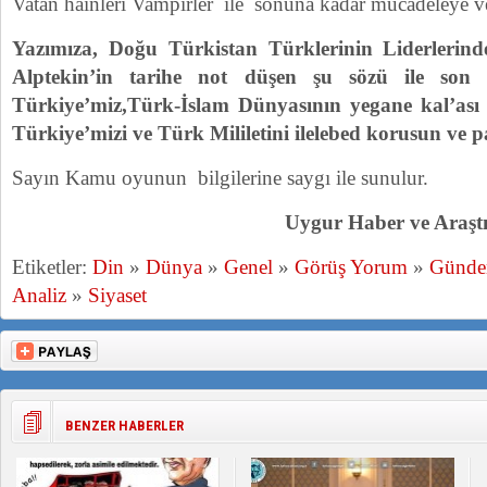
Vatan hainleri Vampirler ile sonuna kadar mücadeleye ve
Yazımıza, Doğu Türkistan Türklerinin Liderlerin
Alptekin’in tarihe not düşen şu sözü ile son 
Türkiye’miz,Türk-İslam Dünyasının yegane kal’ası v
Türkiye’mizi ve Türk Mililetini ilelebed korusun ve 
Sayın Kamu oyunun bilgilerine saygı ile sunulur.
Uygur Haber ve Araş
Etiketler:
Din
»
Dünya
»
Genel
»
Görüş Yorum
»
Günd
Analiz
»
Siyaset
BENZER HABERLER