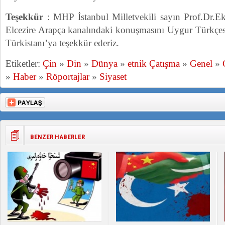
Teşekkür
: MHP İstanbul Milletvekili sayın Prof.Dr.E
Elcezire Arapça kanalındaki konuşmasını Uygur Türkçesi
Türkistanı’ya teşekkür ederiz.
Etiketler:
Çin
»
Din
»
Dünya
»
etnik Çatışma
»
Genel
»
»
Haber
»
Röportajlar
»
Siyaset
BENZER HABERLER