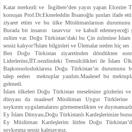
Katar merkezli ve İngiltere’den yayın yapan Elcezire 
konuşan Prof.Dr.Ekmeleddin İhsanoğlu şunları ifade ett
ziyaret ettim ve bu ülke Müslümanlarının durumunu
Burada bir insanın tasavvur ve kabull edemeyeceği ş
zulüm var. Doğu Türkistan’daki bu Çin zulmüne İslam d
sessiz kalıyor?İslam bilginleri ve Ülemalar neden hiç ses
Ben Doğu Türkistan ziyaretinden döndükten son
Liderlerine,İİT.nezdindeki Temsilcilikleri ile İslam Ülk
Başkonsolosluklarına Doğu Türkistan’ın durumunu bel
talep eeden mektuplar yazdım.Maalesef bu mektupla
gelmedi.
İslam ülkeleri Doğu Türkistan meselesine gözlerini ve 
dünyası da maalesef Müslüman Uygur Türklerine y
soykırım uygulamalarını görmemezlikten ve duymamazlık
Ey İslam Dünyası,Doğu Türkistanlı Kardeşlerimize bunu
Ey Müslüman Kardeşlerim lütfen Doğu Türkistan’d
soykırıma sessiz kalmayınız.