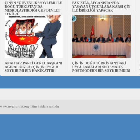
ÇİN’İN “GÜVENLİK”SÖYLEMİ İLE
PAKİSTAN,AFGANİSTAN’DA
DOĞU TÜRKİSTAN’DA
YAŞAYAN UYGURLARA KARŞI ÇİN
MEŞRULAŞTIRDIĞI ÇKP DEVLET
İLE İŞBİRLİĞİ YAPACAK
TERÖRÜ
ANAHTAR PARTİ GENEL BAŞKANI
ÇİN’İN DOĞU TÜRKİSTAN’DAKİ
AĞIRALİOĞLU : ÇİN’İN UYGUR
UYGULAMALARI SİSTEMATİK
SOYKIRIMI BİR HAKİKATTIR!
POSTMODERN BİR SOYKIRIMDIR!
www.uyghurnet.org Tüm hakları saklıdır