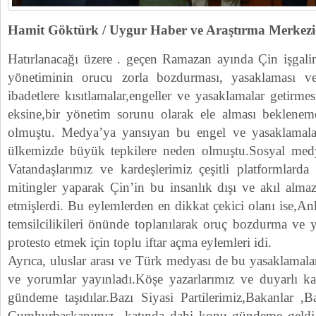
Hamit Göktürk / Uygur Haber ve Araştırma Merk
Hatırlanacağı üzere . geçen Ramazan ayında Çin işgal
yönetiminin orucu zorla bozdurması, yasaklaması
ibadetlere kısıtlamalar,engeller ve yasaklamalar getirme
eksine,bir yönetim sorunu olarak ele alması beklenem
olmuştu. Medya’ya yansıyan bu engel ve yasaklamalara
ülkemizde büyük tepkilere neden olmuştu.Sosyal medy
Vatandaşlarımız ve kardeşlerimiz çeşitli platformlarda 
mitingler yaparak Çin’in bu insanlık dışı ve akıl alma
etmişlerdi. Bu eylemlerden en dikkat çekici olanı ise,An
temsilcilikileri önünde toplanılarak oruç bozdurma ve 
protesto etmek için toplu iftar açma eylemleri idi.
Ayrıca, uluslar arası ve Türk medyası de bu yasaklamala
ve yorumlar yayınladı.Köşe yazarlarımız ve duyarlı k
gündeme taşıdılar.Bazı Siyasi Partilerimiz,Bakanlar 
Cumhurbaşkanımız katında dahi konu gündeme geldi. Y