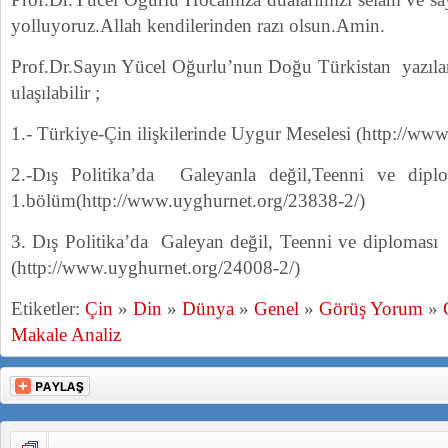
yolluyoruz.Allah kendilerinden razı olsun.Amin.
Prof.Dr.Sayın Yücel Oğurlu’nun Doğu Türkistan yazılar
ulaşılabilir ;
1.- Türkiye-Çin ilişkilerinde Uygur Meselesi (http://ww
2.-Dış Politika’da Galeyanla değil,Teenni ve dipl
1.bölüm(http://www.uyghurnet.org/23838-2/)
3. Dış Politika’da Galeyan değil, Teenni ve diploması 
(http://www.uyghurnet.org/24008-2/)
Etiketler:
Çin
»
Din
»
Dünya
»
Genel
»
Görüş Yorum
»
Makale Analiz