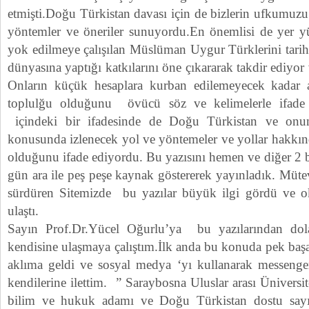
etmişti.Doğu Türkistan davası için de bizlerin ufkumuzu 
yöntemler ve öneriler sunuyordu.En önemlisi de yer y
yok edilmeye çalışılan Müslüman Uygur Türklerini tariht
dünyasına yaptığı katkılarını öne çıkararak takdir ediyo
Onların küçük hesaplara kurban edilemeyecek kadar
toplulğu olduğunu övücü söz ve kelimelerle ifade 
içindeki bir ifadesinde de Doğu Türkistan ve onun
konusunda izlenecek yol ve yöntemeler ve yollar hakkınd
olduğunu ifade ediyordu. Bu yazısını hemen ve diğer 2 b
gün ara ile peş peşe kaynak göstererek yayınladık. Müte
sürdüren Sitemizde bu yazılar büyük ilgi gördü ve ok
ulaştı.
Sayın Prof.Dr.Yücel Oğurlu’ya bu yazılarından dol
kendisine ulaşmaya çalıştım.İlk anda bu konuda pek baş
aklıma geldi ve sosyal medya ‘yı kullanarak messenge
kendilerine ilettim. ” Saraybosna Uluslar arası Üniversite
bilim ve hukuk adamı ve Doğu Türkistan dostu sayı