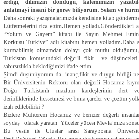
erdigi, dilimizin dondugu, kalemimizin yazabi
anlatmayi insani bir gorev biliyorum. Selam ve hurme
Daha sonraki yazışmalarımızda kendisine kitap göndermek
Lütfetmelerini rica ettim.Hemen yolladı.Gönderdikleri 
“Yolum ve Gayem” kitabı ile Sayın Mehmet Emin H
Korkusu Türkiye” adlı kitabını hemen yolladım.Daha so
kurmabilmiş olmamdan dolayı çok mutlu olduğumu
Türkistan konusundaki değerli fikir ve düşünceleri 
sabırsızlıkla beklediğimizi ifade ettim.
Şimdi düşünüyorum da, inanç,fikir ve duygu birliği ne
Bir Üniversitenin Rektörü olan değerli Hocamız kıyme
Doğu Türkistanlı mazlum kardeşlerinin dert ve i
derinliklerinde hessetmesi ve buna çareler ve çözüm yoll
izah edilebilirki ?
Bizlere Muhterem Hocamız ve bernzer değerli insanla
soydaş olarak yaratan Yüceler yücesi Mevla’mıza sonsu
Bu vesile ile Uluslar arası Saraybosna Üniversit
Prof.Dr.Yücel Oğurlu Hocamıza dualarımızı selam ve say