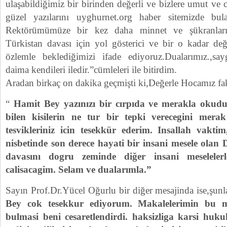
ulaşabildiğimiz bir birinden değerli ve bizlere umut ve c
güzel yazılarını uyghurnet.org haber sitemizde bula
Rektörümümüze bir kez daha minnet ve şükranları
Türkistan davası için yol gösterici ve bir o kadar değ
özlemle beklediğimizi ifade ediyoruz.Dualarımız.,sa
daima kendileri iledir.”cümleleri ile bitirdim.
Aradan birkaç on dakika geçmişti ki,Değerle Hocamız faki
“
Hamit Bey yazınızı bir cırpıda ve merakla okudu
bilen kisilerin ne tur bir tepki verecegini merak
tesvikleriniz icin tesekkür ederim. Insallah vakt
nisbetinde son derece hayati bir insani mesele olan 
davasını dogru zeminde diğer insani meseleler
calisacagim. Selam ve dualarımla.”
Sayın Prof.Dr.Yücel Oğurlu bir diğer mesajinda ise,şunla
Bey cok tesekkur ediyorum. Makalelerimin bu ma
bulmasi beni cesaretlendirdi. haksizliga karsi hukuk