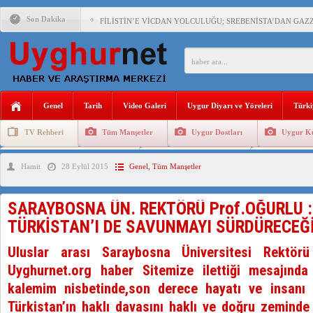
Son Dakika
FİLİSTİN’E VİCDAN YOLCULUĞU; SREBENİSTA’DAN GAZZ
ÇİN’İN “GÜVENLİK”SÖYLEMİ İLE DOĞU TÜRKİSTAN’DA 
Genel
Tarih
Video Galeri
Uygur Diyarı ve Yöreleri
Türki
PAKİSTAN,AFGANİSTAN’DA YAŞAYAN UYGURLARA KARŞI Ç
TV Rehberi
Tüm Manşetler
Uygur Dostları
Uygur Kü
Uygurlarda Düğün ve Cenaze
Uygur Geleneksel Tip
Uygur Gele
Hamit
28 Eylül 2015
Genel
,
Tüm Manşetler
ANAHTAR PARTİ GENEL BAŞKANI AĞIRALİOĞLU : ÇİN’İN
ÇİN’İN DOĞU TÜRKİSTAN’DAKİ UYGULAMALARI SİSTEM
SARAYBOSNA ÜN. REKTÖRÜ Prof.OĞURLU 
DİYANET AKADEMİSİ BAŞKANI DOÇ.DR.KAAN : DOĞU TÜR
TÜRKİSTAN’I DE SAVUNMAYI SÜRDÜRECEĞ
150 YILDIR KAYNAYAN YARAMIZ : ÇİN İŞGALİNDEKİ DO
Uluslar arası Saraybosna Üniversitesi Rektörü
Uyghurnet.org haber Sitemize ilettiği mesajında
kalemim nisbetinde,son derece hayatı ve insanı
Türkistan’ın haklı davasını haklı ve doğru zeminde