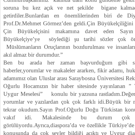
soruna bu kez açık ve net şekilde bigane kalmadıl
getirdiler.Bunlardan en önemlilerinden biri de Di
Prof.Dr.Mehmet Görmez’den geldi.Çin Büyükelçiliğini 
Çin Büyükelçisini makamına davet eden Sayın
Büyükelçiye’ye söylediği şu tarihi sözler çok 
Müslümanların Oruçlarının bozdurulması ve insanların
akıl almaz bir durumdur.”
Ben bu arada her zaman başvurduğum gibi si
haberler,yorumlar ve makaleler ararken, fikir adamı, hu
adamımız olan Uluslar arası Saraybosna Üniversitesi Re
Oğurlu Hocamızın bir haber sitesinde yayınlanan ” Tü
Uygur Meselesi” konulu bir yazısına rastladım.Değerl
yorumlar ve yazılardan çok çok farklı idi.Büyük bir me
tekrar okudum.Sayın Prof.Oğurlu Doğu Türkistan konus
vakıf idi. Makalesinde bu durum çok 
görülüyordu.Ayrıca,diaspora’da ve özellikle Türkiye’d
konusunda da çok şeyler bildiği açıktı ve Uygur dias