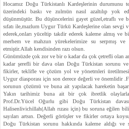
Hocamız Doğu Türkistanlı Kardeşlerinin durumunu te
üzerindeki baskı ve zulmün nasıl azaltılıp yok edi
düşünmüştür. Bu düşüncelerini gayet güzel,etraflı ve 
sıfatı ile,mazlum Uygur Türkü Kardeşlerine olan sevgi ve
ederek,onları yüceltip takdir ederek kaleme almış ve biz
merhem ve mahzun yürekelerimize su serpmış ve 
etmiştir.Allah kendisinden razı olsun.
Günümüzde çok zor ve bir o kadar da çok çetrefli olan 
kadar şerefli bir dava olan Doğu Türkistan sorunu ve
fikirler, teklifle ve çözüm yol ve yönetmleri üretilme
Uygur diasporası için son derece değerli ve önemlidir .F
sorunun çözümü ve buna ait yapılacak hareketin başar
Yakın tarihimiz buna ait bir çok ibretlik olaylar
Prof.Dr.Yücel Oğurlu gibi Doğu Türkistan davası
Halisenlivichillah(Allah rızası için) bu soruna eğilen bi
sayıları artsın. Değerli görüşler ve fikirler ortaya koy
Doğu Türkistan sorunu hakkında kaleme aldığı ve 