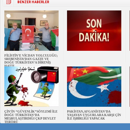
BENZER HABERLER
FİLİSTİN’E VİCDAN YOLCULUĞU;
SREBENİSTA’DAN GAZZE VE
DOĞU TÜRKİSTAN’A DİRENİŞ
HATTI
ÇİN’İN “GÜVENLİK”SÖYLEMİ İLE
PAKİSTAN,AFGANİSTAN’DA
DOĞU TÜRKİSTAN’DA
YAŞAYAN UYGURLARA KARŞI ÇİN
MEŞRULAŞTIRDIĞI ÇKP DEVLET
İLE İŞBİRLİĞİ YAPACAK
TERÖRÜ