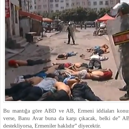
Bu mantığa göre ABD ve AB, Ermeni iddiaları konus
verse, Banu Avar buna da karşı çıkacak, belki de” A
destekliyorsa, Ermeniler haklıdır” diyecektir.