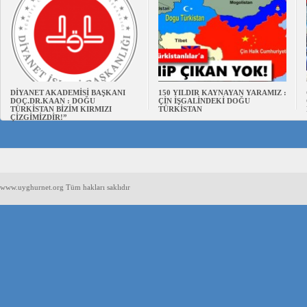
DİYANET AKADEMİSİ BAŞKANI
150 YILDIR KAYNAYAN YARAMIZ :
DOÇ.DR.KAAN : DOĞU
ÇİN İŞGALİNDEKİ DOĞU
TÜRKİSTAN BİZİM KIRMIZI
TÜRKİSTAN
ÇİZGİMİZDİR!”
www.uyghurnet.org Tüm hakları saklıdır