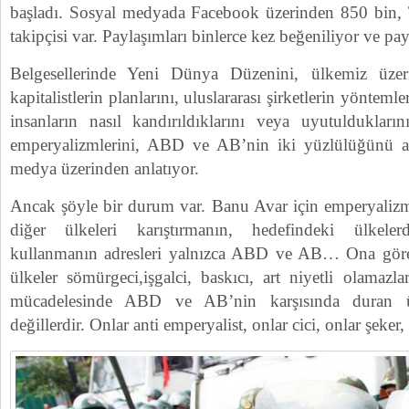
başladı. Sosyal medyada Facebook üzerinden 850 bin, 
takipçisi var. Paylaşımları binlerce kez beğeniliyor ve pay
Belgesellerinde Yeni Dünya Düzenini, ülkemiz üzer
kapitalistlerin planlarını, uluslararası şirketlerin yöntemle
insanların nasıl kandırıldıklarını veya uyutulduklar
emperyalizmlerini, ABD ve AB’nin iki yüzlülüğünü anl
medya üzerinden anlatıyor.
Ancak şöyle bir durum var. Banu Avar için emperyalizm
diğer ülkeleri karıştırmanın, hedefindeki ülkeler
kullanmanın adresleri yalnızca ABD ve AB… Ona gör
ülkeler sömürgeci,işgalci, baskıcı, art niyetli olamazl
mücadelesinde ABD ve AB’nin karşısında duran ül
değillerdir. Onlar anti emperyalist, onlar cici, onlar şeker,