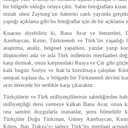
bir bölgede olduğu ortaya çıktı. Sahte fotoğraflara kızan 
mizah sitesi Zaytung’un haberini canlı yayında gerçek
yaptığı açıklama gibi bu fotoğraflar için de bir açıklama 
Kısacası diyebiliriz ki, Banu Avar ve benzerleri,
Azerbaycan, Kırım, Türkmeneli ve Türk’ün yaşadığı her
araştırma, analiz, belgesel yaparken, yazılar yazıp ko
düşünceleri asla ve asla Türk milletinin menfaatleri d
karşı durmak, onun karşısındaki Rusya ve Çin gibi güçler
kafa bugün Suriye ve Irak’ta kurulmaya çalışılan Kürdi
sempati toplasa da, o bölgede bir Türkmeneli devleti ku
aynı derecede bir sertlikle karşı çıkacaktır.
Türkçülerin ve Türk milliyetçililerinin sahteliğinden b
milliyetçiliği dersi vermeye kalkan Banu Avar, onun ka
ona samimi duygularla inananlar, şunu bilmelidir ki
Türkçüler Doğu Türkistan, Güney Azerbaycan, Kırım
Kıbrıs, Batı Trakya’yı sadece Türk’ün menfaati açısınd