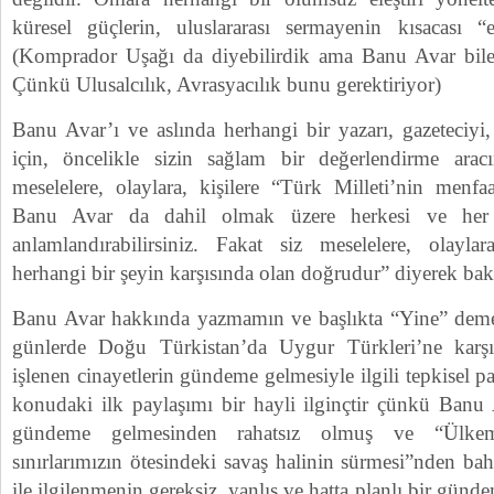
küresel güçlerin, uluslararası sermayenin kısacası “
(Komprador Uşağı da diyebilirdik ama Banu Avar bile o
Çünkü Ulusalcılık, Avrasyacılık bunu gerektiriyor)
Banu Avar’ı ve aslında herhangi bir yazarı, gazeteciyi,
için, öncelikle sizin sağlam bir değerlendirme aracı
meselelere, olaylara, kişilere “Türk Milleti’nin menfa
Banu Avar da dahil olmak üzere herkesi ve her
anlamlandırabilirsiniz. Fakat siz meselelere, olayla
herhangi bir şeyin karşısında olan doğrudur” diyerek baka
Banu Avar hakkında yazmamın ve başlıkta “Yine” deme
günlerde Doğu Türkistan’da Uygur Türkleri’ne karş
işlenen cinayetlerin gündeme gelmesiyle ilgili tepkisel 
konudaki ilk paylaşımı bir hayli ilginçtir çünkü Banu
gündeme gelmesinden rahatsız olmuş ve “Ülke
sınırlarımızın ötesindeki savaş halinin sürmesi”nden b
ile ilgilenmenin gereksiz, yanlış ve hatta planlı bir gü