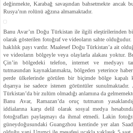
değinmekte, Karabağ savaşından bahsetmekte ancak bu
Rusya’nın rolünü ağzına almamaktadır.
Banu Avar’ın Doğu Türkistan ile ilgili eleştirilerinden bi
olarak gösterilen fotoğraf ve videoların sahte olduğudu
haklılık payı vardır. Maalesef Doğu Türkistan’a ait oldu
ve videoların bölgeyle veya olaylarla alakası yoktur. Bu
Çin’in bölgedeki telefon, internet ve medyayı t
tutmasından kaynaklanmakta, bölgeden yeterince haber
perde ülkelerinde görülen bir biçimde bölge kapalı k
dışarıya ise sadece istenen görüntüler sunulmaktad
Türkistan’da bir zulüm olmadığı anlamına da gelmemekte
Banu Avar, Ramazan’da oruç tutmanın yasaklandığ
iddialarına karşı delil olarak sosyal medya hesabınd
fotoğrafları paylaşmayı da ihmal etmedi. Lakin fotoğr
güneydoğusundaki Guangzhou kentinde yer alan Saa
olduğu yani Urumçi ile mesafesi uçakla yaklaşık 5 saat, 