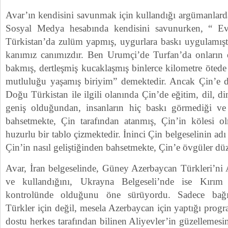
Avar’ın kendisini savunmak için kullandığı argümanlarda
Sosyal Medya hesabında kendisini savunurken, “ Ev
Türkistan’da zulüm yapmış, uygurlara baskı uygulamıştı
kanımız canımızdır. Ben Urumçi’de Turfan’da onların el
bakmış, dertleşmiş kucaklaşmış binlerce kilometre ö
mutluluğu yaşamış biriyim” demektedir. Ancak Çin’e dai
Doğu Türkistan ile ilgili olanında Çin’de eğitim, dil, 
geniş olduğundan, insanların hiç baskı görmediği 
bahsetmekte, Çin tarafından atanmış, Çin’in kölesi ol
huzurlu bir tablo çizmektedir. İninci Çin belgeselinin ad
Çin’in nasıl geliştiğinden bahsetmekte, Çin’e övgüler dü
Avar, İran belgeselinde, Güney Azerbaycan Türkleri’ni
ve kullandığını, Ukrayna Belgeseli’nde ise Kırım
kontrolünde olduğunu öne sürüyordu. Sadece bağı
Türkler için değil, mesela Azerbaycan için yaptığı prog
dostu herkes tarafından bilinen Aliyevler’in güzellemesi