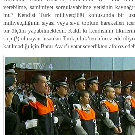
verebilme, samimiyet sorgulayabilme yetisinin kaynağı
mu? Kendisi Türk milliyetçiliği konusunda bir u
milliyetçiliğinin siyasi veya sivil toplum hareketleri içe
bir ölçüm yapabilmektedir. Kaldı ki kendisinin fikirleri
suçu(!) olmayan insanları Türkçülük’ten aforoz edebiliyors
katılmadığı için Banu Avar’ı vatanseverlikten aforoz edeb