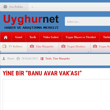
Son Dakika
ANAHTAR PARTİ GENEL BAŞKANI AĞIRALİOĞLU : ÇİN’İN
ÇİN’İN DOĞU TÜRKİSTAN’DAKİ UYGULAMALARI SİSTEM
DİYANET AKADEMİSİ BAŞKANI DOÇ.DR.KAAN : DOĞU TÜR
Genel
Tarih
Video Galeri
Uygur Diyarı ve Yöreleri
Türki
150 YILDIR KAYNAYAN YARAMIZ : ÇİN İŞGALİNDEKİ DO
TV Rehberi
Tüm Manşetler
Uygur Dostları
Uygur Kü
ÇİN’İN UYGUR POLİTİKALARINI ÖVEN DİYANET AKADEM
Uygurlarda Düğün ve Cenaze
Uygur Geleneksel Tip
Uygur Gele
Hamit
19 Eylül 2015
Tarih
,
Tüm Manşetler
MHP’DEN URUMÇİ KATLİAMI MESAJİ : 05.07.2009 URUM
YİNE BİR “BANU AVAR VAK’ASI”