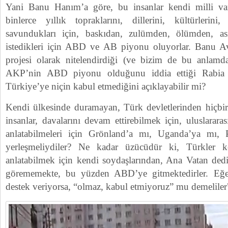
Yani Banu Hanım’a göre, bu insanlar kendi milli varlı
binlerce yıllık topraklarını, dillerini, kültürlerini,
savundukları için, baskıdan, zulümden, ölümden, a
istedikleri için ABD ve AB piyonu oluyorlar. Banu Av
projesi olarak nitelendirdiği (ve bizim de bu anlam
AKP’nin ABD piyonu olduğunu iddia ettiği Rabia 
Türkiye’ye niçin kabul etmediğini açıklayabilir mi?
Kendi ülkesinde duramayan, Türk devletlerinden hiçbir
insanlar, davalarını devam ettirebilmek için, uluslarar
anlatabilmeleri için Grönland’a mı, Uganda’ya mı,
yerleşmeliydiler? Ne kadar üzücüdür ki, Türkler k
anlatabilmek için kendi soydaşlarından, Ana Vatan dedi
görememekte, bu yüzden ABD’ye gitmektedirler. Eğ
destek veriyorsa, “olmaz, kabul etmiyoruz” mu demeliler