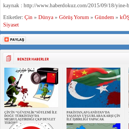
kaynak : http://www.haberdokuz.com/2015/09/18/yine-b
Etiketler:
Çin
»
Dünya
»
Görüş Yorum
»
Gündem
»
kÖ
Siyaset
BENZER HABERLER
ÇİN’İN “GÜVENLİK”SÖYLEMİ İLE
PAKİSTAN,AFGANİSTAN’DA
DOĞU TÜRKİSTAN’DA
YAŞAYAN UYGURLARA KARŞI ÇİN
MEŞRULAŞTIRDIĞI ÇKP DEVLET
İLE İŞBİRLİĞİ YAPACAK
TERÖRÜ