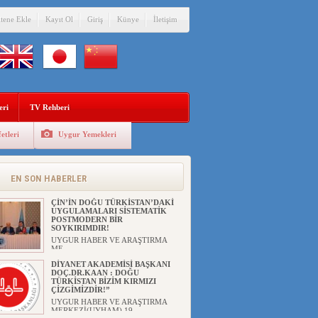
itene Ekle
Kayıt Ol
Giriş
Künye
İletişim
eri
TV Rehberi
etleri
Uygur Yemekleri
ANAHTAR PARTİ GENEL
BAŞKANI AĞIRALİOĞLU : ÇİN’İN
UYGUR SOYKIRIMI BİR
HAKİKATTIR!
EN SON HABERLER
UYGUR HABER VE ARAŞTIRMA
MERKEZİ Anahtar Parti Genel
Başka...
ÇİN’İN DOĞU TÜRKİSTAN’DAKİ
UYGULAMALARI SİSTEMATİK
POSTMODERN BİR
SOYKIRIMDIR!
UYGUR HABER VE ARAŞTIRMA
ME...
DİYANET AKADEMİSİ BAŞKANI
DOÇ.DR.KAAN : DOĞU
TÜRKİSTAN BİZİM KIRMIZI
ÇİZGİMİZDİR!”
UYGUR HABER VE ARAŞTIRMA
MERKEZİ(UYHAM) 19...