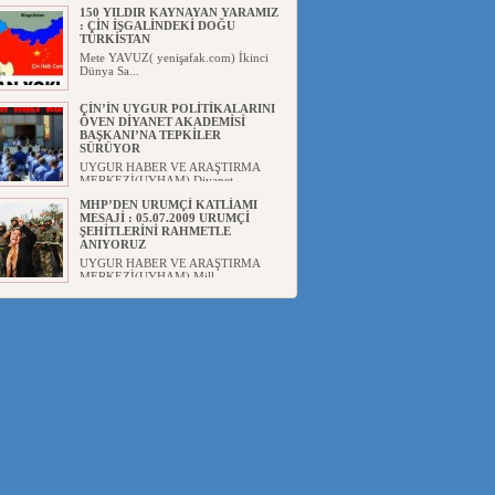
150 YILDIR KAYNAYAN YARAMIZ
: ÇİN İŞGALİNDEKİ DOĞU
TÜRKİSTAN
Mete YAVUZ( yenişafak.com) İkinci
Dünya Sa...
ÇİN’İN UYGUR POLİTİKALARINI
ÖVEN DİYANET AKADEMİSİ
BAŞKANI’NA TEPKİLER
SÜRÜYOR
UYGUR HABER VE ARAŞTIRMA
MERKEZİ(UYHAM) Diyanet
Akademis...
MHP’DEN URUMÇİ KATLİAMI
MESAJİ : 05.07.2009 URUMÇİ
ŞEHİTLERİNİ RAHMETLE
ANIYORUZ
UYGUR HABER VE ARAŞTIRMA
MERKEZİ(UYHAM) Mill...
ÇİN’İN ANKARA BÜYÜKELÇİSİ
JİANG’İN TRABZON ZİYARETİ
Ali ÖZTÜRK( Güneşbakış Gazetesi
yazarı-Trabzon)Geçt...
İŞGALCİ ÇİN’DEN “FETİHLER
SULTANI MEHMET”DİZİSİNE
GARİP SANSÜR VE HADSIZ İHTAR
Av. Oğuzhan ŞAHİN ÇİN'İN
TÜRKİYE'DE SANSÜR ARAYIŞI VE
...
SAADET PARTİSİ İLÇE BAŞKANI :