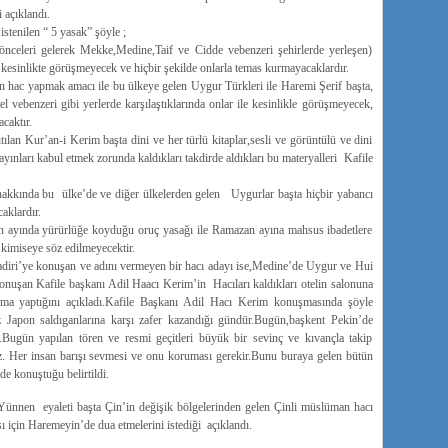
 açıklandı.
stenilen “ 5 yasak” şöyle ;
önceleri gelerek Mekke,Medine,Taif ve Cidde vebenzeri şehirlerde yerleşen)
le kesinlikte görüşmeyecek ve hiçbir şekilde onlarla temas kurmayacaklardır.
n hac yapmak amacı ile bu ülkeye gelen Uygur Türkleri ile Haremi Şerif başta,
el vebenzeri gibi yerlerde karşılaştıklarında onlar ile kesinlikle görüşmeyecek,
caktır.
ıtılan Kur’an-i Kerim başta dini ve her türlü kitaplar,sesli ve görüntülü ve dini
yayınları kabul etmek zorunda kaldıkları takdirde aldıkları bu materyalleri Kafile
 hakkında bu ülke’de ve diğer ülkelerden gelen Uygurlar başta hiçbir yabancı
aklardır.
 ayında yürürlüğe koyduğu oruç yasağı ile Ramazan ayına mahsus ibadetlere
 kimiseye söz edilmeyecektir.
ri’ye konuşan ve adını vermeyen bir hacı adayı ise,Medine’de Uygur ve Hui
onuşan Kafile başkanı Adil Haacı Kerim’in Hacıları kaldıkları otelin salonuna
ma yaptığını açıkladı.Kafile Başkanı Adil Hacı Kerim konuşmasında şöyle
z Japon saldıganlarına karşı zafer kazandığı gündür.Bugün,başkent Pekin’de
r.Bugün yapılan tören ve resmi geçitleri büyük bir sevinç ve kıvançla takip
. Her insan barışı sevmesi ve onu koruması gerekir.Bunu buraya gelen bütün
nde konuştuğu belirtildi.
,Yünnen eyaleti başta Çin’in değişik bölgelerinden gelen Çinli müslüman hacı
ı için Haremeyin’de dua etmelerini istediği açıklandı.