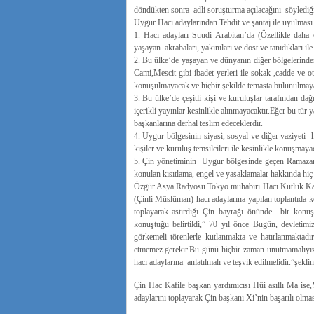
döndükten sonra adli soruşturma açılacağını söylediği
Uygur Hacı adaylarından Tehdit ve şantaj ile uyulması i
1. Hacı adayları Suudi Arabitan’da (Özellikle daha 
yaşayan akrabaları, yakınıları ve dost ve tanıdıkları i
2. Bu ülke’de yaşayan ve dünyanın diğer bölgelerinde
Cami,Mescit gibi ibadet yerleri ile sokak ,cadde ve ot
konuşulmayacak ve hiçbir şekilde temasta bulunulmaya
3. Bu ülke’de çeşitli kişi ve kuruluşlar tarafından dağ
içerikli yayınlar kesinlikle alınmayacaktır.Eğer bu tür 
başkanlarına derhal teslim edeceklerdir.
4. Uygur bölgesinin siyasi, sosyal ve diğer vaziyeti
kişiler ve kuruluş temsilcileri ile kesinlikle konuşmayac
5. Çin yönetiminin Uygur bölgesinde geçen Ramazan
konulan kısıtlama, engel ve yasaklamalar hakkında hiç
Özgür Asya Radyosu Tokyo muhabiri Hacı Kutluk Kadi
(Çinli Müslüman) hacı adaylarına yapılan toplantıda k
toplayarak astırdığı Çin bayrağı önünde bir konuş
konuştuğu belirtildi,” 70 yıl önce Bugün, devletimi
görkemeli törenlerle kutlanmakta ve hatırlanmaktadı
etmemez gerekir.Bu günü hiçbir zaman unutmamalıyız
hacı adaylarına anlatılmalı ve teşvik edilmelidir.”şekli
Çin Hac Kafile başkan yardımıcısı Hüi asıllı Ma ise
adaylarını toplayarak Çin başkanı Xi’nin başarılı olmas