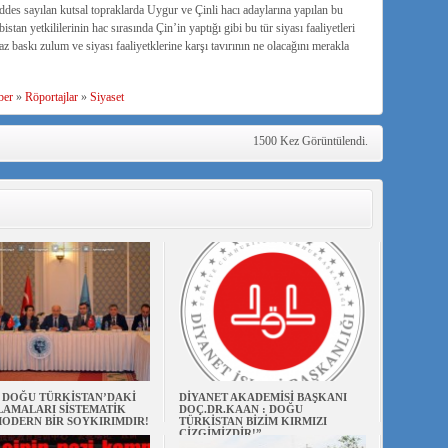
des sayılan kutsal topraklarda Uygur ve Çinli hacı adaylarına yapılan bu
an yetkililerinin hac sırasında Çin’in yaptığı gibi bu tür siyası faaliyetleri
z baskı zulum ve siyası faaliyetklerine karşı tavırının ne olacağını merakla
ber
»
Röportajlar
»
Siyaset
1500 Kez Görüntülendi.
N DOĞU TÜRKİSTAN’DAKİ
DİYANET AKADEMİSİ BAŞKANI
AMALARI SİSTEMATİK
DOÇ.DR.KAAN : DOĞU
ODERN BİR SOYKIRIMDIR!
TÜRKİSTAN BİZİM KIRMIZI
ÇİZGİMİZDİR!”