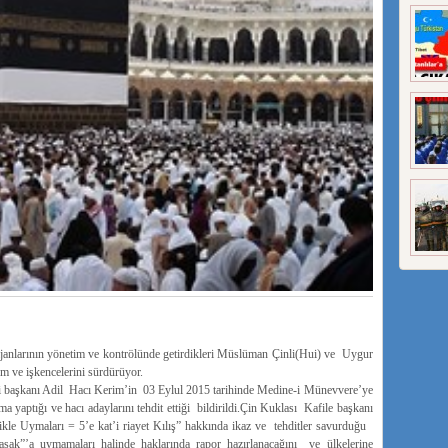
ajanlarının yönetim ve kontrölünde getirdikleri Müslüman Çinli(Hui) ve Uygur
um ve işkencelerini sürdürüyor.
lesi başkanı Adil Hacı Kerim’in 03 Eylul 2015 tarihinde Medine-i Münevvere’ye
yaptığı ve hacı adaylarını tehdit ettiği bildirildi.Çin Kuklası Kafile başkanı
kle Uymaları = 5’e kat’i riayet Kılış” hakkında ikaz ve tehditler savurduğu
Yasak”’a uymamaları halinde haklarında rapor hazırlanacağını ve ülkelerine