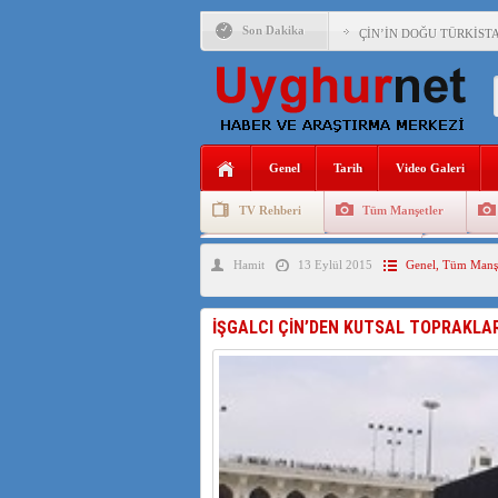
Son Dakika
ÇİN’İN DOĞU TÜRKİST
DİYANET AKADEMİSİ B
150 YILDIR KAYNAYAN
ÇİN’İN UYGUR POLİTİ
Genel
Tarih
Video Galeri
MHP’DEN URUMÇİ KATL
TV Rehberi
Tüm Manşetler
ÇİN’İN ANKARA BÜYÜKE
Uygurlarda Düğün ve Cenaze
Uygur 
Hamit
13 Eylül 2015
Genel
,
Tüm Manşe
İŞGALCİ ÇİN’DEN “FET
SAADET PARTİSİ İLÇE 
İŞGALCI ÇİN’DEN KUTSAL TOPRAKLA
İŞGALCİ ÇİN,DOĞU TÜ