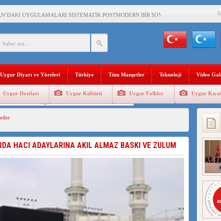
S
AN’DAKİ UYGULAMALARI SİSTEMATİK POSTMODERN BİR SOYKIRIMDIR!
AŞKANI DOÇ.DR.KAAN : DOĞU TÜRKİSTAN BİZİM KIRMIZI ÇİZGİMİZDİR!”
 YARAMIZ : ÇİN İŞGALİNDEKİ DOĞU TÜRKİSTAN
KALARINI ÖVEN DİYANET AKADEMİSİ BAŞKANI’NA TEPKİLER SÜRÜYOR
Uygur Diyarı ve Yöreleri
Türkiye
Tüm Manşetler
Teknoloji
Video Gal
İAMI MESAJİ : 05.07.2009 URUMÇİ ŞEHİTLERİNİ RAHMETLE ANIYORUZ
Uygur Dostları
Uygur Kültürü
Uygur Folklor
Uygur Kıyaf
LÇİSİ JİANG’İN TRABZON ZİYARETİ
Geleneksel Tip
Uygur Geleneksel Sporlar
tler
İHLER SULTANI MEHMET”DİZİSİNE GARİP SANSÜR VE HADSIZ İHTAR
BAŞKANI : TEMMUZ AYI,DOĞU TÜRKİSTAN İÇİN KATLİAM AYI DEĞİLDİR !
RDA HACI ADAYLARINA AKIL ALMAZ BASKI VE ZULUM
RKİSTAN’DA EN AZ 143 BİN UYGUR ÇOCUĞU AİLELERİNDEN KOPARDI