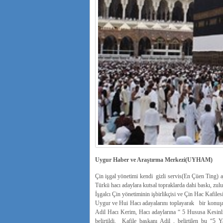
Uygur Haber ve Araştırma Merkezi(UYHAM)
Çin işgal yönetimi kendi gizli servis(En Çüen Ting) 
Türkü hacı adaylara kutsal topraklarda dahi baskı, zul
İşgalcı Çin yönetiminin işbirlikçisi ve Çin Hac Kafi
Uygur ve Hui Hacı adayalarını toplayarak bir konuşma 
Adil Hacı Kerim, Hacı adaylarına “ 5 Hususa Kesinli
belirtildi. Kafile başkanı Adil , belirtilen bu “5 