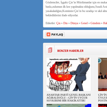
Gözlemciler, İşgalcı Çin’in Müslümanlar için en mukad
baskı,zulumun ilk kez yapılmakta olduğunu,Suudi Arabist
yasakaladığını,Komünist Çin’in bu sıradışı ve akıl alma
beklediklerini ifade ediyorlar.
Etiketler:
Çin
»
Din
»
Dünya
»
Genel
»
Gündem
»
Ha
BENZER HABERLER
ANAHTAR PARTİ GENEL BAŞKANI
ÇİN’İ
AĞIRALİOĞLU : ÇİN’İN UYGUR
UYGUL
SOYKIRIMI BİR HAKİKATTIR!
POSTM