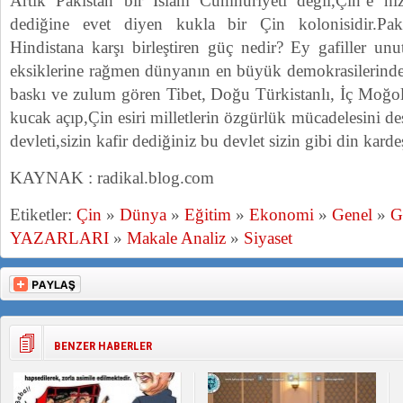
Artık Pakistan bir İslam Cumhuriyeti değil,Çin’e 
dediğine evet diyen kukla bir Çin kolonisidir.Pak
Hindistana karşı birleştiren güç nedir? Ey gafiller u
eksiklerine rağmen dünyanın en büyük demokrasilerinden
baskı ve zulum gören Tibet, Doğu Türkistanlı, İç Moğoli
kucak açıp,Çin esiri milletlerin özgürlük mücadelesini 
devleti,sizin kafir dediğiniz bu devlet sizin gibi din kard
KAYNAK : radikal.blog.com
Etiketler:
Çin
»
Dünya
»
Eğitim
»
Ekonomi
»
Genel
»
G
YAZARLARI
»
Makale Analiz
»
Siyaset
BENZER HABERLER