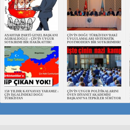
ANAHTAR PARTİ GENEL BAŞKANI
ÇİN’İN DOĞU TÜRKİSTAN’DAKİ
AĞIRALİOĞLU : ÇİN’İN UYGUR
UYGULAMALARI SİSTEMATİK
SOYKIRIMI BİR HAKİKATTIR!
POSTMODERN BİR SOYKIRIMDIR!
150 YILDIR KAYNAYAN YARAMIZ :
ÇİN’İN UYGUR POLİTİKALARINI
ÇİN İŞGALİNDEKİ DOĞU
ÖVEN DİYANET AKADEMİSİ
TÜRKİSTAN
BAŞKANI’NA TEPKİLER SÜRÜYOR