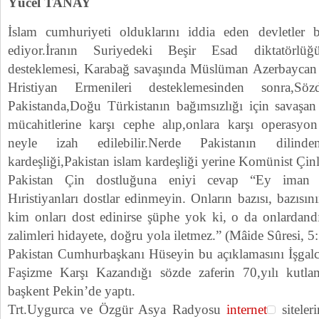
Yücel TANAY
İslam cumhuriyeti olduklarını iddia eden devletler b
ediyor.İranın Suriyedeki Beşir Esad diktatörlü
desteklemesi, Karabağ savaşında Müslüman Azerbaycan T
Hristiyan Ermenileri desteklemesinden sonra,Sö
Pakistanda,Doğu Türkistanın bağımsızlığı için sava
mücahitlerine karşı cephe alıp,onlara karşı operasyon
neyle izah edilebilir.Nerde Pakistanın dilind
kardeşliği,Pakistan islam kardeşliği yerine Komünist Çinle
Pakistan Çin dostluğuna eniyi cevap “Ey iman e
Hıristiyanları dostlar edinmeyin. Onların bazısı, bazısını
kim onları dost edinirse şüphe yok ki, o da onlardan
zalimleri hidayete, doğru yola iletmez.” (Mâide Sûresi, 5
Pakistan Cumhurbaşkanı Hüseyin bu açıklamasını İşgalc
Faşizme Karşı Kazandığı sözde zaferin 70,yılı kutlam
başkent Pekin’de yaptı.
Trt.Uygurca ve Özgür Asya Radyosu
internet
siteler