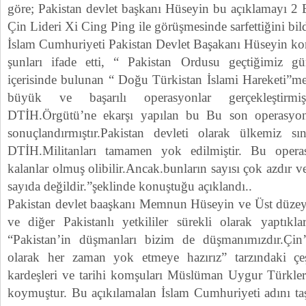
göre; Pakistan devlet başkanı Hüseyin bu açıklamayı 2 
Çin Lideri Xi Cing Ping ile görüşmesinde sarfettiğini bild
İslam Cumhuriyeti Pakistan Devlet Başakanı Hüseyin konu
şunları ifade etti, “ Pakistan Ordusu geçtiğimiz gün
içerisinde bulunan “ Doğu Türkistan İslami Hareketi”me
büyük ve başarılı operasyonlar gerçekleştirmi
DTİH.Örgütü’ne ekarşı yapılan bu Bu son operasyonu
sonuçlandırmıştır.Pakistan devleti olarak ülkemiz sını
DTİH.Militanları tamamen yok edilmiştir. Bu opera
kalanlar olmuş olibilir.Ancak.bunların sayısı çok azdır 
sayıda değildir.”şeklinde konuştuğu açıklandı..
Pakistan devlet baaşkanı Memnun Hüseyin ve Üst düzey 
ve diğer Pakistanlı yetkililer sürekli olarak yaptıklar
“Pakistan’in düşmanları bizim de düşmanımızdır.Çin’
olarak her zaman yok etmeye hazırız” tarzındaki çeşi
kardeşleri ve tarihi komşuları Müslüman Uygur Türkleri
koymuştur. Bu açıkılamalan İslam Cumhuriyeti adını taş