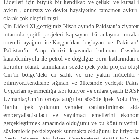
Liderleri için büyük bir hendikap ve çelişki ve kutsal
aykırı , onursuz ve devlet haysiyetine tamamen aykırı 
olarak çok eleştirilmişti.
Çin Lideri Xi,geçtiğimiz Nisan ayında Pakistan’a ziyare
tutarında çeşitli projeleri kapsayan 16 anlaşma imzal
önemli ayağını ise.Kaşgar’dan başlayan ve Pakista
Pakistan’in Arap denizi kıyısında bulunan Gwadra 
kara,demiryolu ile petrol ve doğalgaz boru hatlarından 
korudur olarak tanımlanan sözde ipek yolu projesi oluş
Çin’in bölge’deki en sadık ve ene yakın müttefiki ve
biliniyor.Kendisine sığınan ve ülkesinde yerleşik Pak
Uygurları ayırımcılığa tabi tutuyor ve onlara çeşitli BAS
Uzmanlar,Çin’in ortaya attığı bu sözöde İpek Yolu Proj
Tarihi İpek yolunun yeniden canlandırılması alda
emperyalist,istilacı ve yayılmacı emellerini ekon
gerçekleştirmek amacında olduğunu ve bu kötü niyetini 
söylemlerle perdeleyerek sunmakta olduğunu belirtiyorla