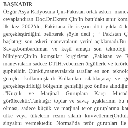
BAŞKADIR
Özgür Asya Radyosuna Çin-Pakistan ortak askeri manevral
cevaplandıran Doç.Dr.Ekrem Çin’in batı’dakı sınır komşu
ilk kez 2002’de, Pakistana ile ise,son dört yılda 4 
gerçekleştirdiğini belirterek şöyle dedi ; “ Pakistan 
başlattığı son askeri manevraların yerini açıklamadı.Bu
Savaş,bombardıman ve keşif amaçlı son teknoloji u
biliniyor.Çin’in komşuları kırgizistan ,Pakistan ve 
manevraların sadece DTİH.vebenzeri örgütlerle ve terör
şüphelidir. Çünkü,manevralarda taraflar en son teknolo
gereçler kullanmışlardır.Kullanılan silahlar,araç ve 
gerçekleşetirildiği bölgenin genişliği göz önüne alındığı
,”Küçük ve Marjinal Guruplara Karşı Mücade
görülecektir.Tank,ağır toplar ve savaş uçaklarının bu 
olması, sadece küçük ve marjinal terör guruplarına ka
ülke veya ülkelerin resmi silahlı kuvvetlerine(Ordula
sinyalını vermektedir. Normal’da terör gurupları ile 