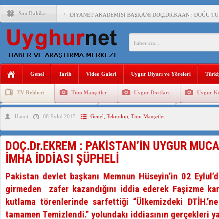
Son Dakika
DİYANET AKADEMİSİ BAŞKANI DOÇ.DR.KAAN : DOĞU TÜR
150 YILDIR KAYNAYAN YARAMIZ : ÇİN İŞGALİNDEKİ DO
ÇİN’İN UYGUR POLİTİKALARINI ÖVEN DİYANET AKADEM
MHP’DEN URUMÇİ KATLİAMI MESAJİ : 05.07.2009 URUM
Genel
Tarih
Video Galeri
Uygur Diyarı ve Yöreleri
Türki
ÇİN’İN ANKARA BÜYÜKELÇİSİ JİANG’İN TRABZON ZİYAR
TV Rehberi
Tüm Manşetler
Uygur Dostları
Uygur Kü
İŞGALCİ ÇİN’DEN “FETİHLER SULTANI MEHMET”DİZİSİN
Uygurlarda Düğün ve Cenaze
Uygur Geleneksel Tip
Uygur Gele
Hamit
08 Eylül 2015
Genel
,
Teknoloji
,
Tüm Manşetler
SAADET PARTİSİ İLÇE BAŞKANI : TEMMUZ AYI,DOĞU TÜR
İŞGALCİ ÇİN,DOĞU TÜRKİSTAN’DA EN AZ 143 BİN UYGU
DOÇ.Dr.EKREM : PAKİSTAN’İN UYGUR MÜC
İMHA İDDİASI ŞÜPHELİ
AZİZANA KAŞGAR : IŞIKLAR ALTINDA BİR VİTRİN Mİ, S
Pakistan devlet başkanı Memnun Hüseyin’in 02 Eylul’d
girmeden zafer kazandığını iddia ederek Faşizme karşı
kutlama törenlerinde sarfettiği “Ülkemizdeki DTİH.’ne
tamamen Temizlendi.” yolundakı iddiasının gerçekleri y