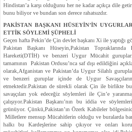
Hindistan’a karşı olduğunu her ne kadar açıkça dile geti
bunu biliyor ve bundan son derece rahatsızdır.
PAKİSTAN BAŞKANI HÜSEYİN’İN UYGURL
ETTİK SÖYLEMİ ŞÜPHELİ
Geçen hafta Pekin’de Çin devlet başkanı Xi ile yaptığı
Pakistan Başkanı Hüseyin,Pakistan Topraklarında
Hareketi(DTİH) ve benzeri Uygur Mücahit gurupları
tamamının Pakistan Ordusu’nca saf dışı edildiğini açıkl
olarak,Afganistan ve Pakistan’da Uygur Silahlı gurupl
ve benzeri guruplar içinde de Uygur Savaşçıla
etmektedir.Pakistan de sürekli olarak Çin ile birlikte 
savaşçıları yok edeceğiz söylemleri ile Çin’e yara
çalışıyor.Pakistan Başkanı’nın bu iddia ve söylemle
grünüyor. Çünkü,Pakistan’ın Özerk Kabileler bölgesin
Milletlere mensup Mücahitlerin olduğu ve buralarda bar
halkı bu Kardeşlerine sahip çıkıyor ve onları kor