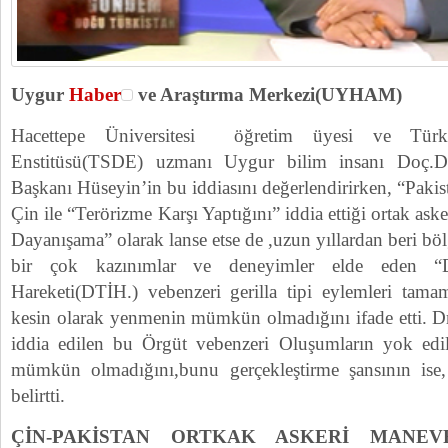
Uygur
Haber
ve Araştırma Merkezi(UYHAM)
Hacettepe Üniversitesi öğretim üyesi ve Türki
Enstitüsü(TSDE) uzmanı Uygur bilim insanı Doç.D
Başkanı Hüseyin’in bu iddiasını değerlendirirken, “Pakis
Çin ile “Terörizme Karşı Yaptığını” iddia ettiği ortak aske
Dayanışama” olarak lanse etse de ,uzun yıllardan beri böl
bir çok kazınımlar ve deneyimler elde eden “D
Hareketi(DTİH.) vebenzeri gerilla tipi eylemleri tama
kesin olarak yenmenin mümkün olmadığını ifade etti. 
iddia edilen bu Örgüt vebenzeri Oluşumların yok edi
mümkün olmadığını,bunu gerçekleştirme şansının ise, y
belirtti.
ÇİN-PAKİSTAN ORTKAK ASKERİ MANEV