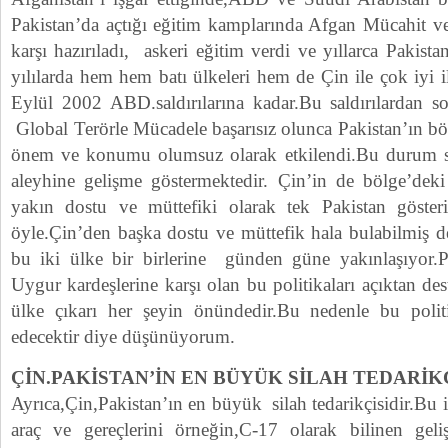
Pakistan’da açtığı eğitim kamplarında Afgan Mücahit ve
karşı hazırıladı, askeri eğitim verdi ve yıllarca Pakista
yılılarda hem hem batı ülkeleri hem de Çin ile çok iyi i
Eylül 2002 ABD.saldırılarına kadar.Bu saldırılardan s
Global Terörle Mücadele başarısız olunca Pakistan’ın böl
önem ve konumu olumsuz olarak etkilendi.Bu durum sür
aleyhine gelişme göstermektedir. Çin’in de bölge’dek
yakın dostu ve müttefiki olarak tek Pakistan gösteri
öyle.Çin’den başka dostu ve müttefik hala bulabilmiş 
bu iki ülke bir birlerine günden güne yakınlaşıyor.
Uygur kardeşlerine karşı olan bu politikaları açıktan 
ülke çıkarı her şeyin önündedir.Bu nedenle bu poli
edecektir diye düşünüyorum.
ÇİN.PAKİSTAN’İN EN BÜYÜK SİLAH TEDARİK
Ayrıca,Çin,Pakistan’ın en büyük silah tedarikçisidir.Bu 
araç ve gereçlerini örneğin,C-17 olarak bilinen geli