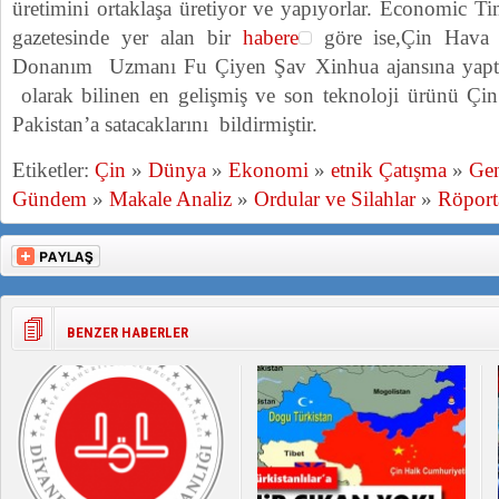
üretimini ortaklaşa üretiyor ve yapıyorlar. Economic
gazetesinde yer alan bir
habere
göre ise,Çin Hava K
Donanım Uzmanı Fu Çiyen Şav Xinhua ajansına yaptı
olarak bilinen en gelişmiş ve son teknoloji ürünü Çin 
Pakistan’a satacaklarını bildirmiştir.
Etiketler:
Çin
»
Dünya
»
Ekonomi
»
etnik Çatışma
»
Gen
Gündem
»
Makale Analiz
»
Ordular ve Silahlar
»
Röporta
BENZER HABERLER