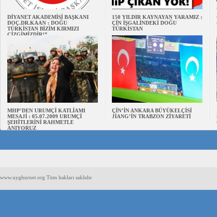
DİYANET AKADEMİSİ BAŞKANI
150 YILDIR KAYNAYAN YARAMIZ :
DOÇ.DR.KAAN : DOĞU
ÇİN İŞGALİNDEKİ DOĞU
TÜRKİSTAN BİZİM KIRMIZI
TÜRKİSTAN
ÇİZGİMİZDİR!”
MHP’DEN URUMÇİ KATLİAMI
ÇİN’İN ANKARA BÜYÜKELÇİSİ
MESAJİ : 05.07.2009 URUMÇİ
JİANG’İN TRABZON ZİYARETİ
ŞEHİTLERİNİ RAHMETLE
ANIYORUZ
www.uyghurnet.org Tüm hakları saklıdır