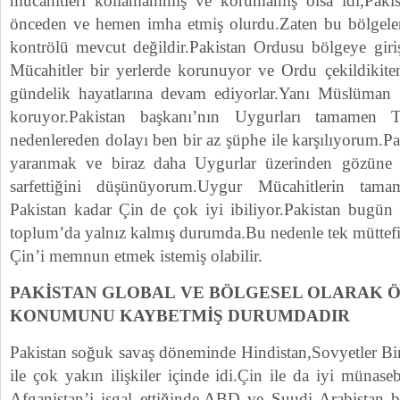
mücahitleri kollamammış ve korumamış olsa idi,Paki
önceden ve hemen imha etmiş olurdu.Zaten bu bölgele
kontrölü mevcut değildir.Pakistan Ordusu bölgeye gi
Mücahitler bir yerlerde korunuyor ve Ordu çekildikiten
gündelik hayatlarına devam ediyorlar.Yanı Müslüman h
koruyor.Pakistan başkanı’nın Uygurları tamamen T
nedenlereden dolayı ben bir az şüphe ile karşılıyorum.P
yaranmak ve biraz daha Uygurlar üzerinden gözüne 
sarfettiğini düşünüyorum.Uygur Mücahitlerin tam
Pakistan kadar Çin de çok iyi ibiliyor.Pakistan bugün 
toplum’da yalnız kalmış durumda.Bu nedenle tek müttefik
Çin’i memnun etmek istemiş olabilir.
PAKİSTAN GLOBAL VE BÖLGESEL OLARAK Ö
KONUMUNU KAYBETMİŞ DURUMDADIR
Pakistan soğuk savaş döneminde Hindistan,Sovyetler Bir
ile çok yakın ilişkiler içinde idi.Çin ile da iyi münase
Afganistan’i işgal ettiğinde,ABD ve Suudi Arabistan ba