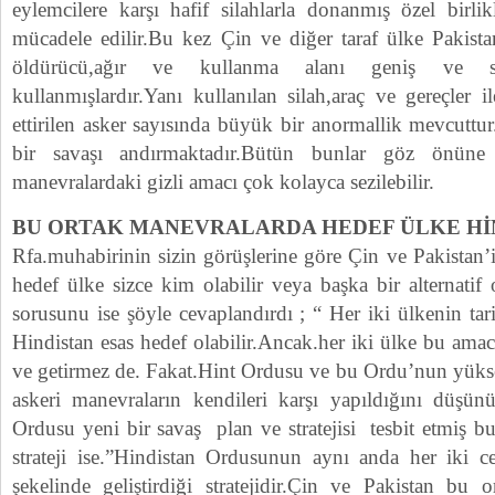
eylemcilere karşı hafif silahlarla donanmış özel birli
mücadele edilir.Bu kez Çin ve diğer taraf ülke Pakist
öldürücü,ağır ve kullanma alanı geniş ve so
kullanmışlardır.Yanı kullanılan silah,araç ve gereçler i
ettirilen asker sayısında büyük bir anormallik mevcuttur
bir savaşı andırmaktadır.Bütün bunlar göz önüne
manevralardaki gizli amacı çok kolayca sezilebilir.
BU ORTAK MANEVRALARDA HEDEF ÜLKE HİN
Rfa.muhabirinin sizin görüşlerine göre Çin ve Pakistan
hedef ülke sizce kim olabilir veya başka bir alternati
sorusunu ise şöyle cevaplandırdı ; “ Her iki ülkenin tar
Hindistan esas hedef olabilir.Ancak.her iki ülke bu amac
ve getirmez de. Fakat.Hint Ordusu ve bu Ordu’nun yükse
askeri manevraların kendileri karşı yapıldığını düşünü
Ordusu yeni bir savaş plan ve stratejisi tesbit etmiş 
strateji ise.”Hindistan Ordusunun aynı anda her iki 
şekelinde geliştirdiği stratejidir.Çin ve Pakistan bu 