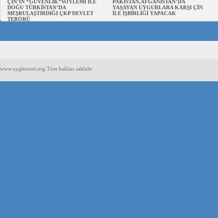
ÇİN’İN “GÜVENLİK”SÖYLEMİ İLE
PAKİSTAN,AFGANİSTAN’DA
DOĞU TÜRKİSTAN’DA
YAŞAYAN UYGURLARA KARŞI ÇİN
MEŞRULAŞTIRDIĞI ÇKP DEVLET
İLE İŞBİRLİĞİ YAPACAK
TERÖRÜ
www.uyghurnet.org Tüm hakları saklıdır