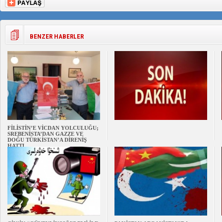
BENZER HABERLER
FİLİSTİN’E VİCDAN YOLCULUĞU;
SREBENİSTA’DAN GAZZE VE
DOĞU TÜRKİSTAN’A DİRENİŞ
HATTI