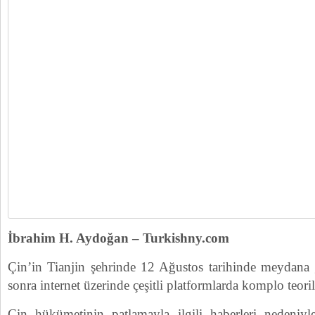
İbrahim H. Aydoğan – Turkishny.com
Çin’in Tianjin şehrinde 12 Ağustos tarihinde meydana
sonra internet üzerinde çeşitli platformlarda komplo teori
Çin hükümetinin patlamayla ilgili haberleri nedeniyl