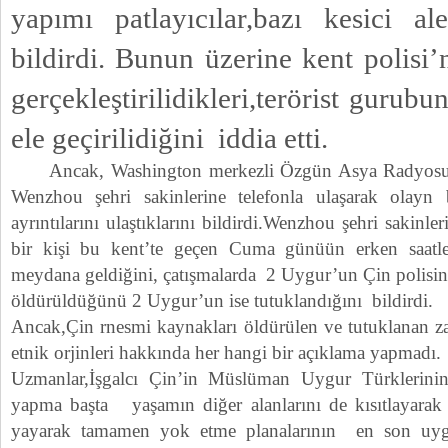
yapımı patlayıcılar,bazı kesici alet
bildirdi. Bunun üzerine kent polis
gerçekleştirilidikleri,terörist gurubu
ele geçirilidiğini iddia etti.
Ancak, Washington merkezli Özgün Asya Radyosu o
Wenzhou şehri sakinlerine telefonla ulaşarak olay
ayrıntılarını ulaştıklarını bildirdi.Wenzhou şehri sakin
bir kişi bu kent’te geçen Cuma günüün erken saatler
meydana geldiğini, çatışmalarda 2 Uygur’un Çin polisince
öldürüldüğünü 2 Uygur’un ise tutuklandığını bildirdi.
Ancak,Çin rnesmi kaynakları öldürülen ve tutuklanan zan
etnik orjinleri hakkında her hangi bir açıklama yapmadı.
Uzmanlar,İşgalcı Çin’in Müslüman Uygur Türklerinin i
yapma başta yaşamın diğer alanlarını de kısıtlayarak
yayarak tamamen yok etme planalarının en son uyg