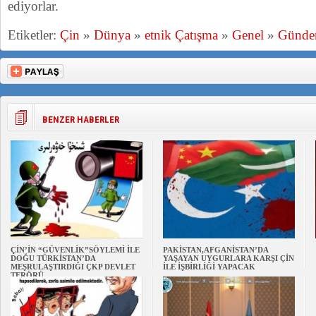
ediyorlar.
Etiketler:
Çin
»
Dünya
»
etnik Çatışma
»
Genel
»
Günd
BENZER HABERLER
ÇİN’İN “GÜVENLİK”SÖYLEMİ İLE
PAKİSTAN,AFGANİSTAN’DA
DOĞU TÜRKİSTAN’DA
YAŞAYAN UYGURLARA KARŞI ÇİN
MEŞRULAŞTIRDIĞI ÇKP DEVLET
İLE İŞBİRLİĞİ YAPACAK
TERÖRÜ