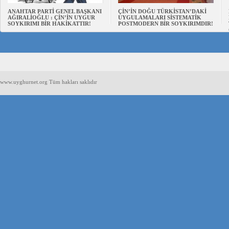
ANAHTAR PARTİ GENEL BAŞKANI
ÇİN’İN DOĞU TÜRKİSTAN’DAKİ
AĞIRALİOĞLU : ÇİN’İN UYGUR
UYGULAMALARI SİSTEMATİK
SOYKIRIMI BİR HAKİKATTIR!
POSTMODERN BİR SOYKIRIMDIR!
www.uyghurnet.org Tüm hakları saklıdır