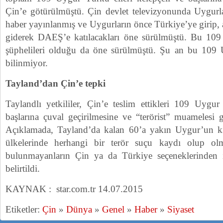
Çin’e götürülmüştü. Çin devlet televizyonunda Uygurla
haber yayınlanmış ve Uygurların önce Türkiye’ye girip, 
giderek DAEŞ’e katılacakları öne sürülmüştü. Bu 109 
şüphelileri olduğu da öne sürülmüştü. Şu an bu 109
bilinmiyor.
Tayland’dan Çin’e tepki
Taylandlı yetkililer, Çin’e teslim ettikleri 109 Uygu
başlarına çuval geçirilmesine ve “terörist” muamelesi 
Açıklamada, Tayland’da kalan 60’a yakın Uygur’un kim
ülkelerinde herhangi bir terör suçu kaydı olup ol
bulunmayanların Çin ya da Türkiye seçeneklerinden is
belirtildi.
KAYNAK : star.com.tr 14.07.2015
Etiketler:
Çin
»
Dünya
»
Genel
»
Haber
»
Siyaset