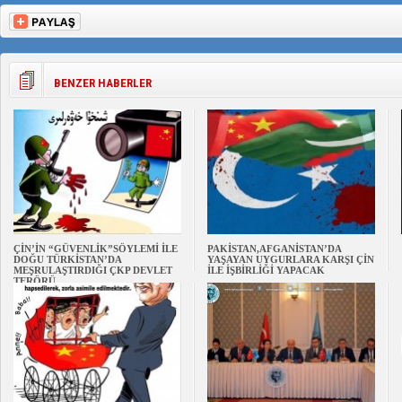
BENZER HABERLER
ÇİN’İN “GÜVENLİK”SÖYLEMİ İLE
PAKİSTAN,AFGANİSTAN’DA
DOĞU TÜRKİSTAN’DA
YAŞAYAN UYGURLARA KARŞI ÇİN
MEŞRULAŞTIRDIĞI ÇKP DEVLET
İLE İŞBİRLİĞİ YAPACAK
TERÖRÜ