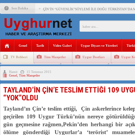
Son Dakika
ÇİN’İN “GÜVENLİK”SÖYLEMİ İLE DOĞU TÜRKİSTAN’DA 
PAKİSTAN,AFGANİSTAN’DA YAŞAYAN UYGURLARA KARŞI Ç
ANAHTAR PARTİ GENEL BAŞKANI AĞIRALİOĞLU : ÇİN’İN
Genel
Tarih
Video Galeri
Uygur Diyarı ve Yöreleri
Türki
ÇİN’İN DOĞU TÜRKİSTAN’DAKİ UYGULAMALARI SİSTEM
TV Rehberi
Tüm Manşetler
Uygur Dostları
Uygur Kü
DİYANET AKADEMİSİ BAŞKANI DOÇ.DR.KAAN : DOĞU TÜR
Uygurlarda Düğün ve Cenaze
Uygur Geleneksel Tip
Uygur Gele
Hamit
15 Temmuz 2015
150 YILDIR KAYNAYAN YARAMIZ : ÇİN İŞGALİNDEKİ DO
Genel
,
Tüm Manşetler
ÇİN’İN UYGUR POLİTİKALARINI ÖVEN DİYANET AKADEM
TAYLAND’İN ÇİN’E TESLİM ETTİĞİ 109 UY
MHP’DEN URUMÇİ KATLİAMI MESAJİ : 05.07.2009 URUM
“YOK”OLDU
ÇİN’İN ANKARA BÜYÜKELÇİSİ JİANG’İN TRABZON ZİYAR
Tayland’ın Çin’e teslim ettiği, Çin askerlerince kele
geçirilen 109 Uygur Türkü’nün nereye götürüld
gün geçmesine rağmen,Pekin’den herhangi bir açı
ölüme gönderdiği Uygurlar’a ‘terörist’ muamel