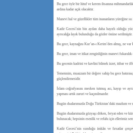
Bu gece öyle bir lütuf ve kerem ihsanına mihmandarlık y
ardına kadar açık olacaktır.
Manevi hal ve güzellikler tüm inananların yüreğine su s
Kadir Gecesi’nin bin aydan daha hayırlı olduğu yü
ayrıcalığa layık bulunduğu da gözler önüne serilmiştir.
Bu gece, kaynağını Kur’an-ı Kerim’den almış, ne var ki
Bu gece, iman ve itikat zenginliğinin manevi fukaralık
Bu gecenin kadrini ve kavlini bilmek izzet, itibar ve iff
Temennim, muazzam bir değere sahip bu gece hatırına; 
güçlendirmesidir.
İslam coğrafyasını mesken tutmuş acı, kayıp ve ayrıl
yapması artık zaruri ve kaçınılmazdır.
Bugün dualarımızda Doğu Türkistan’daki mazlum ve mağ
Bugün dualarımızda gözyaşı döken, feryat eden ve küre
bulunacak; hepsinin esenlik ve refahı için ellerimiz sem
Kadir Gecesi’nin sunduğu imkân ve fırsatlar çerçev