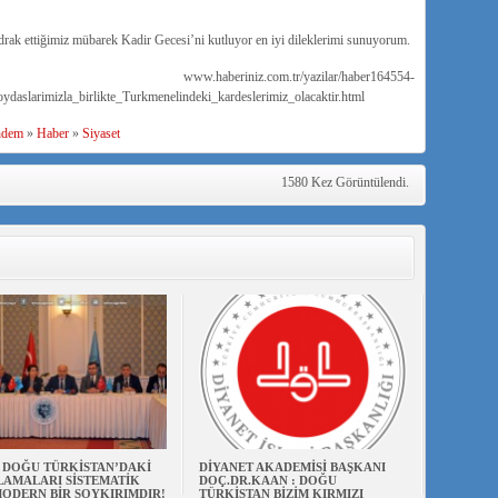
idrak ettiğimiz mübarek Kadir Gecesi’ni kutluyor en iyi dileklerimi sunuyorum.
iz.com.tr/yazilar/haber164554-
aslarimizla_birlikte_Turkmenelindeki_kardeslerimiz_olacaktir.html
dem
»
Haber
»
Siyaset
1580 Kez Görüntülendi.
N DOĞU TÜRKİSTAN’DAKİ
DİYANET AKADEMİSİ BAŞKANI
AMALARI SİSTEMATİK
DOÇ.DR.KAAN : DOĞU
ODERN BİR SOYKIRIMDIR!
TÜRKİSTAN BİZİM KIRMIZI