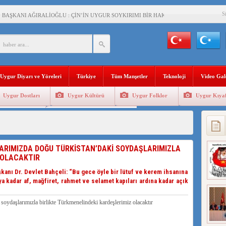
S
BAŞKANI AĞIRALİOĞLU : ÇİN’İN UYGUR SOYKIRIMI BİR HAKİKATTIR!
AN’DAKİ UYGULAMALARI SİSTEMATİK POSTMODERN BİR SOYKIRIMDIR!
AŞKANI DOÇ.DR.KAAN : DOĞU TÜRKİSTAN BİZİM KIRMIZI ÇİZGİMİZDİR!”
 YARAMIZ : ÇİN İŞGALİNDEKİ DOĞU TÜRKİSTAN
Uygur Diyarı ve Yöreleri
Türkiye
Tüm Manşetler
Teknoloji
Video Gal
KALARINI ÖVEN DİYANET AKADEMİSİ BAŞKANI’NA TEPKİLER SÜRÜYOR
Uygur Dostları
Uygur Kültürü
Uygur Folklor
Uygur Kıyaf
İAMI MESAJİ : 05.07.2009 URUMÇİ ŞEHİTLERİNİ RAHMETLE ANIYORUZ
Geleneksel Tip
Uygur Geleneksel Sporlar
LÇİSİ JİANG’İN TRABZON ZİYARETİ
İHLER SULTANI MEHMET”DİZİSİNE GARİP SANSÜR VE HADSIZ İHTAR
LARIMIZDA DOĞU TÜRKİSTAN’DAKİ SOYDAŞLARIMIZLA
 OLACAKTIR
BAŞKANI : TEMMUZ AYI,DOĞU TÜRKİSTAN İÇİN KATLİAM AYI DEĞİLDİR !
ı Dr. Devlet Bahçeli: “Bu gece öyle bir lütuf ve kerem ihsanına
RKİSTAN’DA EN AZ 143 BİN UYGUR ÇOCUĞU AİLELERİNDEN KOPARDI
ya kadar af, mağfiret, rahmet ve selamet kapıları ardına kadar açık