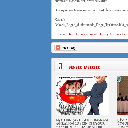
erişmesini Rabbim’den niyaz ediyorum.
Bu düşüncelerle aziz milletimin, Türk-İslam âleminin 
Kaynak : www.haberin
Bahceli_Bugun_dualarimizda_Dogu_Turkistandaki_soyd
Etiketler:
Din
»
Dünya
»
Genel
»
Görüş Yorum
»
Gün
BENZER HABERLER
ANAHTAR PARTİ GENEL BAŞKANI
ÇİN’İ
AĞIRALİOĞLU : ÇİN’İN UYGUR
UYGUL
SOYKIRIMI BİR HAKİKATTIR!
POSTM