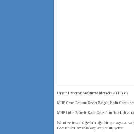
Uygur Haber ve Araştırma Merkezi(UYHAM)
MHP Genel Başkanı Devlet Bahçeli, Kadir Gecesi neden
MHP Lideri Bahçeli, Kadir Gecesi’nin ‘bereketli ve rah
İslami ve insani değerlerin ağır bir operasyona, va
Gecesi’ni bir kez daha karşılamış bulunuyoruz.