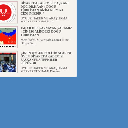
DİYANET AKADEMİSİ BAŞKANI
DOÇ.DR.KAAN : DOĞU
TÜRKİSTAN BİZİM KIRMIZI
ÇİZGİMİZDİR!”
UYGUR HABER VE ARAŞTIRMA
MERKEZİ(UYHAM) 19...
150 YILDIR KAYNAYAN YARAMIZ
: ÇİN İŞGALİNDEKİ DOĞU
TÜRKİSTAN
Mete YAVUZ( yenişafak.com) İkinci
Dünya Sa...
ÇİN’İN UYGUR POLİTİKALARINI
ÖVEN DİYANET AKADEMİSİ
BAŞKANI’NA TEPKİLER
SÜRÜYOR
UYGUR HABER VE ARAŞTIRMA
MERKEZİ(UYHAM) Diyanet
Akademis...
MHP’DEN URUMÇİ KATLİAMI
MESAJİ : 05.07.2009 URUMÇİ
ŞEHİTLERİNİ RAHMETLE
ANIYORUZ
UYGUR HABER VE ARAŞTIRMA
MERKEZİ(UYHAM) Mill...
ÇİN’İN ANKARA BÜYÜKELÇİSİ
JİANG’İN TRABZON ZİYARETİ
Ali ÖZTÜRK( Güneşbakış Gazetesi
yazarı-Trabzon)Geçt...
İŞGALCİ ÇİN’DEN “FETİHLER