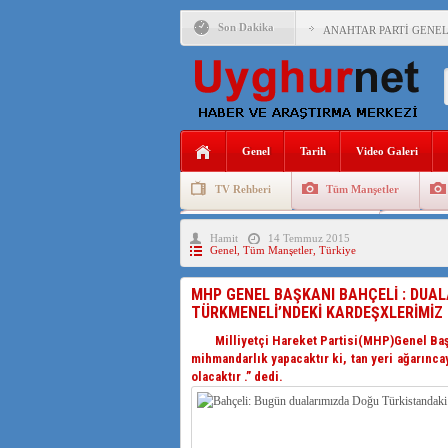
Son Dakika
ANAHTAR PARTİ GENEL 
ÇİN’İN DOĞU TÜRKİST
DİYANET AKADEMİSİ B
150 YILDIR KAYNAYAN
Genel
Tarih
Video Galeri
ÇİN’İN UYGUR POLİTİ
TV Rehberi
Tüm Manşetler
MHP’DEN URUMÇİ KATL
Uygurlarda Düğün ve Cenaze
Uygur 
Hamit
14 Temmuz 2015
ÇİN’İN ANKARA BÜYÜKE
Genel
,
Tüm Manşetler
,
Türkiye
İŞGALCİ ÇİN’DEN “FET
MHP GENEL BAŞKANI BAHÇELİ : DUA
TÜRKMENELİ’NDEKİ KARDEŞXLERİMİZ
SAADET PARTİSİ İLÇE 
Milliyetçi Hareket Partisi(MHP)Genel Başkan
İŞGALCİ ÇİN,DOĞU TÜ
mihmandarlık yapacaktır ki, tan yeri ağarınca
olacaktır .” dedi.