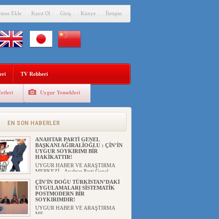
itene Ekle
Kayıt Ol
Giriş
Künye
İletişim
eri
TV Rehberi
etleri
Uygur Yemekleri
EN SON HABERLER
ANAHTAR PARTİ GENEL
BAŞKANI AĞIRALİOĞLU : ÇİN’İN
UYGUR SOYKIRIMI BİR
HAKİKATTIR!
UYGUR HABER VE ARAŞTIRMA
MERKEZİ Anahtar Parti Genel
Başka...
ÇİN’İN DOĞU TÜRKİSTAN’DAKİ
UYGULAMALARI SİSTEMATİK
POSTMODERN BİR
SOYKIRIMDIR!
UYGUR HABER VE ARAŞTIRMA
ME...