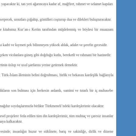
apacaktır ki, tan yeri ağarıncaya kadar af, mağfiret, rahmet ve selamet kapıları
erpecek, umutları çoğaltıp, gönülleri coşturup dua ve dilekleri buluşturacaktır.
ce kitabımız Kur’an-ı Kerim tarafından müjdelenmiş ve böylesi bir muazzam
 kadri ve kıymeti pek bilinmeyen yüksek ahlak, adalet ve şerefin gecesidir.
 çeken vicdanlara güneş gibi doğduğu kutlu, bereketli ve rahmani bir hazinedir.
etinin üslup ve usul şartlarını yerine getirmek demektir.
Türk-İslam âleminin belini doğrultması, birlik ve bekasını kardeşlik bağlarıyla
ıkların son bulması için herkesin anlamlı, samimi ve tutarlı bir iç muhasebe
dur soydaşlarımızla birlikte Türkmeneli’ndeki kardeşlerimiz olacaktır.
sel projelere feda edilen tüm din kardeşlerimiz, tüm muhtaç ve çaresiz insanlar
aya kalkacaktır.
esinde; insanlığın huzur ve sükûnete, barış ve sakinliğe, dirlik ve düzene