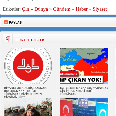
Etiketler:
Çin
»
Dünya
»
Gündem
»
Haber
»
Siyaset
BENZER HABERLER
DİYANET AKADEMİSİ BAŞKANI
150 YILDIR KAYNAYAN YARAMIZ :
DOÇ.DR.KAAN : DOĞU
ÇİN İŞGALİNDEKİ DOĞU
TÜRKİSTAN BİZİM KIRMIZI
TÜRKİSTAN
ÇİZGİMİZDİR!”