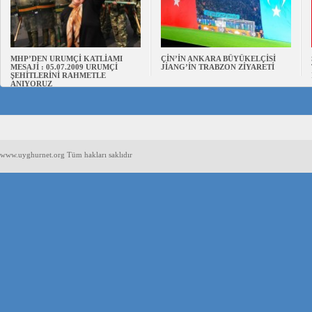
MHP’DEN URUMÇİ KATLİAMI
ÇİN’İN ANKARA BÜYÜKELÇİSİ
MESAJİ : 05.07.2009 URUMÇİ
JİANG’İN TRABZON ZİYARETİ
ŞEHİTLERİNİ RAHMETLE
ANIYORUZ
www.uyghurnet.org Tüm hakları saklıdır