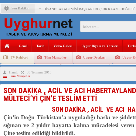
Son Dakika
DİYANET AKADEMİSİ BAŞKANI DOÇ.DR.KAAN : DOĞU TÜR
150 YILDIR KAYNAYAN YARAMIZ : ÇİN İŞGALİNDEKİ DO
ÇİN’İN UYGUR POLİTİKALARINI ÖVEN DİYANET AKADEM
MHP’DEN URUMÇİ KATLİAMI MESAJİ : 05.07.2009 URUM
Genel
Tarih
Video Galeri
Uygur Diyarı ve Yöreleri
Türki
ÇİN’İN ANKARA BÜYÜKELÇİSİ JİANG’İN TRABZON ZİYAR
TV Rehberi
Tüm Manşetler
Uygur Dostları
Uygur Kü
İŞGALCİ ÇİN’DEN “FETİHLER SULTANI MEHMET”DİZİSİN
Uygurlarda Düğün ve Cenaze
Uygur Geleneksel Tip
Uygur Gele
Hamit
08 Temmuz 2015
SAADET PARTİSİ İLÇE BAŞKANI : TEMMUZ AYI,DOĞU TÜR
Tüm Manşetler
İŞGALCİ ÇİN,DOĞU TÜRKİSTAN’DA EN AZ 143 BİN UYGU
SON DAKİKA , ACİL VE ACI HABERTAYLAN
MÜLTECİ’Yİ ÇİN’E TESLİM ETTİ
AZİZANA KAŞGAR : IŞIKLAR ALTINDA BİR VİTRİN Mİ, S
SON DAKİKA , ACİL VE ACI H
Çin’in Doğu Türkistan’a uyguladığı baskı ve şidde
sığınan ve 2 yıldır hayatta kalma mücadelesi ver
Çine teslim edildiği bildirildi.