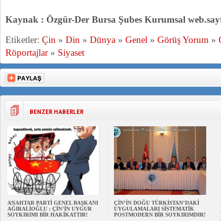
Kaynak : Özgür-Der Bursa Şubes Kurumsal web.say
Etiketler:
Çin
»
Din
»
Dünya
»
Genel
»
Görüş Yorum
»
Röportajlar
»
Siyaset
BENZER HABERLER
ANAHTAR PARTİ GENEL BAŞKANI
ÇİN’İN DOĞU TÜRKİSTAN’DAKİ
AĞIRALİOĞLU : ÇİN’İN UYGUR
UYGULAMALARI SİSTEMATİK
SOYKIRIMI BİR HAKİKATTIR!
POSTMODERN BİR SOYKIRIMDIR!