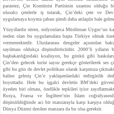
parantez, Çin Komünist Partisinin uzantısı olduğu b
ulusalcı çetelerle iş tutarak, Çin’deki çete ve Devl
uygulamaya koyma çabası şimdi daha anlaşılır hale gelme
Yüzyıllardır süren, milyonlarca Müslüman Uygur’un kat
neden olan bu uygulamalara başta Türkiye olmak üzere
vermemektedir. Uluslararası dengeler açısından ba
sayılması oldukça düşündürücüdür. 2000’li yılların 
başbakanlığındaki koalisyon, bu günkü gibi baskıla
Çin’den gelecek turist sayısı gerekçe gösterilerek ses
gibi bu gün de devlet politikası olarak karşımıza çıkmak
haline gelmiş Çin’e yaklaşımlardaki tedirginlik ded
boyuttadır. Hele bu işgalci devletin BM’deki güve
üyeden biri olması, özellikle tepkileri iyice zayıflatma
Rusya, Fransa ve İngiltere’nin İslam coğrafyasında
düşünüldüğünde acı bir manzarayla karşı karşıya oldu
Dünya Düzeni denilen manzara da bu olsa gerektir.