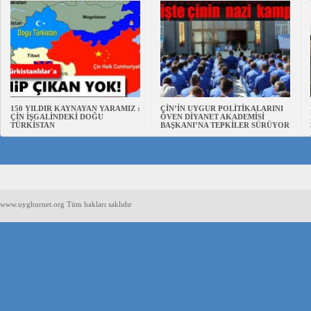
150 YILDIR KAYNAYAN YARAMIZ :
ÇİN’İN UYGUR POLİTİKALARINI
ÇİN İŞGALİNDEKİ DOĞU
ÖVEN DİYANET AKADEMİSİ
TÜRKİSTAN
BAŞKANI’NA TEPKİLER SÜRÜYOR
www.uyghurnet.org Tüm hakları saklıdır