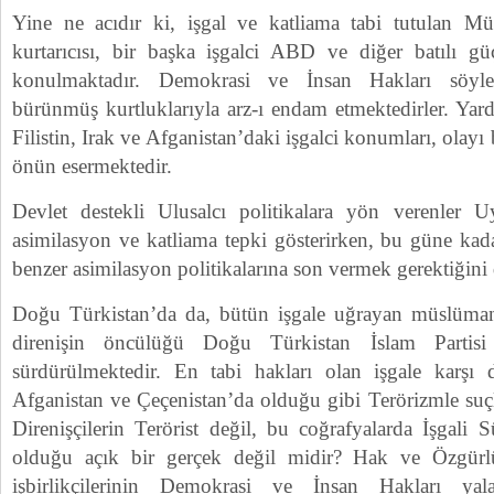
Yine ne acıdır ki, işgal ve katliama tabi tutulan 
kurtarıcısı, bir başka işgalci ABD ve diğer batılı gü
konulmaktadır. Demokrasi ve İnsan Hakları söyle
bürünmüş kurtluklarıyla arz-ı endam etmektedirler. Yar
Filistin, Irak ve Afganistan’daki işgalci konumları, olayı
önün esermektedir.
Devlet destekli Ulusalcı politikalara yön verenler U
asimilasyon ve katliama tepki gösterirken, bu güne kad
benzer asimilasyon politikalarına son vermek gerektiğini
Doğu Türkistan’da da, bütün işgale uğrayan müslüman 
direnişin öncülüğü Doğu Türkistan İslam Partisi 
sürdürülmektedir. En tabi hakları olan işgale karşı di
Afganistan ve Çeçenistan’da olduğu gibi Terörizmle suç
Direnişçilerin Terörist değil, bu coğrafyalarda İşgal
olduğu açık bir gerçek değil midir? Hak ve Özgürl
işbirlikçilerinin Demokrasi ve İnsan Hakları ya