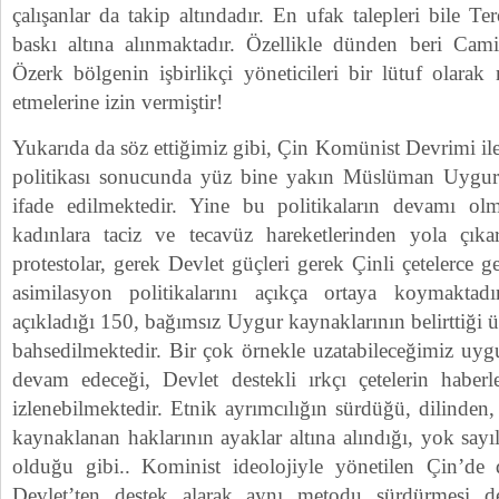
çalışanlar da takip altındadır. En ufak talepleri bile Ter
baskı altına alınmaktadır. Özellikle dünden beri Camil
Özerk bölgenin işbirlikçi yöneticileri bir lütuf olara
etmelerine izin vermiştir!
Yukarıda da söz ettiğimiz gibi, Çin Komünist Devrimi il
politikası sonucunda yüz bine yakın Müslüman Uygur
ifade edilmektedir. Yine bu politikaların devamı 
kadınlara taciz ve tecavüz hareketlerinden yola çı
protestolar, gerek Devlet güçleri gerek Çinli çetelerce ge
asimilasyon politikalarını açıkça ortaya koymaktadı
açıkladığı 150, bağımsız Uygur kaynaklarının belirttiği 
bahsedilmektedir. Bir çok örnekle uzatabileceğimiz uyg
devam edeceği, Devlet destekli ırkçı çetelerin haberle
izlenebilmektedir. Etnik ayrımcılığın sürdüğü, dilinden
kaynaklanan haklarının ayaklar altına alındığı, yok sayı
olduğu gibi.. Kominist ideolojiyle yönetilen Çin’de d
Devlet’ten destek alarak aynı metodu sürdürmesi de