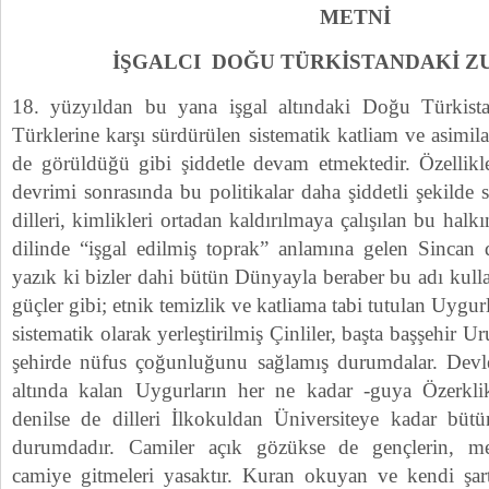
METNİ
İŞGALCI DOĞU TÜRKİSTANDAKİ Z
18. yüzyıldan bu yana işgal altındaki Doğu Türkis
Türklerine karşı sürdürülen sistematik katliam ve asimil
de görüldüğü gibi şiddetle devam etmektedir. Özellik
devrimi sonrasında bu politikalar daha şiddetli şekilde 
dilleri, kimlikleri ortadan kaldırılmaya çalışılan bu halk
dilinde “işgal edilmiş toprak” anlamına gelen Sincan 
yazık ki bizler dahi bütün Dünyayla beraber bu adı kull
güçler gibi; etnik temizlik ve katliama tabi tutulan Uygur
sistematik olarak yerleştirilmiş Çinliler, başta başşehir 
şehirde nüfus çoğunluğunu sağlamış durumdalar. Devlet
altında kalan Uygurların her ne kadar -guya Özerklik
denilse de dilleri İlkokuldan Üniversiteye kadar büt
durumdadır. Camiler açık gözükse de gençlerin, me
camiye gitmeleri yasaktır. Kuran okuyan ve kendi şar