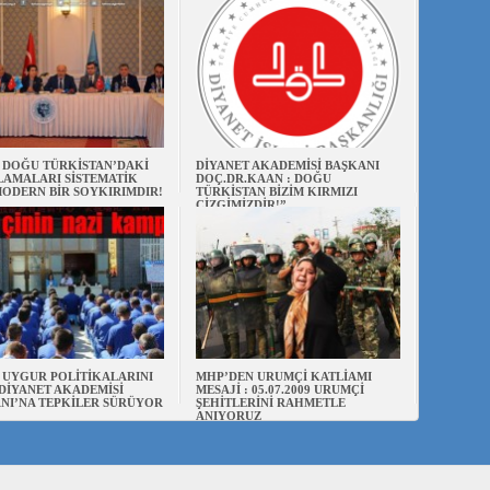
N DOĞU TÜRKİSTAN’DAKİ
DİYANET AKADEMİSİ BAŞKANI
AMALARI SİSTEMATİK
DOÇ.DR.KAAN : DOĞU
ODERN BİR SOYKIRIMDIR!
TÜRKİSTAN BİZİM KIRMIZI
ÇİZGİMİZDİR!”
N UYGUR POLİTİKALARINI
MHP’DEN URUMÇİ KATLİAMI
DİYANET AKADEMİSİ
MESAJİ : 05.07.2009 URUMÇİ
NI’NA TEPKİLER SÜRÜYOR
ŞEHİTLERİNİ RAHMETLE
ANIYORUZ