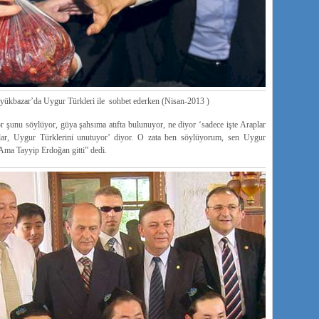
ar’da Uygur Türkleri ile sohbet ederken (Nisan-2013 )
r şunu söylüyor, güya şahsıma atıfta bulunuyor, ne diyor ‘sadece işte Araplar
nlar, Uygur Türklerini unutuyor’ diyor. O zata ben söylüyorum, sen Uygur
 Ama Tayyip Erdoğan gitti” dedi.