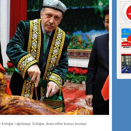
Erdoğan’ı ağırlamıştı. Erdoğan, ikram edilen kuzuyu kesmişti.