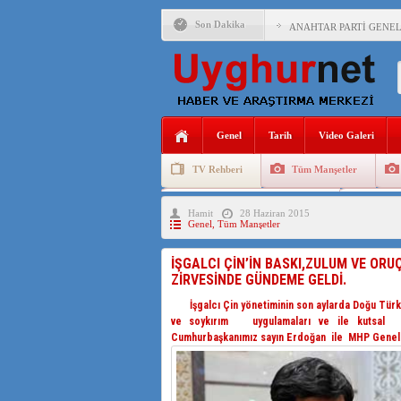
Son Dakika
ANAHTAR PARTİ GENEL 
ÇİN’İN DOĞU TÜRKİST
DİYANET AKADEMİSİ B
150 YILDIR KAYNAYAN
Genel
Tarih
Video Galeri
ÇİN’İN UYGUR POLİTİ
TV Rehberi
Tüm Manşetler
MHP’DEN URUMÇİ KATL
Uygurlarda Düğün ve Cenaze
Uygur 
Hamit
28 Haziran 2015
ÇİN’İN ANKARA BÜYÜKE
Genel
,
Tüm Manşetler
İŞGALCİ ÇİN’DEN “FET
İŞGALCI ÇİN’İN BASKI,ZULUM VE ORU
ZİRVESİNDE GÜNDEME GELDİ.
SAADET PARTİSİ İLÇE 
İşgalcı Çin yönetiminin son aylarda Doğu Türkist
İŞGALCİ ÇİN,DOĞU TÜ
ve soykırım uygulamaları ve ile kutsal Ram
Cumhurbaşkanımız sayın Erdoğan ile MHP Genel Baş