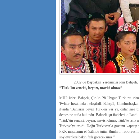
2002’de Başbakan Yardımcısı olan Bahçeli, 
“Türk’ün zencisi, beyazı, mavisi olmaz”
MHP lideri Bahçeli, Çin’in 28 Uygur Türkünü idam
Twitter hesabından eleştirdi. Bahçeli, Cumhurbaşk
iftarda “Bunların beyaz Türkleri var ya, onlar size 
demesine atıfta bulundu. Bahçeli, şu ifadeleri kullandı:
“Türk’ün zencisi, beyazı, mavisi olmaz. Türk’te renk 
Türkiye’ye taşıdı. Doğu Türkistan’a gözünü kapatıp 
PKK maşalarını el üstünde tuttu. Bunların robot res
söyleyenlere bakın faili göreceksiniz.”