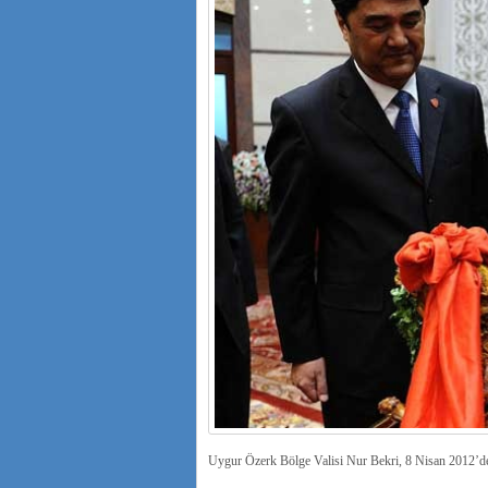
Uygur Özerk Bölge Valisi Nur Bekri, 8 Nisan 2012’de 