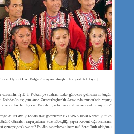
Sincan Uygur Özerk Bölgesi’ni ziyaret etmişti. [Fotoğraf: AA Arşiv]
 etmesinin, IŞİD’in Kobani’ye saldırısı kadar gündeme gelmemesini bugün
anı Erdoğan’ın üç gün önce Cumhurbaşkanlık Sarayı’nda muhtarlarla yaptığı
bize zenci Türkler diyorlar. Ben de öyle bir zenci olmaktan şeref duyuyorum”
arayanlar Türkiye’yi reklam arası görenlerdir. PYD-PKK lobisi Kobani’yi fiilen
yönünü dönenler, emperyalizme kule nöbetçiliği yapan Kobani çığırtkanlarını,
mini çizmeye gerek var mı? Eşkâlini tanımlamak lazım mı? Zenci Türk olduğunu