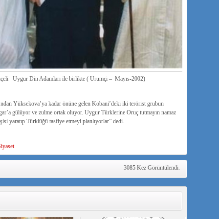
i Uygur Din Adamları ile birlikte ( Urumçi – Mayıs-2002)
ı’ndan Yüksekova’ya kadar önüne gelen Kobani’deki iki terörist grubun
gar’a gülüyor ve zulme ortak oluyor. Uygur Türklerine Oruç tutmayın namaz
şisi yaratıp Türklüğü tasfiye etmeyi planlıyorlar” dedi.
iyaset
3085 Kez Görüntülendi.