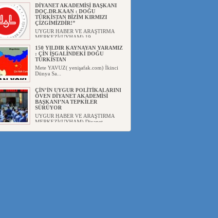
DİYANET AKADEMİSİ BAŞKANI
DOÇ.DR.KAAN : DOĞU
TÜRKİSTAN BİZİM KIRMIZI
ÇİZGİMİZDİR!”
UYGUR HABER VE ARAŞTIRMA
MERKEZİ(UYHAM) 19...
150 YILDIR KAYNAYAN YARAMIZ
: ÇİN İŞGALİNDEKİ DOĞU
TÜRKİSTAN
Mete YAVUZ( yenişafak.com) İkinci
Dünya Sa...
ÇİN’İN UYGUR POLİTİKALARINI
ÖVEN DİYANET AKADEMİSİ
BAŞKANI’NA TEPKİLER
SÜRÜYOR
UYGUR HABER VE ARAŞTIRMA
MERKEZİ(UYHAM) Diyanet
Akademis...
MHP’DEN URUMÇİ KATLİAMI
MESAJİ : 05.07.2009 URUMÇİ
ŞEHİTLERİNİ RAHMETLE
ANIYORUZ
UYGUR HABER VE ARAŞTIRMA
MERKEZİ(UYHAM) Mill...
ÇİN’İN ANKARA BÜYÜKELÇİSİ
JİANG’İN TRABZON ZİYARETİ
Ali ÖZTÜRK( Güneşbakış Gazetesi
yazarı-Trabzon)Geçt...
İŞGALCİ ÇİN’DEN “FETİHLER