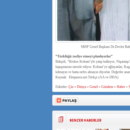
MHP Genel Başkanı Dr.Devlet Bahçel
“Türklüğü tasfiye etmeyi planlıyorlar”
Bahçeli, “Herkes Kobani’yle yatıp kalkıyor, Nişantaş
kapışmasını mesele ediyor. Kobani’ye ağlayanlar, Kaş
kılmayın ve hatta nefes almayın diyorlar. Değerler anar
Kaynak: Elmjazera.net.Türkçe (AA ve DHA)
Etiketler:
Çin
»
Dünya
»
Genel
»
Gündem
»
Haber
»
S
BENZER HABERLER