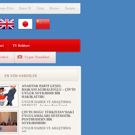
itene Ekle
Kayıt Ol
Giriş
Künye
İletişim
eri
TV Rehberi
etleri
Uygur Yemekleri
EN SON HABERLER
ANAHTAR PARTİ GENEL
BAŞKANI AĞIRALİOĞLU : ÇİN’İN
UYGUR SOYKIRIMI BİR
HAKİKATTIR!
UYGUR HABER VE ARAŞTIRMA
MERKEZİ Anahtar Parti Genel
Başka...
ÇİN’İN DOĞU TÜRKİSTAN’DAKİ
UYGULAMALARI SİSTEMATİK
POSTMODERN BİR
SOYKIRIMDIR!
UYGUR HABER VE ARAŞTIRMA
ME...