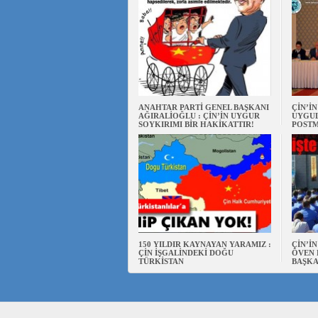
ANAHTAR PARTİ GENEL BAŞKANI
ÇİN’İ
AĞIRALİOĞLU : ÇİN’İN UYGUR
UYGUL
SOYKIRIMI BİR HAKİKATTIR!
POSTM
150 YILDIR KAYNAYAN YARAMIZ :
ÇİN’İ
ÇİN İŞGALİNDEKİ DOĞU
ÖVEN 
TÜRKİSTAN
BAŞKA