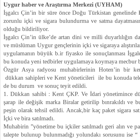
Uygur haber ve Araştırma Merkezi (UYHAM)
İşgalcı Çin’in bir süre önce Doğu Türkistan genelinde
zorunlu içki ve sigara bulundurma ve satma dayatması
olduğu bildiriliyor.
İşgalcı Çin’in ülke’de artan dini ve milli duyarlılığın 
ve müslüman Uygur gençlerinin içki ve sigaraya alıştırıl
uygulamanın büyük b.ir fiyasko ile sonuçlanması İşgalci
bu konuda yeni tedbirler uygulamaya koymaya mecbur bıra
Özgür Asya radyosu muhabirlerinin Hoten’in bir kent
dükkan sahipleri ve Kent yöneticileri ile bu konuda te
de bu durum ve sonuç teyit edildi.
1. Dükkan sahibi : Kent ÇKP. Ve İdari yönetimince 
şarap ile değişik marka Biralar getirilip bınrakıldı ve 
peşin olarak tehsil edildi. Ancak,bir kaç paket sigara sa
İçki ve bira satılmadı.
Muhabirin ”yönetime bu içkiler satılmadı geri alın ve p
talepte bulunup bulunmadığı yolundakı sorusunu ise 