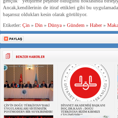
gençlik” yetiştirme peşinde olduğunu noktasında birleşiy
Ancak,kendilerinin de itiraf ettikleri gibi bu uygulamad
başarısız oldukları kesin olarak görülüyor.
Etiketler:
Çin
»
Din
»
Dünya
»
Gündem
»
Haber
»
Maka
BENZER HABERLER
ÇİN’İN DOĞU TÜRKİSTAN’DAKİ
DİYANET AKADEMİSİ BAŞKANI
UYGULAMALARI SİSTEMATİK
DOÇ.DR.KAAN : DOĞU
POSTMODERN BİR SOYKIRIMDIR!
TÜRKİSTAN BİZİM KIRMIZI
ÇİZGİMİZDİR!”