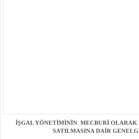
İŞGAL YÖNETİMİNİN MECBURİ OLARAK 
SATILMASINA DAİR GENELGE