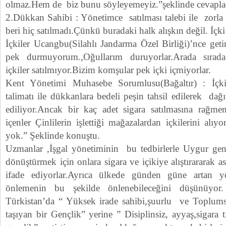
olmaz.Hem de biz bunu söyleyemeyiz.”şeklinde cevapla
2.Dükkan Sahibi : Yönetimce satılması talebi ile zorla b
beri hiç satılmadı.Çünkü buradaki halk alışkın değil. İçki
İçkiler Ucangbu(Silahlı Jandarma Özel Birliği)’nce get
pek durmuyorum.,Oğullarım duruyorlar.Arada sırada
içkiler satılmıyor.Bizim komşular pek içki içmiyorlar.
Kent Yönetimi Muhasebe Sorumlusu(Bağaltır) : İçki
talimatı ile dükkanlara bedeli peşin tahsil edilerek dağı
ediliyor.Ancak bir kaç adet sigara satılmasına rağmen,
içenler Çinlilerin işlettiği mağazalardan içkilerini alıy
yok.” Şeklinde konuştu.
Uzmanlar ,İşgal yönetiminin bu tedbirlerle Uygur genç
dönüştürmek için onlara sigara ve içikiye alıştırararak as
ifade ediyorlar.Ayrıca ülkede günden güne artan yö
önlemenin bu şekilde önlenebileceğini düşünüyor.
Türkistan’da “ Yüksek irade sahibi,şuurlu ve Toplu
taşıyan bir Gençlik” yerine ” Disiplinsiz, ayyaş,sigara 