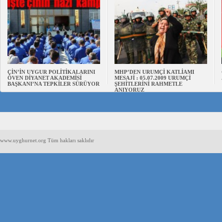
ÇİN’İN UYGUR POLİTİKALARINI
MHP’DEN URUMÇİ KATLİAMI
ÖVEN DİYANET AKADEMİSİ
MESAJİ : 05.07.2009 URUMÇİ
BAŞKANI’NA TEPKİLER SÜRÜYOR
ŞEHİTLERİNİ RAHMETLE
ANIYORUZ
www.uyghurnet.org Tüm hakları saklıdır