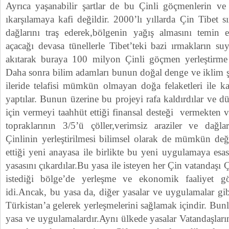
Ayrıca yaşanabilir şartlar de bu Çinli göçmenlerin ve 
ıkarşılamaya kafi değildir. 2000’lı yıllarda Çin Tibet s
dağlarını traş ederek,bölgenin yağış almasını temin
açacağı devasa tünellerle Tibet’teki bazi ırmakların 
akıtarak buraya 100 milyon Çinli göçmen yerleştirme p
Daha sonra bilim adamları bunun doğal denge ve iklim şar
ileride telafisi mümkün olmayan doğa felaketleri ile kar
yaptılar. Bunun üzerine bu projeyi rafa kaldırdılar ve 
için vermeyi taahhüt ettiği finansal desteği vermekten 
topraklarının 3/5’ü çöller,verimsiz araziler ve dağl
Çinlinin yerleştirilmesi bilimsel olarak de mümkün değ
ettiği yeni anayasa ile birlikte bu yeni uygulamaya esa
yasasını çıkardılar.Bu yasa ile isteyen her Çin vatandaşı Çi
istediği bölge’de yerleşme ve ekonomik faaliyet g
idi.Ancak, bu yasa da, diğer yasalar ve uygulamalar gi
Türkistan’a gelerek yerleşmelerini sağlamak içindir. Bunla
yasa ve uygulamalardır.Aynı ülkede yasalar Vatandaşları