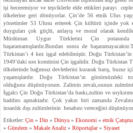
işi beceremiyor ve teşviklerle elde ettikleri parayı cep
ülkelerine geri dönüyorlar. Çin’de 56 etnik Ulus yaş
yönetimler 53 Ulusu eriterek Çin kültürü içinde yok et
duyguları çok güçlü, anlayış ve moral olarak kendil
Müslüman Uygur Türklerini Çin potasında
başaramamışlardır.Bundan sonra de başaramayacaktır.
Türkistan’ı 4 kez işgal edebilmiştir. Doğu Türkistan’in 
1949’daki son komünist Çin işgalidir. Doğu Türkistan Tür
ülkelerinde bağımsız devletlerini kurarak barış, huzur i
yaşamışlardır. Doğu Türkistan’ın günümüzdeki tr
olduğunu düşünüyorum. Zalimin zevalı,ounun zulmünün 
İşgalcı Çin Doğu Türkistan’da baskı,zulüm ve soykırımd
haddını aşmaktadır. Çok yakın biri zamanda Zevalın
insanlık dışı zulümlerinin hesabını vereceğini düşünüyo
Etiketler:
Çin
»
Din
»
Dünya
»
Ekonomi
»
etnik Çatışm
»
Gündem
»
Makale Analiz
»
Röportajlar
»
Siyaset