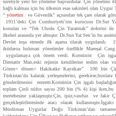
suretiyle yeni bir yönteme başvurdular. Çin yönetimi ü
bağlı kalması için bu ülkenin esas sakinleri olan Uygur 
“
yönetim
ve Güvenlik” açısından tek çare olarak görd
1911’deki Çin Cumhuriyeti’nin kurucusu Dr.Sut Yat
konulan ve “Tek Uluslu Çin Yaratmak” doktrini ile
ilkeleri arasında yer almıştır. Dr.Sun Yat Sen’in bu ass
Devlet inşa etmede ilk aşama olarak uygulandı. 19
iktidaroa bulunan yönetimler özellikle Mareşal C
uygulamaya çok önem verdi. Komünist Çin işgal
Dimtatör Mao,eski rejimin kendilerine teslim olan 
Gören= dönen= Hakikatke Kayıtkan” 100 bin Çin
Türkistan’da kalarak yerleşmelerini, gerekirse,bunlara 
gönderilmesini emretti.Komünist Çin işgalı başladığı
toplam Çinli nüfus sayısı 200 bin (% 4) kişi iken
mertebesine yaklaşmıştır.Çin, işsiz,vasıfsız ve fakir Çi
gerçekleştirilmesinde aracı olarak kullanmıştır.İşgal
Müslüman Uygurlar Doğu Türkistan’dan tamame
kaldırılırlarsa Çin Ülkesi ve Halkının istikrar ve güvenli