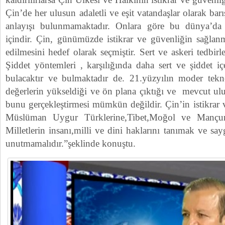
Çin’de her ulusun adaletli ve eşit vatandaşlar olarak bar
anlayışı bulunmamaktadır. Onlara göre bu dünya’da 
içindir. Çin, günümüzde istikrar ve güvenliğin sağlan
edilmesini hedef olarak seçmiştir. Sert ve askeri tedbirl
Şiddet yöntemleri , karşılığında daha sert ve şiddet içer
bulacaktır ve bulmaktadır de. 21.yüzyılın moder tekn
değerlerin yükseldiği ve ön plana çıktığı ve mevcut ulus
bunu gerçekleştirmesi mümkün değildir. Çin’in istikrar v
Müslüman Uygur Türklerine,Tibet,Moğol ve Mançur
Milletlerin insanı,milli ve dini haklarını tanımak ve sa
unutmamalıdır.”şeklinde konuştu.