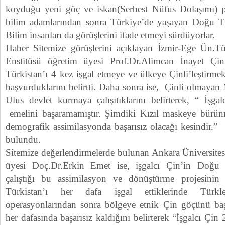
koyduğu yeni göç ve iskan(Serbest Nüfus Dolaşımı) po
bilim adamlarından sonra Türkiye’de yaşayan Doğu 
Bilim insanları da görüşlerini ifade etmeyi sürdüyorlar.
Haber Sitemize görüşlerini açıklayan İzmir-Ege Ün.Tü
Enstitüsü öğretim üyesi Prof.Dr.Alimcan İnayet Çin
Türkistan’ı 4 kez işgal etmeye ve ülkeye Çinli’leştirmek
başvurduklarını belirtti. Daha sonra ise, Çinli olmayan 
Ulus devlet kurmaya çalışıtıklarını belirterek, “ İşg
emelini başaramamıştır. Şimdiki Kızıl maskeye bürün
demografik assimilasyonda başarısız olacağı kesind
bulundu.
Sitemize değerlendirmelerde bulunan Ankara Üniversite
üyesi Doç.Dr.Erkin Emet ise, işgalcı Çin’in Doğu 
çalıştığı bu assimilasyon ve dönüştürme projesini
Türkistan’ı her dafa işgal ettiklerinde Türkl
operasyonlarından sonra bölgeye etnik Çin göçünü başl
her dafasında başarısız kaldığını belirterek “İşgalcı Çin 