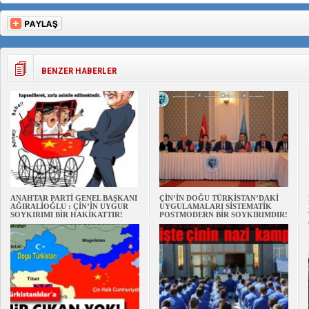
BENZER HABERLER
ANAHTAR PARTİ GENEL BAŞKANI
ÇİN’İN DOĞU TÜRKİSTAN’DAKİ
AĞIRALİOĞLU : ÇİN’İN UYGUR
UYGULAMALARI SİSTEMATİK
SOYKIRIMI BİR HAKİKATTIR!
POSTMODERN BİR SOYKIRIMDIR!