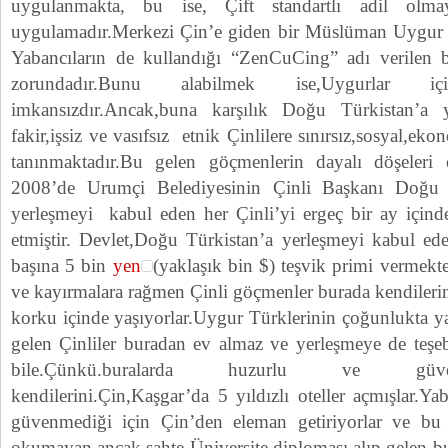
uygulanmakta, bu ise, Çift standartlı adil ol
uygulamadır.Merkezi Çin’e giden bir Müslüman Uygur b
Yabancıların de kullandığı “ZenCuCing” adı verilen b
zorundadır.Bunu alabilmek ise,Uygurlar
imkansızdır.Ancak,buna karşılık Doğu Türkistan’a 
fakir,işsiz ve vasıfsız etnik Çinlilere sınırsız,sosyal,ek
tanınmaktadır.Bu gelen göçmenlerin dayalı döşeleri ev
2008’de Urumçi Belediyesinin Çinli Başkanı Doğu 
yerleşmeyi kabul eden her Çinli’yi ergeç bir ay içinde 
etmiştir. Devlet,Doğu Türkistan’a yerleşmeyi kabul ede
başına 5 bin
yen
(yaklaşık bin $) teşvik primi vermek
ve kayırmalara rağmen Çinli göçmenler burada kendileri
korku içinde yaşıyorlar.Uygur Türklerinin çoğunlukta y
gelen Çinliler buradan ev almaz ve yerleşmeye de teş
bile.Çünkü.buralarda huzurlu ve güven
kendilerini.Çin,Kaşgar’da 5 yıldızlı oteller açmışlar.Ya
güvenmediği için Çin’den eleman getiriyorlar ve bu ot
okumayan ancak sahte Üniversite diploması alıp gelen bu