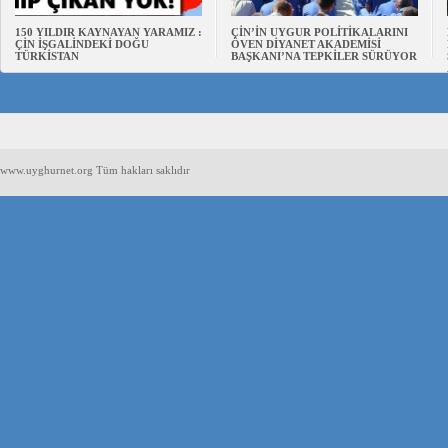
150 YILDIR KAYNAYAN YARAMIZ :
ÇİN’İN UYGUR POLİTİKALARINI
ÇİN İŞGALİNDEKİ DOĞU
ÖVEN DİYANET AKADEMİSİ
TÜRKİSTAN
BAŞKANI’NA TEPKİLER SÜRÜYOR
www.uyghurnet.org Tüm hakları saklıdır