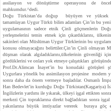
assilasyon ve dönüştürme operasyonu de öncekil
mahkumdur.^dedi.
Doğu Türkistan’da doğup büyüyen ve yüksek öğ
tamamlayan Uygur Türkü bilim adamları Çin’in bu yeni 
uygulamasının sadece etnik Çinli göçmenlerin Doğ
yerleşmelerini temin etmek için çıkardıklarını, ülkeni
sakinleri olan Müslüman Uygur Türklerinin bu uygulam
konusu olmayacağını belirttiler.Çin’in Çinli olmayan Mil
düşman olarak algıladıklarını,ülkelerinin güvenliği iç
gördüklerini ve onları yok etmeye çalışıtıkları görüşünde b
Prof.Dr.Alimcan İnayet’in bu konudaki görüşleri ş
Uygurlara yönelik bu assimilasyon projesine modern y
sonra daha da önem vermeye başladılar. Osmanlı İmpa
Han Bedevlet’in kurduğu Doğu Türkistan(Kaşgariya) İsl
İngilizlerin yardımı ile yıkarak, ülkeyi işgal ettikten son
merkezi Çin topraklarına direkt bağladıktan sonra işgal B
yakınlarına büyük imtiyazlar vererek buraya göç e