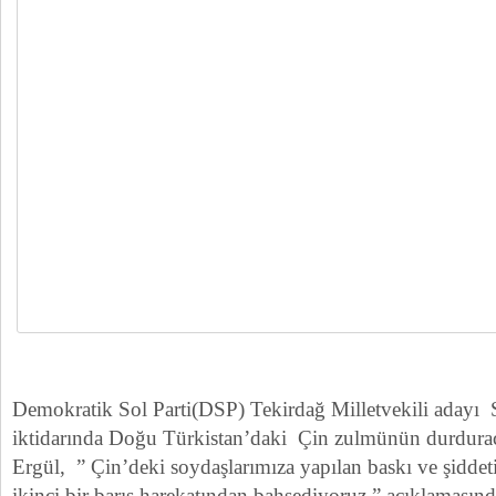
Demokratik Sol Parti(DSP) Tekirdağ Milletvekili adayı 
iktidarında Doğu Türkistan’daki Çin zulmünün durdurac
Ergül, ” Çin’deki soydaşlarımıza yapılan baskı ve şiddeti
ikinci bir barış harekatından bahsediyoruz.” açıklamasın