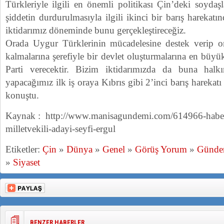
Türkleriyle ilgili en önemli politikası Çin’deki soydaş
şiddetin durdurulmasıyla ilgili ikinci bir barış harekat
iktidarımız döneminde bunu gerçekleştireceğiz.
Orada Uygur Türklerinin mücadelesine destek verip on
kalmalarına şerefiyle bir devlet oluşturmalarına en büy
Parti verecektir. Bizim iktidarımızda da buna halkı
yapacağımız ilk iş oraya Kıbrıs gibi 2’inci barış hareka
konuştu.
Kaynak : http://www.manisagundemi.com/614966-haber
milletvekili-adayi-seyfi-ergul
Etiketler:
Çin
»
Dünya
»
Genel
»
Görüş Yorum
»
Günd
»
Siyaset
BENZER HABERLER