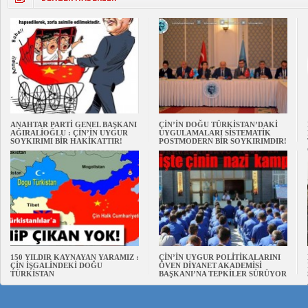
ANAHTAR PARTİ GENEL BAŞKANI
ÇİN’İN DOĞU TÜRKİSTAN’DAKİ
AĞIRALİOĞLU : ÇİN’İN UYGUR
UYGULAMALARI SİSTEMATİK
SOYKIRIMI BİR HAKİKATTIR!
POSTMODERN BİR SOYKIRIMDIR!
150 YILDIR KAYNAYAN YARAMIZ :
ÇİN’İN UYGUR POLİTİKALARINI
ÇİN İŞGALİNDEKİ DOĞU
ÖVEN DİYANET AKADEMİSİ
TÜRKİSTAN
BAŞKANI’NA TEPKİLER SÜRÜYOR